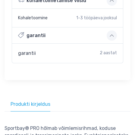
kohaletoimetamise viisid
Kohaletoomine
1-3
tööpäeva jooksul
garantii
garantii
2 aastat
Produkti kirjeldus
Sportbay® PRO hõlmab võimlemisrihmad, koduse