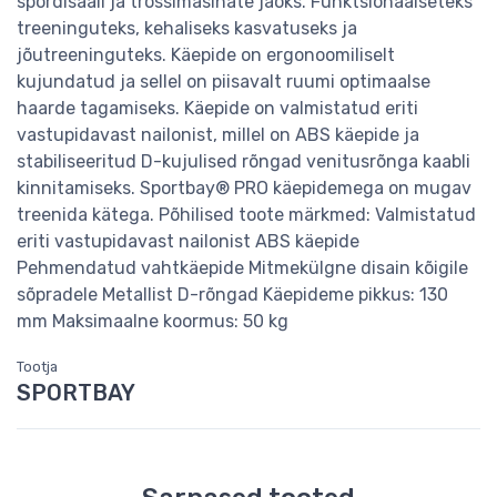
spordisaali ja trossimasinate jaoks. Funktsionaalseteks
treeninguteks, kehaliseks kasvatuseks ja
jõutreeninguteks. Käepide on ergonoomiliselt
kujundatud ja sellel on piisavalt ruumi optimaalse
haarde tagamiseks. Käepide on valmistatud eriti
vastupidavast nailonist, millel on ABS käepide ja
stabiliseeritud D-kujulised rõngad venitusrõnga kaabli
kinnitamiseks. Sportbay® PRO käepidemega on mugav
treenida kätega. Põhilised toote märkmed: Valmistatud
eriti vastupidavast nailonist ABS käepide
Pehmendatud vahtkäepide Mitmekülgne disain kõigile
sõpradele Metallist D-rõngad Käepideme pikkus: 130
mm Maksimaalne koormus: 50 kg
Tootja
SPORTBAY