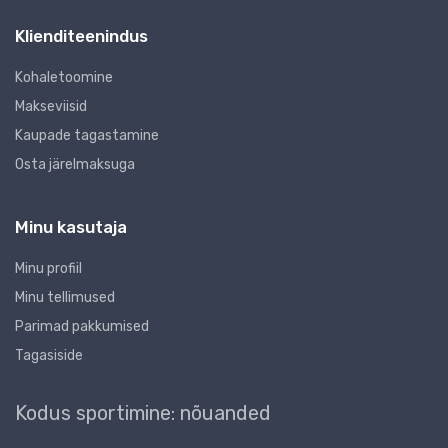
Klienditeenindus
Kohaletoomine
Makseviisid
Kaupade tagastamine
Osta järelmaksuga
Minu kasutaja
Minu profiil
Minu tellimused
Parimad pakkumised
Tagasiside
Kodus sportimine: nõuanded