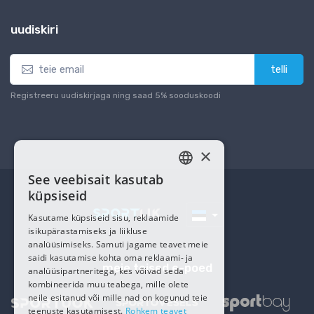
uudiskiri
telli
Registreeru uudiskirjaga ning saad 5% sooduskoodi
×
See veebisait kasutab
ESTONIAN
küpsiseid
RUSSIAN
Kasutame küpsiseid sisu, reklaamide
isikupärastamiseks ja liikluse
analüüsimiseks. Samuti jagame teavet meie
saidi kasutamise kohta oma reklaami- ja
meie teised e-poed
analüüsipartneritega, kes võivad seda
kombineerida muu teabega, mille olete
neile esitanud või mille nad on kogunud teie
teenuste kasutamisest.
Rohkem teavet