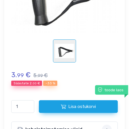
3.
€
99
5.
€
99
Säästate
2.
€
-33 %
00
toode laos
Lisa ostukorvi