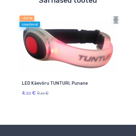
Sarnased tooted
-54 %
saad
saadaval
LED Käevõru TUNTURI, Punane
Tre
tag
4.
€
9.
€
50
99
2.
99