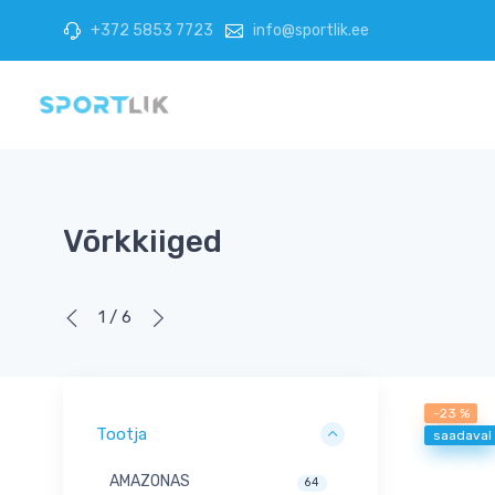
+372 5853 7723
info@sportlik.ee
Võrkkiiged
1 / 6
-23 %
Tootja
saadaval
AMAZONAS
64