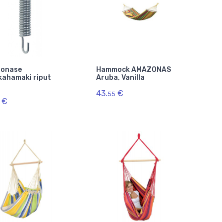
onase
Hammock AMAZONAS
kahamaki riput
Aruba, Vanilla
43.
€
55
€