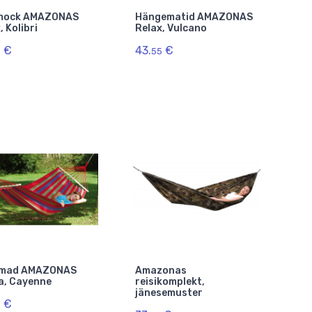
ock AMAZONAS
Hängematid AMAZONAS
, Kolibri
Relax, Vulcano
€
43.
€
5
55
mad AMAZONAS
Amazonas
a, Cayenne
reisikomplekt,
jänesemuster
€
5