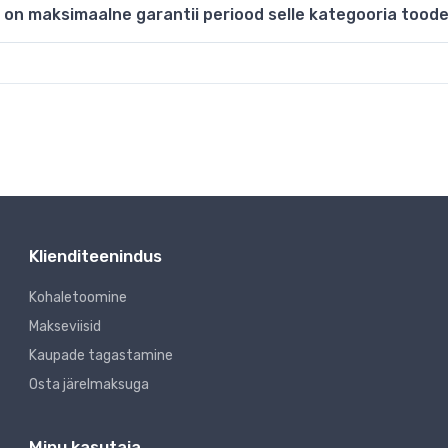
ne on maksimaalne garantii periood selle kategooria tood
Klienditeenindus
Kohaletoomine
Makseviisid
Kaupade tagastamine
Osta järelmaksuga
Minu kasutaja