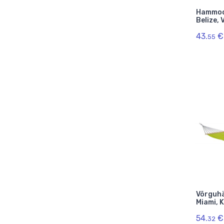
Hammo
Belize, 
43.
€
55
Võrguh
Miami, K
54.
€
32