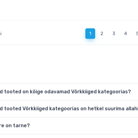
(current)
i
1
2
3
4
sed tooted on kõige odavamad Võrkkiiged kategoorias?
sed tooted Võrkkiiged kategoorias on hetkel suurima alla
ire on tarne?