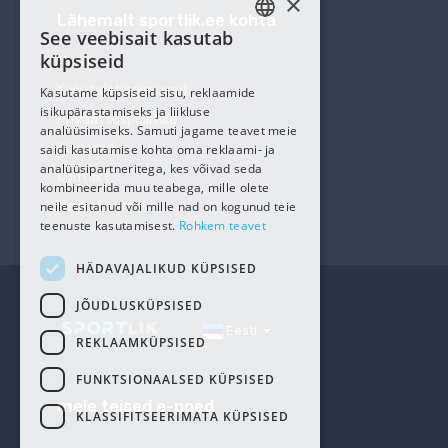
×
Lähemalt sportlik.ee kohta
See veebisait kasutab
ESTONIAN
küpsiseid
Meist
RUSSIAN
Kasutajatingimused
Kasutame küpsiseid sisu, reklaamide
isikupärastamiseks ja liikluse
Privaatsuspoliitika
analüüsimiseks. Samuti jagame teavet meie
Küpsised
saidi kasutamise kohta oma reklaami- ja
analüüsipartneritega, kes võivad seda
Kontakt
kombineerida muu teabega, mille olete
neile esitanud või mille nad on kogunud teie
Meie sõbrad
teenuste kasutamisest.
Rohkem teavet
HÄDAVAJALIKUD KÜPSISED
JÕUDLUSKÜPSISED
Eesti
REKLAAMKÜPSISED
FUNKTSIONAALSED KÜPSISED
meie teised e-poed
KLASSIFITSEERIMATA KÜPSISED