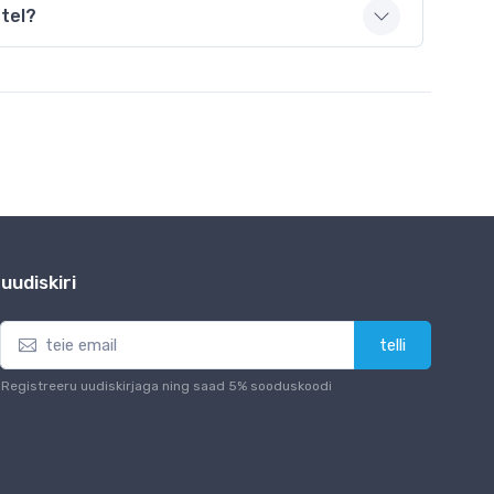
etel?
uudiskiri
telli
Registreeru uudiskirjaga ning saad 5% sooduskoodi