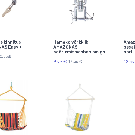
e kinnitus
Hamako võrkkiik
Amaz
AS Easy +
AMAZONAS
pesa
pöörlemismehhanismiga
pärl.
2.
€
99
9.
€
12.
12.
€
99
99
09