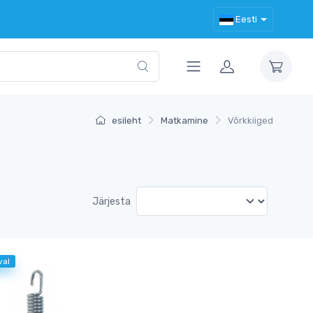
Eesti
esileht
Matkamine
Võrkkiiged
Järjesta
val