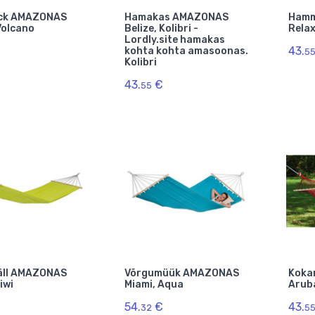
ck AMAZONAS
Hamakas AMAZONAS
Hamm
Volcano
Belize, Kolibri -
Relax
Lordly.site hamakas
43.
kohta kohta amasoonas.
5
Kolibri
43.
€
55
äll AMAZONAS
Võrgumüük AMAZONAS
Koka
iwi
Miami, Aqua
Arub
54.
€
43.
32
5