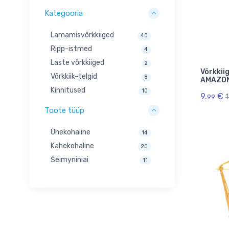
Kategooria
Lamamisvõrkkiiged
40
Ripp-istmed
4
Laste võrkkiiged
2
Võrkkiig
Võrkkiik-telgid
8
AMAZON
Kinnitused
10
9.
€
1
99
Toote tüüp
Ühekohaline
14
Kahekohaline
20
Šeimyniniai
11