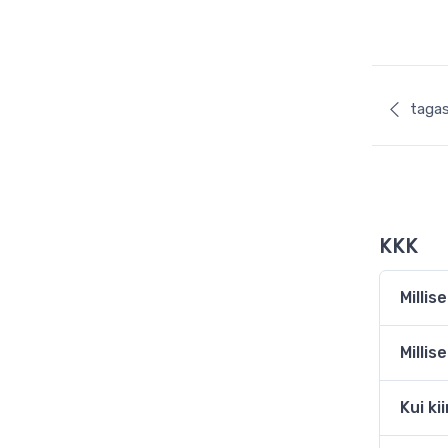
tagas
KKK
Milli
Milli
Kui ki