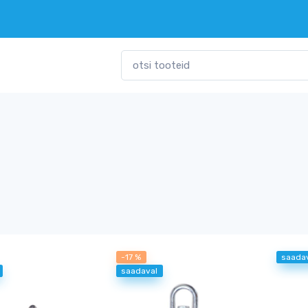
-17 %
saada
saadaval