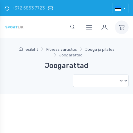
+372 5853 7723
esileht
Fitness varustus
Jooga ja pilates
Joogarattad
Joogarattad