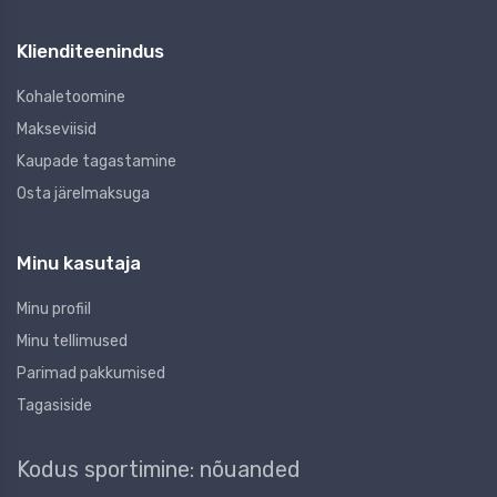
Klienditeenindus
Kohaletoomine
Makseviisid
Kaupade tagastamine
Osta järelmaksuga
Minu kasutaja
Minu profiil
Minu tellimused
Parimad pakkumised
Tagasiside
Kodus sportimine: nõuanded