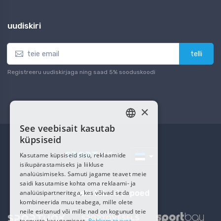
uudiskiri
telli
Registreeru uudiskirjaga ning saad 5% sooduskoodi
×
See veebisait kasutab
ESTONIAN
küpsiseid
RUSSIAN
Kasutame küpsiseid sisu, reklaamide
isikupärastamiseks ja liikluse
analüüsimiseks. Samuti jagame teavet meie
saidi kasutamise kohta oma reklaami- ja
meie teised e-poed
analüüsipartneritega, kes võivad seda
kombineerida muu teabega, mille olete
neile esitanud või mille nad on kogunud teie
teenuste kasutamisest.
Rohkem teavet