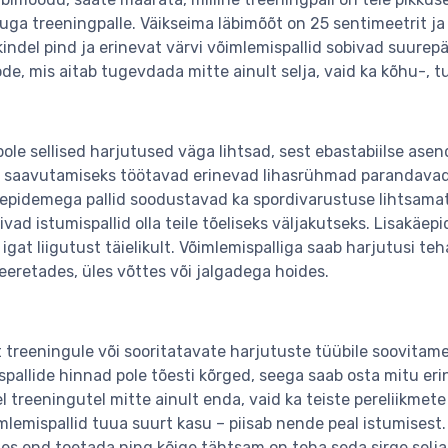
uga treeningpalle. Väikseima läbimõõt on 25 sentimeetrit j
kindel pind ja erinevat värvi võimlemispallid sobivad suure
de, mis aitab tugevdada mitte ainult selja, vaid ka kõhu-, tu
ole sellised harjutused väga lihtsad, sest ebastabiilse ase
 saavutamiseks töötavad erinevad lihasrühmad parandavad i
epidemega pallid soodustavad ka spordivarustuse lihtsamat ka
ivad istumispallid olla teile tõeliseks väljakutseks. Lisakäep
 igat liigutust täielikult. Võimlemispalliga saab harjutusi teha 
eeretades, üles võttes või jalgadega hoides.
 treeningule või sooritatavate harjutuste tüübile soovitame 
spallide hinnad pole tõesti kõrged, seega saab osta mitu er
l treeningutel mitte ainult enda, vaid ka teiste pereliikmete p
lemispallid tuua suurt kasu – piisab nende peal istumisest. K
des end toetada ning kõige tähtsam on teha seda sirge seljag