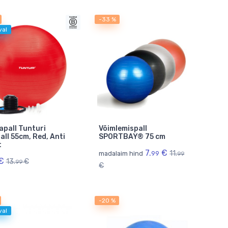
-33 %
val
pall Tunturi
Võimlemispall
ll 55cm, Red, Anti
SPORTBAY® 75 cm
t
7.
€
11.
madalaim hind
99
99
€
13.
€
99
€
-20 %
val