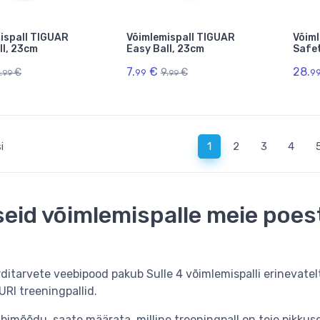
ispall TIGUAR
Võimlemispall TIGUAR
Võiml
ll, 23cm
Easy Ball, 23cm
Safet
7.
€
28.
.
€
9.
€
99
9
99
99
(current)
i
1
2
3
4
iseid võimlemispalle meie poest
rditarvete veebipood pakub Sulle 4 võimlemispalli erinevat
RI treeningpallid.
äbimõõdu, saate määrata, milline treeningpall on teie pikkus