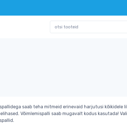
pallidega saab teha mitmeid erinevaid harjutusi kõikidele li
elihased. Võimlemispalli saab mugavalt kodus kasutada! Val
pallid.