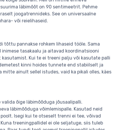
a suurima läbimõõt on 90 sentimeetrit. Pehme
päraselt joogatrennideks. See on universaalne
hara- või reielihaseid.
ndi tõttu pannakse rohkem lihaseid tööle. Sama
nimese tasakaalu ja aitavad koordinatsiooni
sutamist. Kui te ei treeni palju või kasutate palli
idemetest kinni hoides tunnete end stabiilselt ja
mitte ainult sellel istudes, vaid ka pikali olles, käes
valida õige läbimõõduga jõusaalipalli.
ineva läbimõõduga võimlemispalle. Kasutad neid
oolt. Isegi kui te otseselt trenni ei tee, võivad
una treeningpallidel ei ole seljatuge, siis tuleb
a. Paar tundi tooli asemel treeningpallil istudes