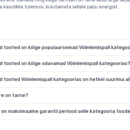
 kasulikke tulemusi, kulutamata sellele palju energiat.
sed tooted on kõige populaarsemad Võimlemispall katego
sed tooted on kõige odavamad Võimlemispall kategoorias
sed tooted Võimlemispall kategoorias on hetkel suurima a
ire on tarne?
ne on maksimaalne garantii periood selle kategooria tood