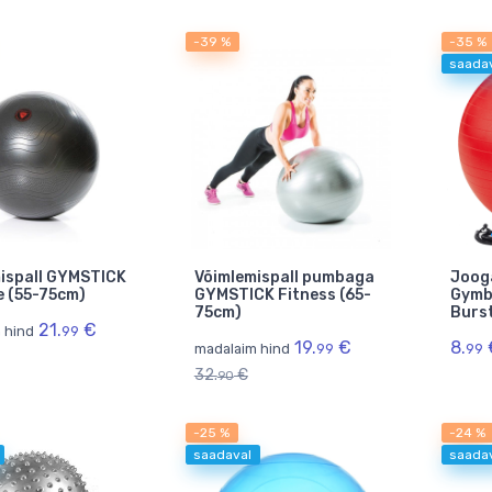
-39 %
-35 %
saada
ispall GYMSTICK
Võimlemispall pumbaga
Jooga
e (55-75cm)
GYMSTICK Fitness (65-
Gymba
75cm)
Burs
21.
€
 hind
99
19.
€
8.
madalaim hind
99
99
32.
€
90
-25 %
-24 %
saadaval
saada