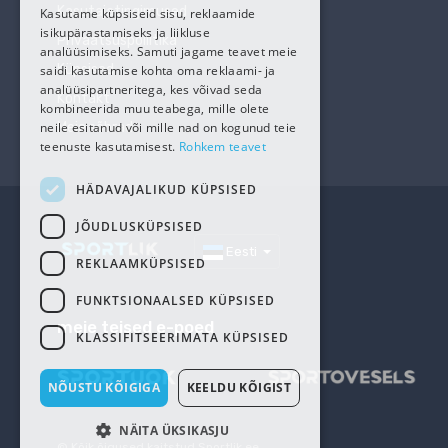
Kasutajatingimused
Kasutame küpsiseid sisu, reklaamide
isikupärastamiseks ja liikluse
Privaatsuspoliitika
analüüsimiseks. Samuti jagame teavet meie
Küpsised
saidi kasutamise kohta oma reklaami- ja
analüüsipartneritega, kes võivad seda
Kontakt
kombineerida muu teabega, mille olete
neile esitanud või mille nad on kogunud teie
Meie sõbrad
teenuste kasutamisest.
Rohkem teavet
HÄDAVAJALIKUD KÜPSISED
JÕUDLUSKÜPSISED
Eesti
REKLAAMKÜPSISED
FUNKTSIONAALSED KÜPSISED
meie teised e-poed
KLASSIFITSEERIMATA KÜPSISED
NÕUSTU KÕIGIGA
KEELDU KÕIGIST
NÄITA ÜKSIKASJU
© Kõik õigused kaitstud
Sportlik.ee