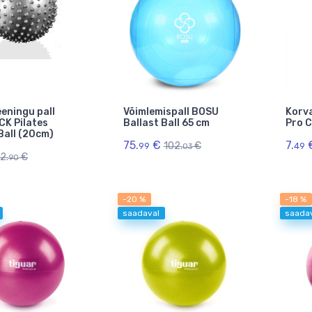
eningu pall
Võimlemispall BOSU
Korva
K Pilates
Ballast Ball 65 cm
Pro C
Ball (20cm)
75.
€
7.
102.
€
99
49
03
2.
€
90
-20 %
-18 %
saadaval
saada