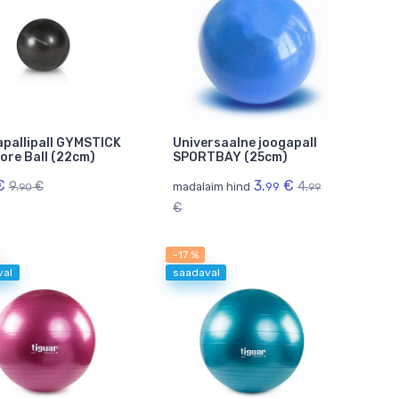
pallipall GYMSTICK
Universaalne joogapall
ore Ball (22cm)
SPORTBAY (25cm)
€
3.
€
9.
€
4.
madalaim hind
99
90
99
€
-17 %
val
saadaval