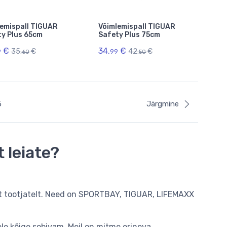
emispall TIGUAR
Võimlemispall TIGUAR
y Plus 65cm
Safety Plus 75cm
€
34.
€
35.
€
42.
€
9
99
60
50
5
Järgmine
 leiate?
elt tootjatelt. Need on SPORTBAY, TIGUAR, LIFEMAXX
ele kõige sobivam. Meil on mitme erineva