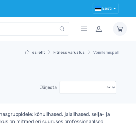
Eesti
esileht
Fitness varustus
Võimlemispall
Järjesta
hasgruppidele: kõhulihased, jalalihased, selja- ja
ikus on mitmed eri suuruses professionaalsed