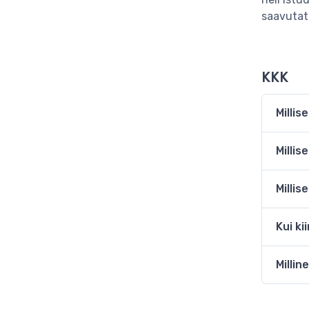
saavutate
KKK
Milli
Milli
Milli
Kui ki
Milli