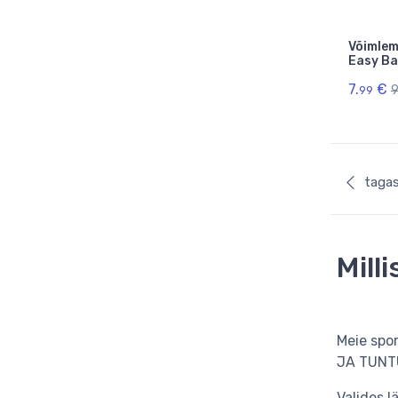
Võimlem
Easy Ba
7.
€
9
99
tagas
Mill
Meie spo
JA TUNTU
Valides l