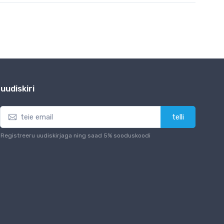
uudiskiri
telli
Registreeru uudiskirjaga ning saad 5% sooduskoodi