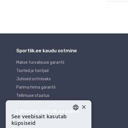
Sportlik.ee kaudu ostmine
Makse turvalisuse garantii
Tooted ja tootjad
Juhised ostmiseks
Parima hinna garantii
Tellimuse staatus
×
Lähemalt sportlik.ee kohta
See veebisait kasutab
ESTONIAN
küpsiseid
Meist
RUSSIAN