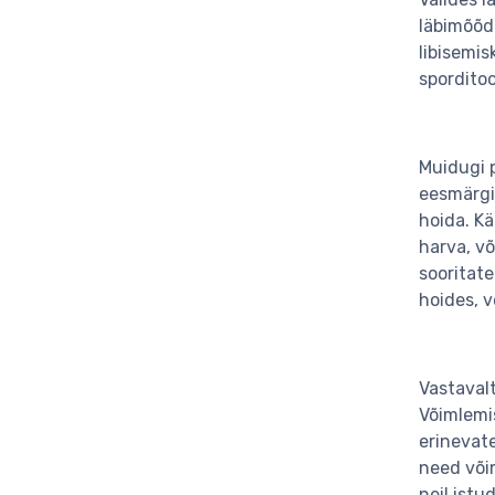
läbimõõd
libisemis
sporditoo
Muidugi p
eesmärgi
hoida. Kä
harva, võ
sooritate
hoides, v
Vastavalt
Võimlemi
erinevate
need võim
neil istu