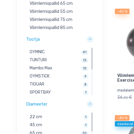
Võimlemispallid 65 cm
Võimlemispallid 55 cm
-40 %
Võimlemispallid 75 cm
Võimlemispallid 85 cm
Tootja
GYMNIC
41
TUNTURI
13
Mambo Max
10
Võimlem
GYMSTICK
9
Exercis
TIGUAR
8
madalaim
SPORTBAY
7
36.
€
90
BAHE
5
Diameeter
SISSEL®
3
BOSU
22 cm
2
1
-30 %
saadaval
LIFEMAXX
45 cm
2
1
BODY-SOLID
65 cm
1
20