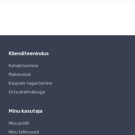
Klienditeenindus
Kohaletoomine
Makseviisid
Kaupade tagastamine
Osta järelmaksuga
Minu kasutaja
Minu profiil
Minu tellimused