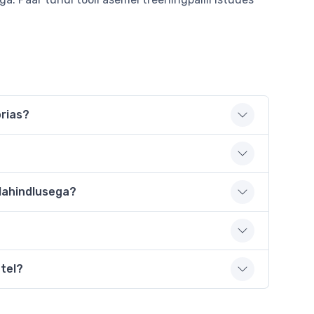
orias?
?
llahindlusega?
etel?