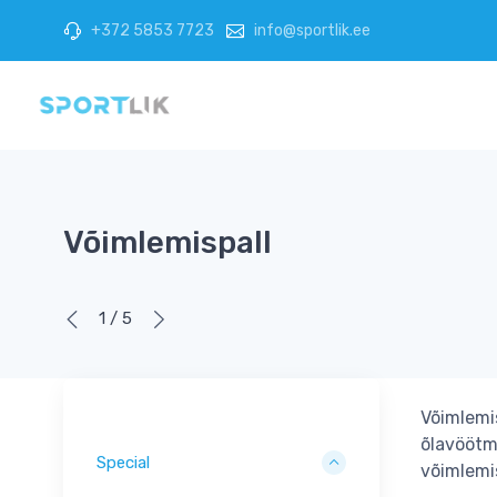
+372 5853 7723
info@sportlik.ee
Võimlemispall
1 / 5
Võimlemis
õlavöötm
Special
võimlemis