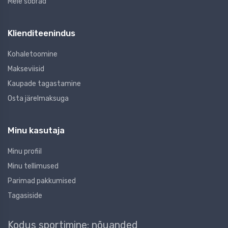
Meie sõbrad
Klienditeenindus
Kohaletoomine
Makseviisid
Kaupade tagastamine
Osta järelmaksuga
Minu kasutaja
Minu profiil
Minu tellimused
Parimad pakkumised
Tagasiside
Kodus sportimine: nõuanded