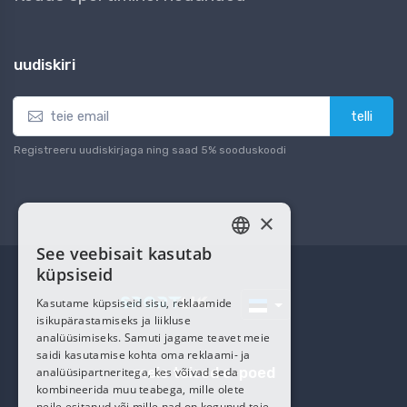
uudiskiri
telli
Registreeru uudiskirjaga ning saad 5% sooduskoodi
×
See veebisait kasutab
ESTONIAN
küpsiseid
RUSSIAN
Kasutame küpsiseid sisu, reklaamide
isikupärastamiseks ja liikluse
analüüsimiseks. Samuti jagame teavet meie
saidi kasutamise kohta oma reklaami- ja
meie teised e-poed
analüüsipartneritega, kes võivad seda
kombineerida muu teabega, mille olete
neile esitanud või mille nad on kogunud teie