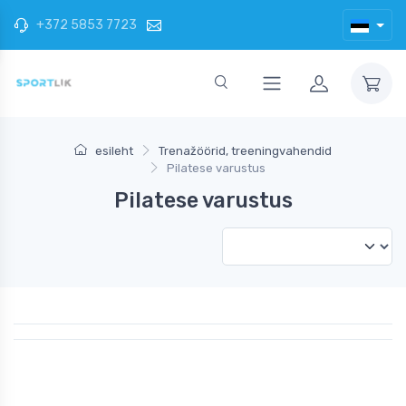
+372 5853 7723
esileht
Trenažöörid, treeningvahendid
Pilatese varustus
Pilatese varustus