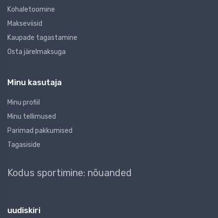
Kohaletoomine
Makseviisid
Kaupade tagastamine
Osta järelmaksuga
Minu kasutaja
Minu profiil
Minu tellimused
Parimad pakkumised
Tagasiside
Kodus sportimine: nõuanded
uudiskiri