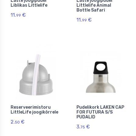
Laste joogipudel
Laste joogipudel
Liblikas Littlelife
Littlelife Animal
Bottle Safari
11.
€
99
11.
€
99
Reserveerimistoru
Pudelikork LAKEN CAP
LittleLife joogikõrrele
FOR FUTURA S/S
PUDALID
2.
€
50
3.
€
75