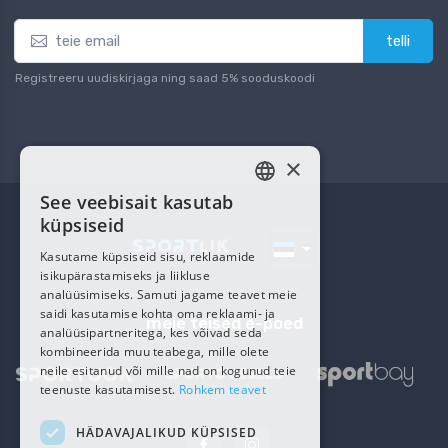
telli
Registreeru uudiskirjaga ning saad 5% sooduskoodi
×
See veebisait kasutab
ESTONIAN
küpsiseid
RUSSIAN
Kasutame küpsiseid sisu, reklaamide
isikupärastamiseks ja liikluse
analüüsimiseks. Samuti jagame teavet meie
saidi kasutamise kohta oma reklaami- ja
meie teised e-poed
analüüsipartneritega, kes võivad seda
kombineerida muu teabega, mille olete
neile esitanud või mille nad on kogunud teie
teenuste kasutamisest.
Rohkem teavet
HÄDAVAJALIKUD KÜPSISED