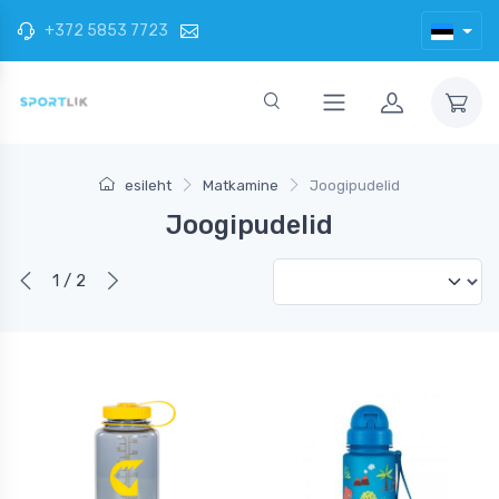
+372 5853 7723
esileht
Matkamine
Joogipudelid
Joogipudelid
1 / 2