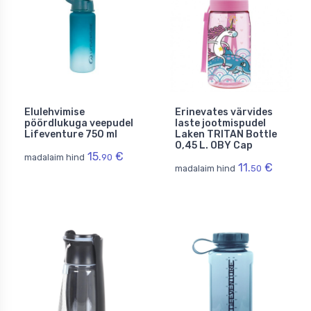
Elulehvimise
Erinevates värvides
pöördlukuga veepudel
laste jootmispudel
Lifeventure 750 ml
Laken TRITAN Bottle
0,45 L. OBY Cap
15.
€
madalaim hind
90
11.
€
madalaim hind
50