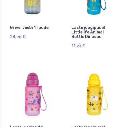
Grivel veebi 1 l pudel
Laste joogipudel
Littlelife Animal
24.
€
Bottle Dinosaur
90
11.
€
99