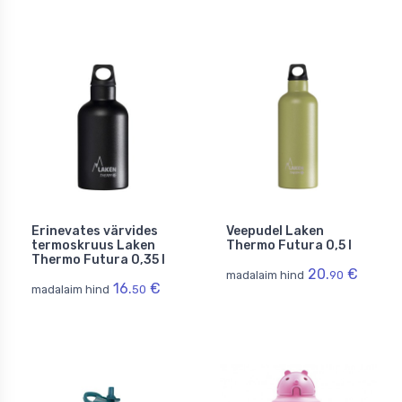
Erinevates värvides
Veepudel Laken
termoskruus Laken
Thermo Futura 0,5 l
Thermo Futura 0,35 l
20.
€
madalaim hind
90
16.
€
madalaim hind
50