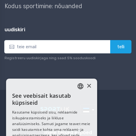
Kodus sportimine: nõuanded
uudiskiri
telli
Registreeru uudiskirjaga ning saad 5% sooduskoodi
×
See veebisait kasutab
ESTONIAN
küpsiseid
RUSSIAN
Kasutame küpsiseid sisu, reklaamide
isikupärastamiseks ja liikluse
analüüsimiseks. Samuti jagame teavet meie
saidi kasutamise kohta oma reklaami- ja
meie teised e-poed
analüüsipartneritega, kes võivad seda