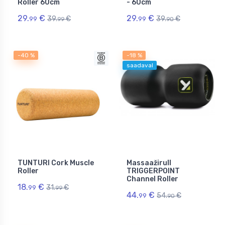
Roller 60cm
- 60cm
29.
€
29.
€
39.
€
39.
€
99
99
99
90
-40 %
-18 %
saadaval
TUNTURI Cork Muscle
Massaažirull
Roller
TRIGGERPOINT
Channel Roller
18.
€
31.
€
99
99
44.
€
54.
€
99
90