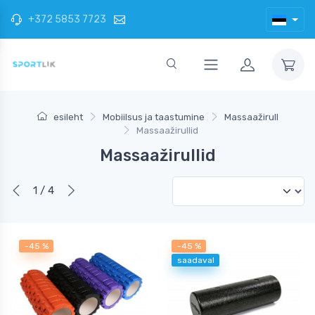
+372 5853 7723
esileht
Mobiilsus ja taastumine
Massaažirull
Massaažirullid
Massaažirullid
1 / 4
-45 %
-45 %
saadaval