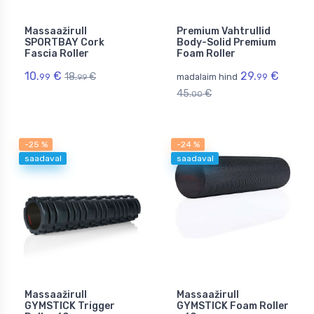
Massaažirull
Premium Vahtrullid
SPORTBAY Cork
Body-Solid Premium
Fascia Roller
Foam Roller
10.
€
29.
€
18.
€
99
madalaim hind
99
99
45.
€
00
-25 %
-24 %
saadaval
saadaval
Massaažirull
Massaažirull
GYMSTICK Trigger
GYMSTICK Foam Roller