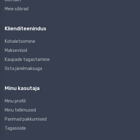
Meie sõbrad
Klienditeenindus
Kohaletoomine
Makseviisid
Kaupade tagastamine
Osta järelmaksuga
Minu kasutaja
Minu profiil
Minu tellimused
Parimad pakkumised
Tagasiside