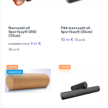
Massaažirull
Pikk massaažirull
Sportbay® GRID
Sportbay® (45cm)
(33cm)
10.
€
19.
€
99
99
9.
€
madalaim hind
99
18.
€
49
-42 %
-33 %
saadaval