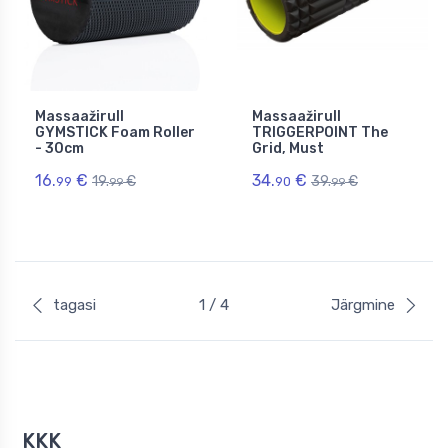
Massaažirull
Massaažirull
GYMSTICK Foam Roller
TRIGGERPOINT The
- 30cm
Grid, Must
16.
€
34.
€
19.
€
39.
€
99
90
99
99
tagasi
1 / 4
Järgmine
KKK