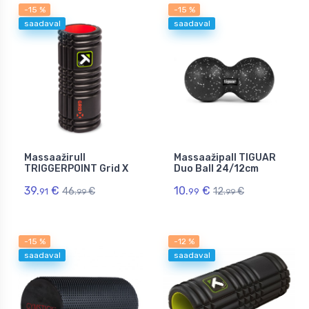
-15 %
-15 %
saadaval
saadaval
Massaažirull
Massaažipall TIGUAR
TRIGGERPOINT Grid X
Duo Ball 24/12cm
39.
€
10.
€
46.
€
12.
€
91
99
99
99
-15 %
-12 %
saadaval
saadaval