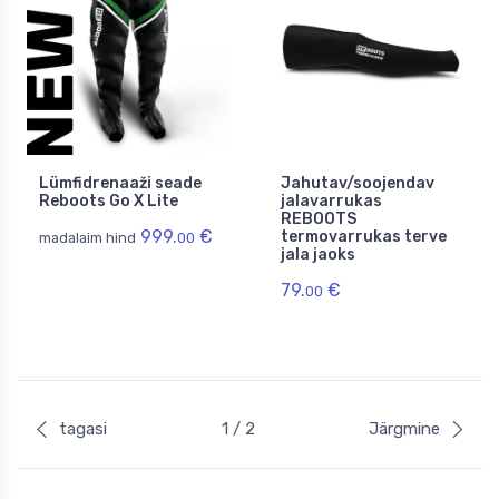
Lümfidrenaaži seade
Jahutav/soojendav
Reboots Go X Lite
jalavarrukas
REBOOTS
999.
€
termovarrukas terve
madalaim hind
00
jala jaoks
79.
€
00
tagasi
1 / 2
Järgmine