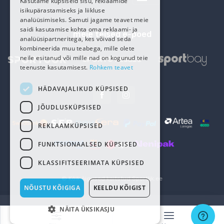
Kasutame küpsiseid sisu, reklaamide
isikupärastamiseks ja liikluse
analüüsimiseks. Samuti jagame teavet meie
saidi kasutamise kohta oma reklaami- ja
meie teised e-poed
analüüsipartneritega, kes võivad seda
kombineerida muu teabega, mille olete
neile esitanud või mille nad on kogunud teie
teenuste kasutamisest.
Rohkem teavet
HÄDAVAJALIKUD KÜPSISED
JÕUDLUSKÜPSISED
REKLAAMKÜPSISED
FUNKTSIONAALSED KÜPSISED
KLASSIFITSEERIMATA KÜPSISED
© Kõik õigused kaitstud
Sportlik.ee
NÕUSTU KÕIGIGA
KEELDU KÕIGIST
NÄITA ÜKSIKASJU