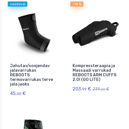
saadaval
-14 %
Jahutav/soojendav
Kompressteraapia ja
jalavarrukas
Massaaži varrukad
REBOOTS
REBOOTS ARM CUFFS
termovarrukas terve
2.0! (GO LITE)
jala jaoks
203.
€
239.
€
99
00
45.
€
00