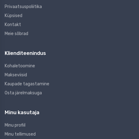
Privaatsuspoliitika
Küpsised
Kontakt
Meie sõbrad
Klienditeenindus
Kohaletoomine
Makseviisid
Kaupade tagastamine
Osta järelmaksuga
Minu kasutaja
Minu profiil
Minu tellimused