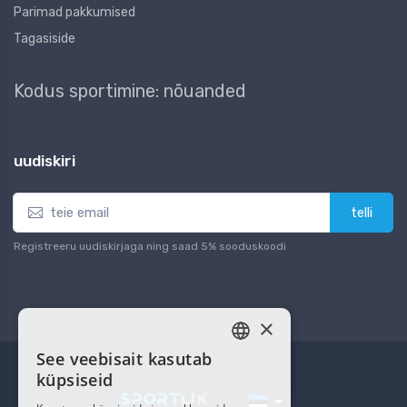
Parimad pakkumised
Tagasiside
Kodus sportimine: nõuanded
uudiskiri
telli
Registreeru uudiskirjaga ning saad 5% sooduskoodi
×
See veebisait kasutab
ESTONIAN
küpsiseid
RUSSIAN