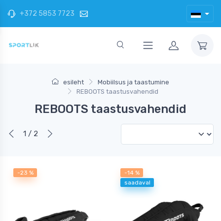
+372 5853 7723
esileht
Mobiilsus ja taastumine
REBOOTS taastusvahendid
REBOOTS taastusvahendid
1 / 2
-23 %
-14 %
saadaval