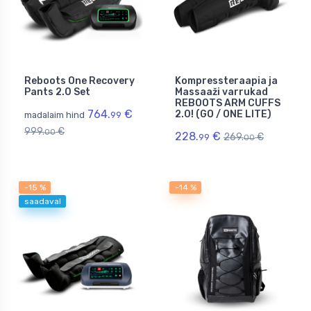
Reboots One Recovery
Kompressteraapia ja
Pants 2.0 Set
Massaaži varrukad
REBOOTS ARM CUFFS
764.
€
2.0! (GO / ONE LITE)
madalaim hind
99
999.
€
00
228.
€
269.
€
99
00
-15 %
-14 %
saadaval