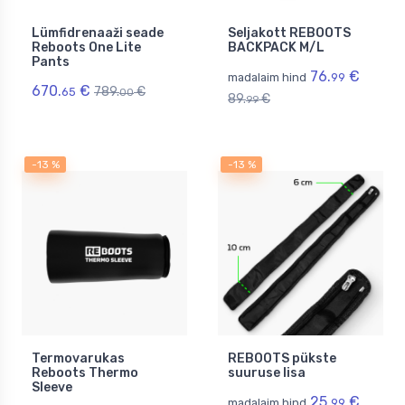
Lümfidrenaaži seade
Seljakott REBOOTS
Reboots One Lite
BACKPACK M/L
Pants
76.
€
madalaim hind
99
670.
€
789.
€
65
00
89.
€
99
-13 %
-13 %
Termovarukas
REBOOTS pükste
Reboots Thermo
suuruse lisa
Sleeve
25.
€
madalaim hind
99