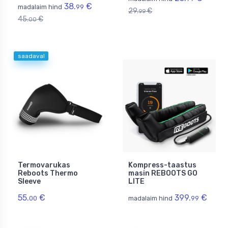
38.
€
madalaim hind
99
29.
€
99
45.
€
00
saadaval
Termovarukas
Kompress-taastus
Reboots Thermo
masin REBOOTS GO
Sleeve
LITE
55.
€
399.
€
00
madalaim hind
99