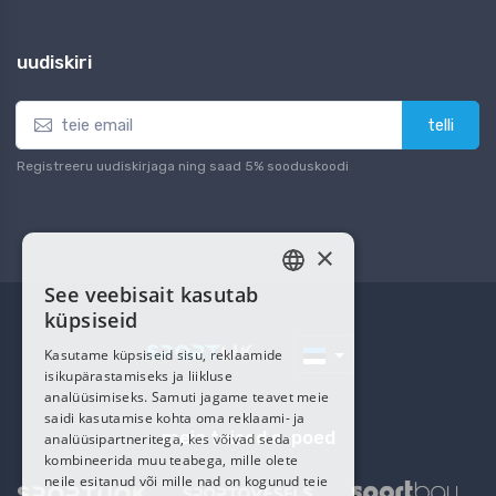
uudiskiri
telli
Registreeru uudiskirjaga ning saad 5% sooduskoodi
×
See veebisait kasutab
ESTONIAN
küpsiseid
RUSSIAN
Kasutame küpsiseid sisu, reklaamide
isikupärastamiseks ja liikluse
analüüsimiseks. Samuti jagame teavet meie
saidi kasutamise kohta oma reklaami- ja
meie teised e-poed
analüüsipartneritega, kes võivad seda
kombineerida muu teabega, mille olete
neile esitanud või mille nad on kogunud teie