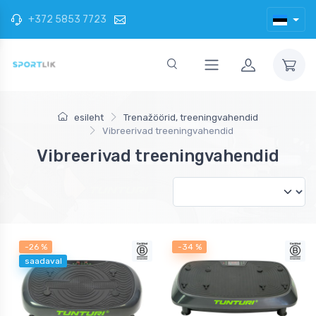
+372 5853 7723
esileht
Trenažöörid, treeningvahendid
Vibreerivad treeningvahendid
Vibreerivad treeningvahendid
-26 %
-34 %
saadaval