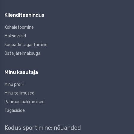
Klienditeenindus
Kohaletoomine
Makseviisid
Kaupade tagastamine
Osta järelmaksuga
Minu kasutaja
Minu profiil
Minu tellimused
Parimad pakkumised
Tagasiside
Kodus sportimine: nõuanded