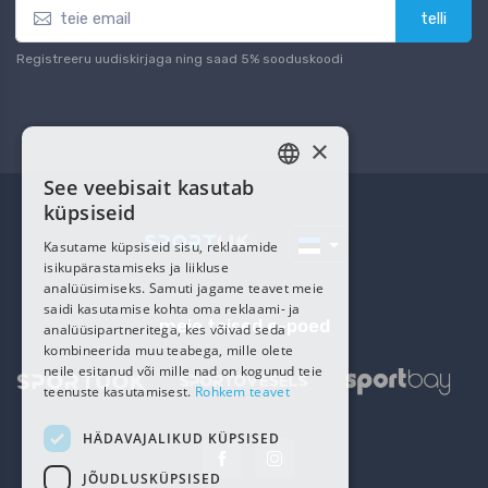
telli
Registreeru uudiskirjaga ning saad 5% sooduskoodi
×
See veebisait kasutab
ESTONIAN
küpsiseid
RUSSIAN
Kasutame küpsiseid sisu, reklaamide
isikupärastamiseks ja liikluse
analüüsimiseks. Samuti jagame teavet meie
saidi kasutamise kohta oma reklaami- ja
meie teised e-poed
analüüsipartneritega, kes võivad seda
kombineerida muu teabega, mille olete
neile esitanud või mille nad on kogunud teie
teenuste kasutamisest.
Rohkem teavet
HÄDAVAJALIKUD KÜPSISED
JÕUDLUSKÜPSISED