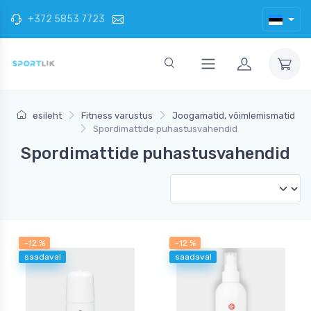
+372 5853 7723
esileht
Fitness varustus
Joogamatid, võimlemismatid
Spordimattide puhastusvahendid
Spordimattide puhastusvahendid
-12 %
-12 %
saadaval
saadaval