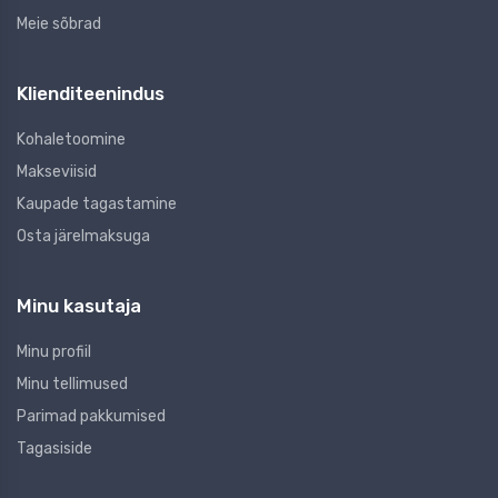
Meie sõbrad
Klienditeenindus
Kohaletoomine
Makseviisid
Kaupade tagastamine
Osta järelmaksuga
Minu kasutaja
Minu profiil
Minu tellimused
Parimad pakkumised
Tagasiside