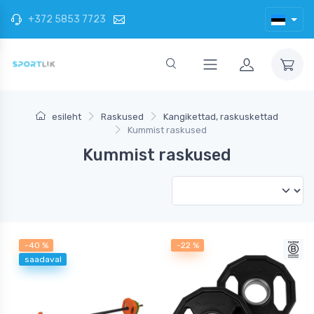
+372 5853 7723
esileht
Raskused
Kangikettad, raskuskettad
Kummist raskused
Kummist raskused
-40 %
-22 %
saadaval