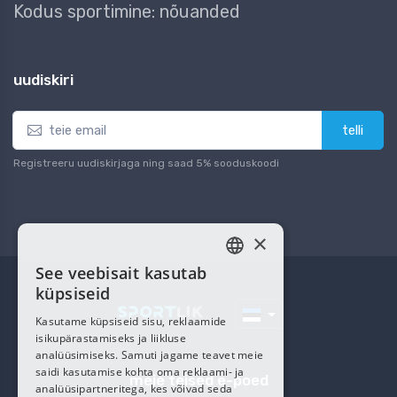
Kodus sportimine: nõuanded
uudiskiri
telli
Registreeru uudiskirjaga ning saad 5% sooduskoodi
×
See veebisait kasutab
ESTONIAN
küpsiseid
RUSSIAN
Kasutame küpsiseid sisu, reklaamide
isikupärastamiseks ja liikluse
analüüsimiseks. Samuti jagame teavet meie
saidi kasutamise kohta oma reklaami- ja
meie teised e-poed
analüüsipartneritega, kes võivad seda