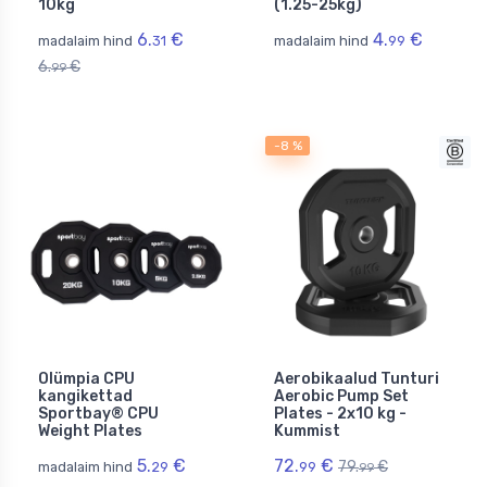
10kg
(1.25-25kg)
6.
€
4.
€
madalaim hind
31
madalaim hind
99
6.
€
99
-8 %
Olümpia CPU
Aerobikaalud Tunturi
kangikettad
Aerobic Pump Set
Sportbay® CPU
Plates - 2x10 kg -
Weight Plates
Kummist
5.
€
72.
€
79.
€
madalaim hind
29
99
99