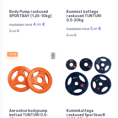
Body Pump raskused
Kummist kattega
SPORTBAY (1,25-10kg)
raskused TUNTURI
0,5-20kg
4.
€
madalaim hind
99
5.
€
madalaim hind
41
5.
€
99
5.
€
99
-9 %
Aeroobse bodypump
Kummikattega
kettad TUNTURI 0,5-
raskused Sportbay®