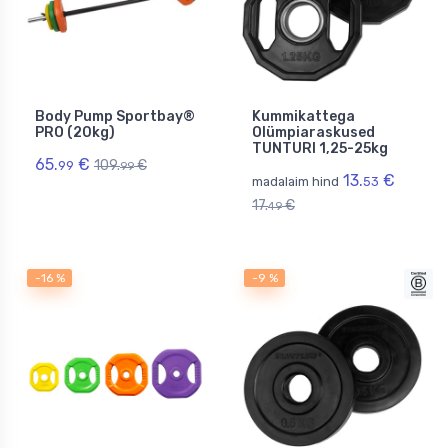
Body Pump Sportbay®
Kummikattega
PRO (20kg)
Olümpiaraskused
TUNTURI 1,25-25kg
65.
€
109.
€
99
99
13.
€
madalaim hind
53
17.
€
49
-16 %
-9 %