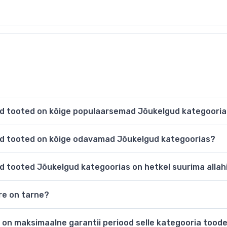
sed tooted on kõige populaarsemad Jõukelgud kategoori
sed tooted on kõige odavamad Jõukelgud kategoorias?
sed tooted Jõukelgud kategoorias on hetkel suurima alla
ire on tarne?
ne on maksimaalne garantii periood selle kategooria tood