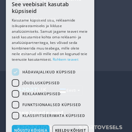
See veebisait kasutab
ESTONIAN
küpsiseid
Meist
RUSSIAN
Kasutajatingimused
Kasutame küpsiseid sisu, reklaamide
isikupärastamiseks ja liikluse
Privaatsuspoliitika
analüüsimiseks. Samuti jagame teavet meie
Küpsised
saidi kasutamise kohta oma reklaami- ja
analüüsipartneritega, kes võivad seda
Kontakt
kombineerida muu teabega, mille olete
neile esitanud või mille nad on kogunud teie
Meie sõbrad
teenuste kasutamisest.
Rohkem teavet
HÄDAVAJALIKUD KÜPSISED
JÕUDLUSKÜPSISED
Eesti
REKLAAMKÜPSISED
FUNKTSIONAALSED KÜPSISED
meie teised e-poed
KLASSIFITSEERIMATA KÜPSISED
NÕUSTU KÕIGIGA
KEELDU KÕIGIST