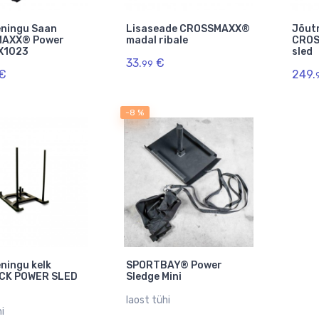
ningu Saan
Lisaseade CROSSMAXX®
Jõut
AXX® Power
madal ribale
CROS
X1023
sled
33.
€
99
€
249.
-8 %
ningu kelk
SPORTBAY® Power
CK POWER SLED
Sledge Mini
laost tühi
i