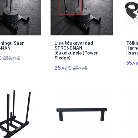
ningu Saan
Lisa tõukevardad
Tõlk
GMAN
STRONGMAN
Harn
jõukelkudele (Power
lisas
€
Sledge)
239.
€
99
55.
99
28.
€
29.
€
99
99