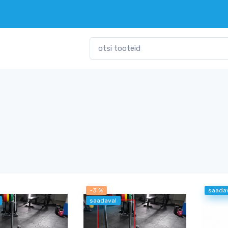
-3 %
saada
saadaval