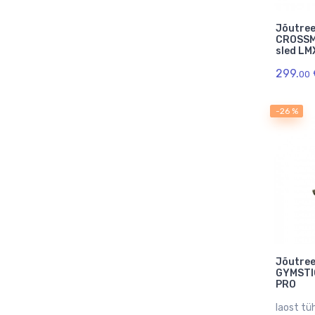
Jõutree
CROSSM
sled LM
299.
00
-26 %
Jõutree
GYMSTI
PRO
laost tüh