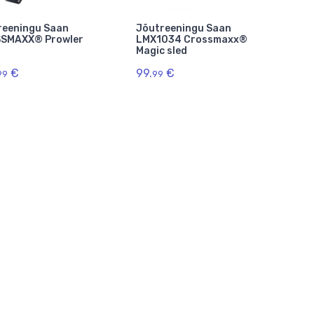
reeningu Saan
Jõutreeningu Saan
SMAXX® Prowler
LMX1034 Crossmaxx®
Magic sled
€
99.
€
99
99