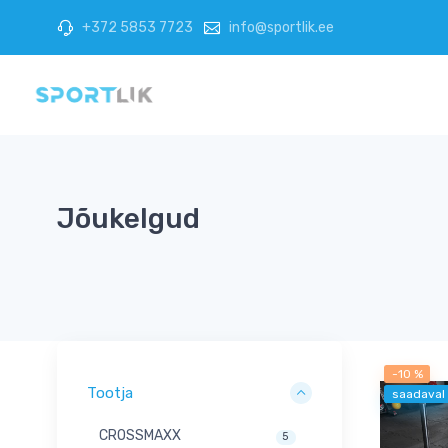
+372 5853 7723
info@sportlik.ee
Jõukelgud
-10 %
Tootja
saadaval
CROSSMAXX
5