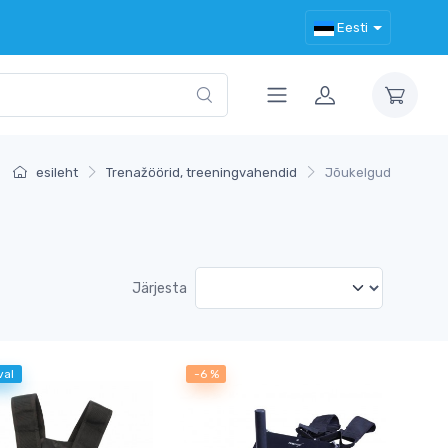
Eesti
esileht
Trenažöörid, treeningvahendid
Jõukelgud
Järjesta
val
-6 %