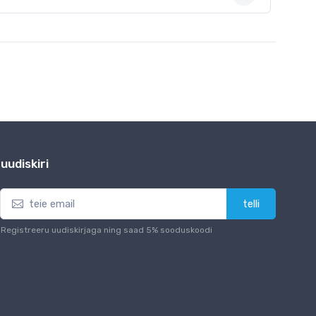
uudiskiri
telli
Registreeru uudiskirjaga ning saad 5% sooduskoodi