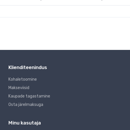
Klienditeenindus
Kohaletoomine
Makseviisid
Kaupade tagastamine
Osta järelmaksuga
Minu kasutaja