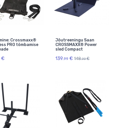
imine: Crossmaxx®
Jõutreeningu Saan
ess PRO tõmbamise
CROSSMAXX® Power
eade
sled Compact
€
139.
€
148.
€
99
99