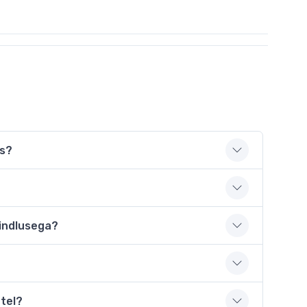
as?
hindlusega?
etel?