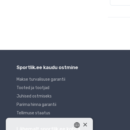
Sportlik.ee kaudu ostmine
Makse turvalisuse garantii
Tooted ja tootjad
Juhised ostmiseks
Parima hinna garantii
Tellimuse staatus
×
Lähemalt sportlik.ee kohta