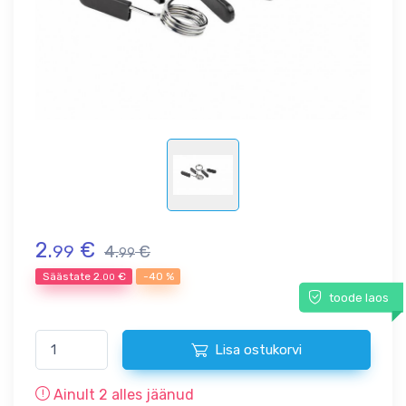
2.
€
99
4.
€
99
Säästate
2.
€
-40 %
00
toode laos
Lisa ostukorvi
Ainult
2
alles jäänud