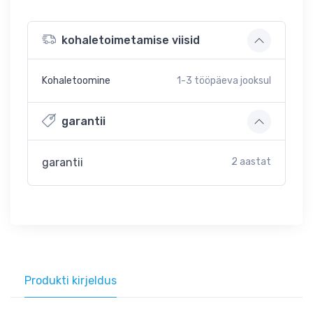
kohaletoimetamise viisid
Kohaletoomine
1-3
tööpäeva jooksul
garantii
garantii
2 aastat
Produkti kirjeldus