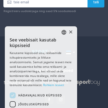
telli
Registreeru uudiskirjaga ning saad 5% sooduskoodi
×
See veebisait kasutab
ESTONIAN
küpsiseid
RUSSIAN
Kasutame küpsiseid sisu, reklaamide
isikupärastamiseks ja liikluse
analüüsimiseks. Samuti jagame teavet meie
saidi kasutamise kohta oma reklaami- ja
meie teised e-poed
analüüsipartneritega, kes võivad seda
kombineerida muu teabega, mille olete
neile esitanud või mille nad on kogunud teie
teenuste kasutamisest.
Rohkem teavet
HÄDAVAJALIKUD KÜPSISED
JÕUDLUSKÜPSISED