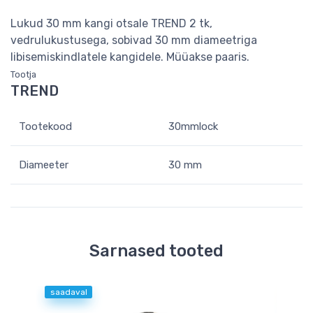
Lukud 30 mm kangi otsale TREND 2 tk,
vedrulukustusega, sobivad 30 mm diameetriga
libisemiskindlatele kangidele. Müüakse paaris.
Tootja
TREND
Tootekood
30mmlock
Diameeter
30 mm
Sarnased tooted
saadaval
-33 
saad