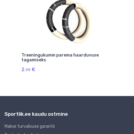
nds
Treeningukumm parema haarduvuse
Spor
tagamiseks
3.
99
2.
€
99
Sportlik.ee kaudu ostmine
Makse turvalisuse garantii