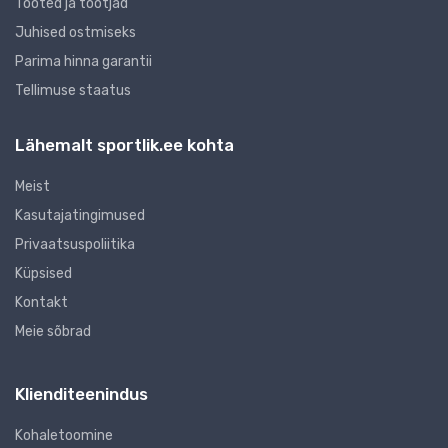
Tooted ja tootjad
Juhised ostmiseks
Parima hinna garantii
Tellimuse staatus
Lähemalt sportlik.ee kohta
Meist
Kasutajatingimused
Privaatsuspoliitika
Küpsised
Kontakt
Meie sõbrad
Klienditeenindus
Kohaletoomine