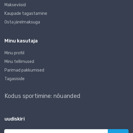
Makseviisid
Kaupade tagastamine
Osta järelmaksuga
Minu kasutaja
Minu profiil
Minu tellimused
Parimad pakkumised
Tagasiside
Kodus sportimine: nõuanded
uudiskiri