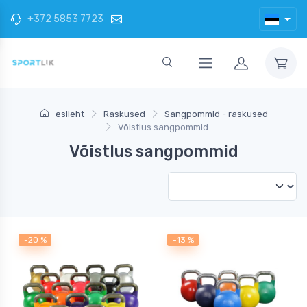
+372 5853 7723
esileht
Raskused
Sangpommid - raskused
Võistlus sangpommid
Võistlus sangpommid
-20 %
-13 %