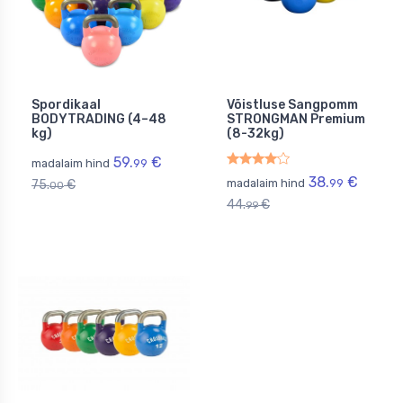
Spordikaal
Võistluse Sangpomm
BODYTRADING (4–48
STRONGMAN Premium
kg)
(8-32kg)
59.
€
madalaim hind
99
38.
€
madalaim hind
99
75.
€
00
44.
€
99