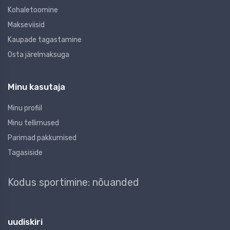
Kohaletoomine
Makseviisid
Kaupade tagastamine
Osta järelmaksuga
Minu kasutaja
Minu profiil
Minu tellimused
Parimad pakkumised
Tagasiside
Kodus sportimine: nõuanded
uudiskiri