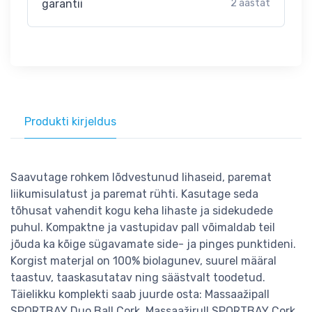
garantii
2 aastat
Produkti kirjeldus
Saavutage rohkem lõdvestunud lihaseid, paremat
liikumisulatust ja paremat rühti. Kasutage seda
tõhusat vahendit kogu keha lihaste ja sidekudede
puhul. Kompaktne ja vastupidav pall võimaldab teil
jõuda ka kõige sügavamate side- ja pinges punktideni.
Korgist materjal on 100% biolagunev, suurel määral
taastuv, taaskasutatav ning säästvalt toodetud.
Täielikku komplekti saab juurde osta: Massaažipall
SPORTBAY Duo Ball Cork, Massaažirull SPORTBAY Cork