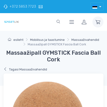
+372 5853 7723
esileht
Mobiilsus ja taastumine
Massaaživahendid
Massaažipall GYMSTICK Fascia Ball Cork
Massaažipall GYMSTICK Fascia Ball
Cork
Tagasi Massaaživahendid