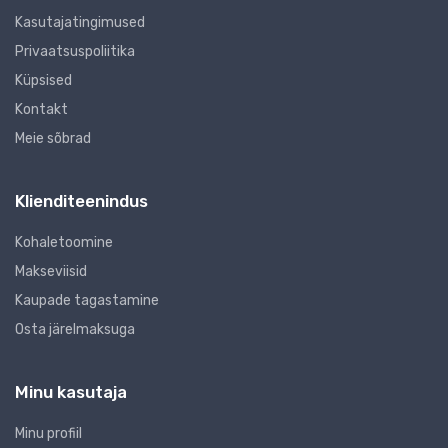
Kasutajatingimused
Privaatsuspoliitika
Küpsised
Kontakt
Meie sõbrad
Klienditeenindus
Kohaletoomine
Makseviisid
Kaupade tagastamine
Osta järelmaksuga
Minu kasutaja
Minu profiil