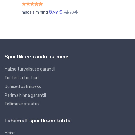
5.
€
12.
€
madalaim hind
99
mada
90
Sportlik.ee kaudu ostmine
Makse turvalisuse garantii
Tooted ja tootjad
Juhised ostmiseks
Parima hinna garantii
Tellimuse staatus
Lähemalt sportlik.ee kohta
Meist