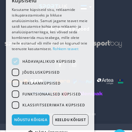
küpsiseid
RUSSIAN
Kasutame küpsiseid sisu, reklaamide
isikupärastamiseks ja liikluse
analüüsimiseks. Samuti jagame teavet meie
saidi kasutamise kohta oma reklaami- ja
meie teised e-poed
analüüsipartneritega, kes võivad seda
kombineerida muu teabega, mille olete
neile esitanud või mille nad on kogunud teie
teenuste kasutamisest.
Rohkem teavet
HÄDAVAJALIKUD KÜPSISED
JÕUDLUSKÜPSISED
REKLAAMKÜPSISED
FUNKTSIONAALSED KÜPSISED
KLASSIFITSEERIMATA KÜPSISED
© Kõik õigused kaitstud
Sportlik.ee
NÕUSTU KÕIGIGA
KEELDU KÕIGIST