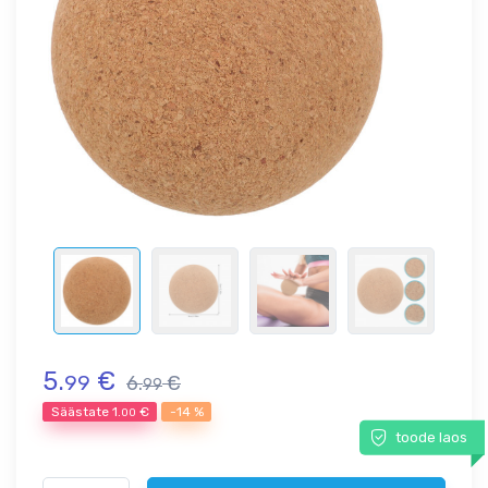
5.
€
99
6.
€
99
Säästate
1.
€
-14 %
00
toode laos