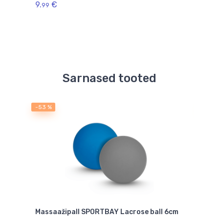
9.
€
99
Sarnased tooted
-53 %
-53 
Massaažipall SPORTBAY Lacrose ball 6cm
Mass