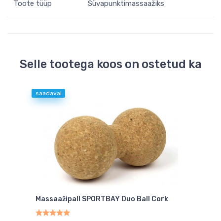
Toote tüüp
Süvapunktimassaažiks
Selle tootega koos on ostetud ka
saadaval
-42 
saad
ller
Massaažipall SPORTBAY Duo Ball Cork
Mass
10.
9