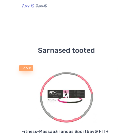
7.
€
9.
€
99
99
Sarnased tooted
-36 %
-36 
,2-
Fitness-Massaažirõngas Sportbay® FIT+
Fitn