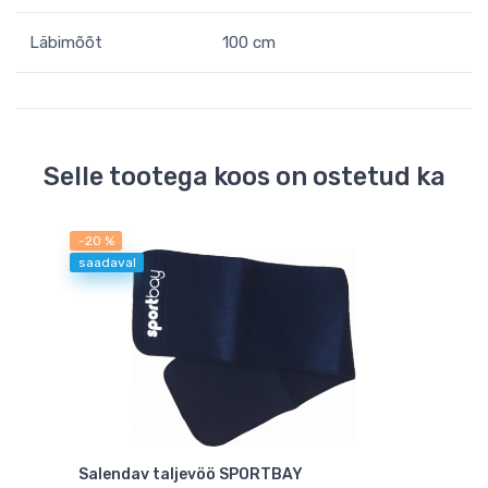
Läbimõõt
100 cm
Selle tootega koos on ostetud ka
-20 %
saadaval
Salendav taljevöö SPORTBAY