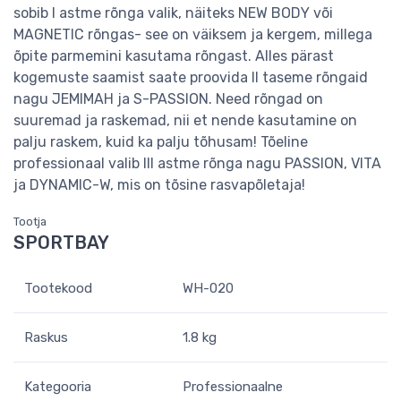
sobib I astme rõnga valik, näiteks NEW BODY või
MAGNETIC rõngas- see on väiksem ja kergem, millega
õpite parmemini kasutama rõngast. Alles pärast
kogemuste saamist saate proovida II taseme rõngaid
nagu JEMIMAH ja S-PASSION. Need rõngad on
suuremad ja raskemad, nii et nende kasutamine on
palju raskem, kuid ka palju tõhusam! Tõeline
professionaal valib III astme rõnga nagu PASSION, VITA
ja DYNAMIC-W, mis on tõsine rasvapõletaja!
Tootja
SPORTBAY
Tootekood
WH­-020
Raskus
1.8 kg
Kategooria
Professionaalne