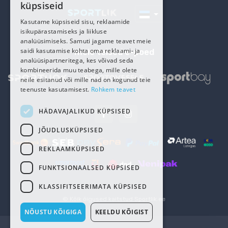
küpsiseid
RUSSIAN
Kasutame küpsiseid sisu, reklaamide
isikupärastamiseks ja liikluse
analüüsimiseks. Samuti jagame teavet meie
saidi kasutamise kohta oma reklaami- ja
meie teised e-poed
analüüsipartneritega, kes võivad seda
kombineerida muu teabega, mille olete
neile esitanud või mille nad on kogunud teie
teenuste kasutamisest.
Rohkem teavet
HÄDAVAJALIKUD KÜPSISED
JÕUDLUSKÜPSISED
REKLAAMKÜPSISED
FUNKTSIONAALSED KÜPSISED
KLASSIFITSEERIMATA KÜPSISED
© Kõik õigused kaitstud
Sportlik.ee
NÕUSTU KÕIGIGA
KEELDU KÕIGIST