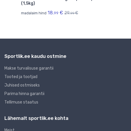
(1,5kg)
(1,5
18.
€
29.
€
madalaim hind
99
mada
99
Sportlik.ee kaudu ostmine
Makse turvalisuse garantii
Tooted ja tootjad
Juhised ostmiseks
Parima hinna garantii
Tellimuse staatus
Lähemalt sportlik.ee kohta
Meist