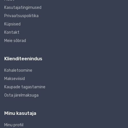
Kasutajatingimused
Privaatsuspoliitika
Küpsised
Kontakt
Meie sõbrad
Klienditeenindus
Kohaletoomine
Makseviisid
Kaupade tagastamine
Osta järelmaksuga
Minu kasutaja
Minu profiil