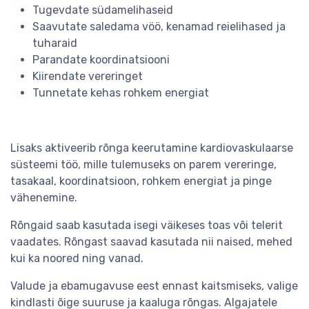
Tugevdate südamelihaseid
Saavutate saledama vöö, kenamad reielihased ja
tuharaid
Parandate koordinatsiooni
Kiirendate vereringet
Tunnetate kehas rohkem energiat
Lisaks aktiveerib rõnga keerutamine kardiovaskulaarse
süsteemi töö, mille tulemuseks on parem vereringe,
tasakaal, koordinatsioon, rohkem energiat ja pinge
vähenemine.
Rõngaid saab kasutada isegi väikeses toas või telerit
vaadates. Rõngast saavad kasutada nii naised, mehed
kui ka noored ning vanad.
Valude ja ebamugavuse eest ennast kaitsmiseks, valige
kindlasti õige suuruse ja kaaluga rõngas. Algajatele