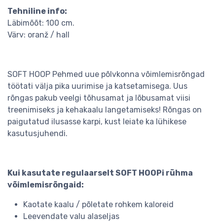
Tehniline info:
Läbimõõt: 100 cm.
Värv: oranž / hall
SOFT HOOP Pehmed uue põlvkonna võimlemisrõngad
töötati välja pika uurimise ja katsetamisega. Uus
rõngas pakub veelgi tõhusamat ja lõbusamat viisi
treenimiseks ja kehakaalu langetamiseks! Rõngas on
paigutatud ilusasse karpi, kust leiate ka lühikese
kasutusjuhendi.
Kui kasutate regulaarselt SOFT HOOPi rühma
võimlemisrõngaid:
Kaotate kaalu / põletate rohkem kaloreid
Leevendate valu alaseljas