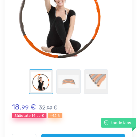
18.
€
99
32.
€
99
Säästate
14.
€
-42 %
00
toode laos