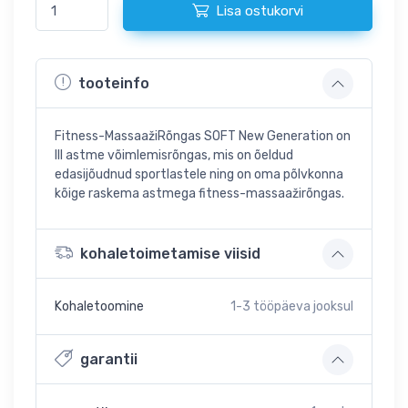
Lisa ostukorvi
tooteinfo
Fitness-MassaažiRõngas SOFT New Generation on
III astme võimlemisrõngas, mis on õeldud
edasijõudnud sportlastele ning on oma põlvkonna
kõige raskema astmega fitness-massaažirõngas.
kohaletoimetamise viisid
Kohaletoomine
1-3
tööpäeva jooksul
garantii