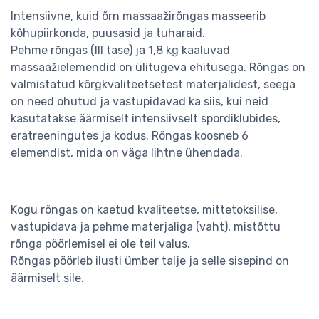
Intensiivne, kuid õrn massaažirõngas masseerib
kõhupiirkonda, puusasid ja tuharaid.
Pehme rõngas (III tase) ja 1,8 kg kaaluvad
massaažielemendid on ülitugeva ehitusega. Rõngas on
valmistatud kõrgkvaliteetsetest materjalidest, seega
on need ohutud ja vastupidavad ka siis, kui neid
kasutatakse äärmiselt intensiivselt spordiklubides,
eratreeningutes ja kodus. Rõngas koosneb 6
elemendist, mida on väga lihtne ühendada.
Kogu rõngas on kaetud kvaliteetse, mittetoksilise,
vastupidava ja pehme materjaliga (vaht), mistõttu
rõnga pöörlemisel ei ole teil valus.
Rõngas pöörleb ilusti ümber talje ja selle sisepind on
äärmiselt sile.