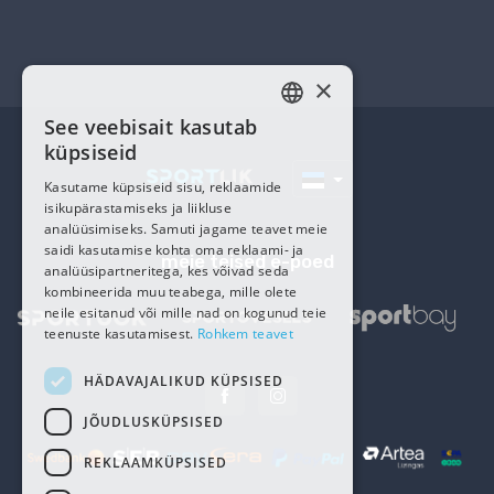
×
See veebisait kasutab
ESTONIAN
küpsiseid
RUSSIAN
Kasutame küpsiseid sisu, reklaamide
isikupärastamiseks ja liikluse
analüüsimiseks. Samuti jagame teavet meie
saidi kasutamise kohta oma reklaami- ja
meie teised e-poed
analüüsipartneritega, kes võivad seda
kombineerida muu teabega, mille olete
neile esitanud või mille nad on kogunud teie
teenuste kasutamisest.
Rohkem teavet
HÄDAVAJALIKUD KÜPSISED
JÕUDLUSKÜPSISED
REKLAAMKÜPSISED