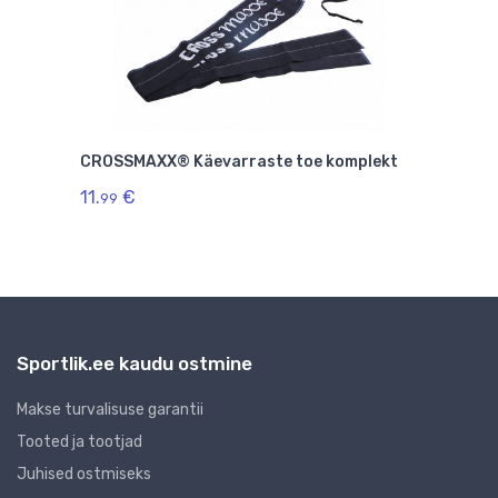
CROSSMAXX® Käevarraste toe komplekt
Vede
11.
€
10.
99
9
Sportlik.ee kaudu ostmine
Makse turvalisuse garantii
Tooted ja tootjad
Juhised ostmiseks