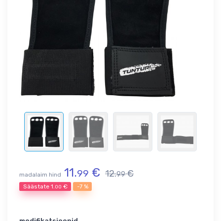
11.
€
99
12.
€
99
madalaim hind
Säästate
1.
€
-7 %
00