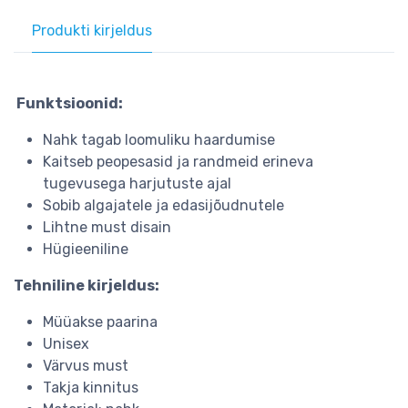
Produkti kirjeldus
Funktsioonid:
Nahk tagab loomuliku haardumise
Kaitseb peopesasid ja randmeid erineva
tugevusega harjutuste ajal
Sobib algajatele ja edasijõudnutele
Lihtne must disain
Hügieeniline
Tehniline kirjeldus:
Müüakse paarina
Unisex
Värvus must
Takja kinnitus