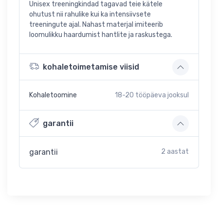
Unisex treeningkindad tagavad teie kätele
ohutust nii rahulike kui ka intensiivsete
treeningute ajal. Nahast materjal imiteerib
loomulikku haardumist hantlite ja raskustega.
kohaletoimetamise viisid
Kohaletoomine
18-20
tööpäeva jooksul
garantii
garantii
2 aastat