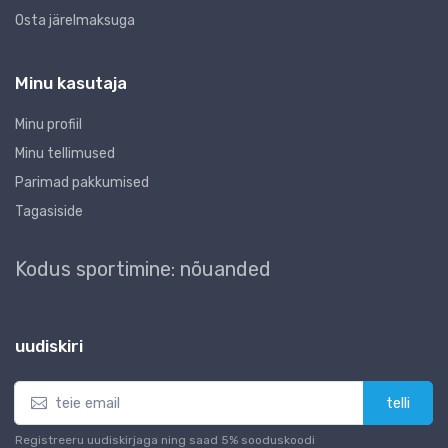
Osta järelmaksuga
Minu kasutaja
Minu profiil
Minu tellimused
Parimad pakkumised
Tagasiside
Kodus sportimine: nõuanded
uudiskiri
telli
Registreeru uudiskirjaga ning saad 5% sooduskoodi