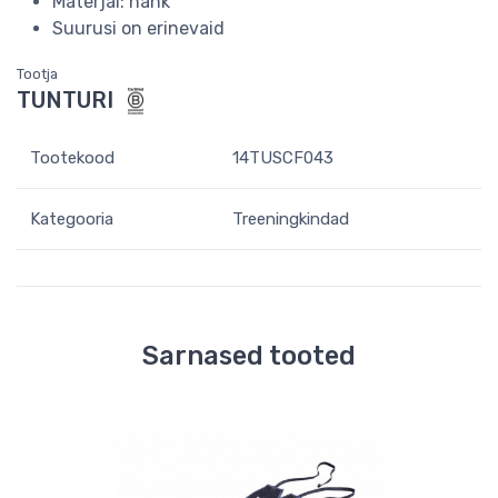
Materjal: nahk
Suurusi on erinevaid
Tootja
TUNTURI
Tootekood
14TUSCF043
Kategooria
Treeningkindad
Sarnased tooted
-21 %
saad