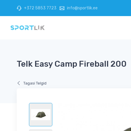
+372 5853 7723
info@sportlik.ee
Telk Easy Camp Fireball 200
Tagasi Telgid