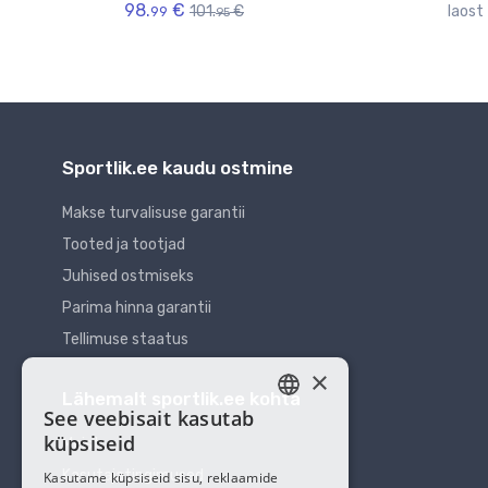
98.
€
101.
€
laost 
99
95
Sportlik.ee kaudu ostmine
Makse turvalisuse garantii
Tooted ja tootjad
Juhised ostmiseks
Parima hinna garantii
Tellimuse staatus
×
Lähemalt sportlik.ee kohta
See veebisait kasutab
ESTONIAN
küpsiseid
Meist
RUSSIAN
Kasutajatingimused
Kasutame küpsiseid sisu, reklaamide