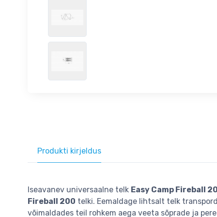
Produkti kirjeldus
Iseavanev universaalne telk
Easy Camp Fireball 2
Fireball 200
telki. Eemaldage lihtsalt telk transpord
võimaldades teil rohkem aega veeta sõprade ja pere