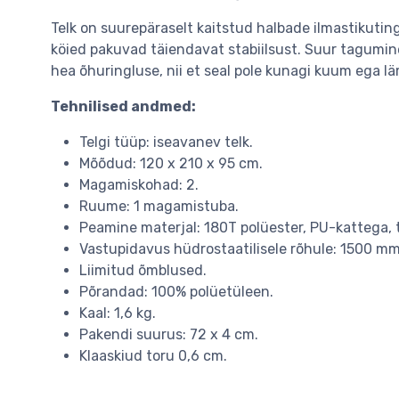
Telk on suurepäraselt kaitstud halbade ilmastikutin
köied pakuvad täiendavat stabiilsust. Suur tagumin
hea õhuringluse, nii et seal pole kunagi kuum ega l
Tehnilised andmed:
Telgi tüüp: iseavanev telk.
Mõõdud: 120 x 210 x 95 cm.
Magamiskohad: 2.
Ruume: 1 magamistuba.
Peamine materjal: 180T polüester, PU-kattega, t
Vastupidavus hüdrostaatilisele rõhule: 1500 mm
Liimitud õmblused.
Põrandad: 100% polüetüleen.
Kaal: 1,6 kg.
Pakendi suurus: 72 x 4 cm.
Klaaskiud toru 0,6 cm.