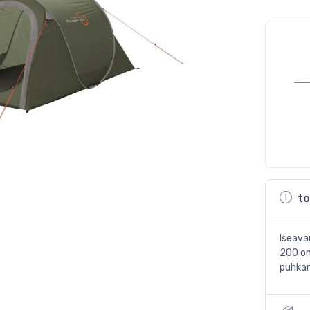
to
Iseava
200 on
puhkam