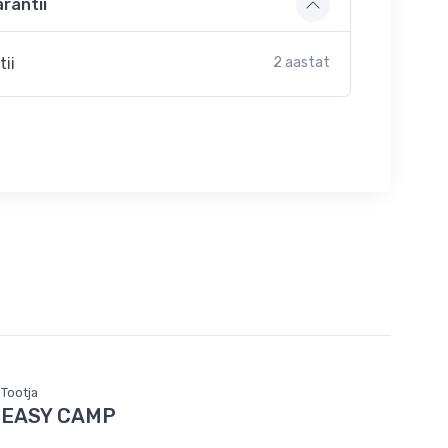
rantii
tii
2 aastat
Tootja
EASY CAMP