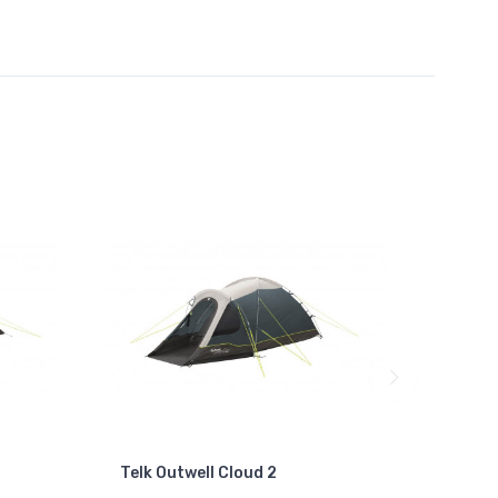
-12 %
Telk Outwell Cloud 2
Telk O