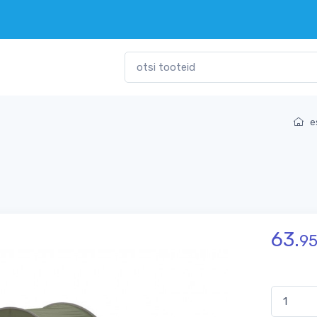
e
63.
9