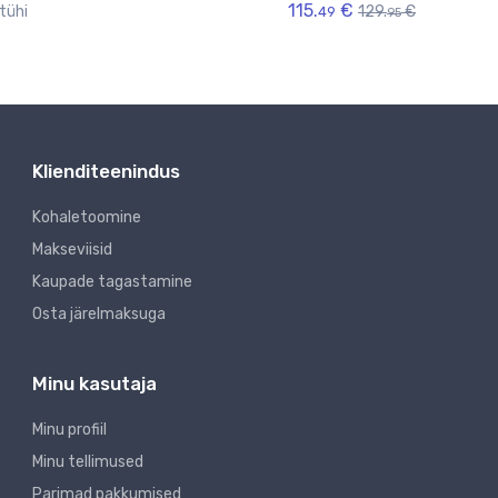
115.
€
tühi
129.
€
49
95
Klienditeenindus
Kohaletoomine
Makseviisid
Kaupade tagastamine
Osta järelmaksuga
Minu kasutaja
Minu profiil
Minu tellimused
Parimad pakkumised