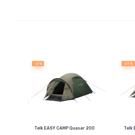
-2 %
-21 %
Telk EASY CAMP Quasar 200
Telk