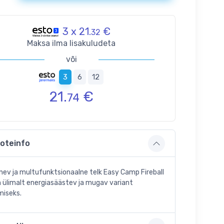
3 x 21.
€
32
Maksa ilma lisakuludeta
või
3
6
12
21.
€
74
oteinfo
nev ja multufunktsionaalne telk Easy Camp Fireball
 ülimalt energiasäästev ja mugav variant
iseks.