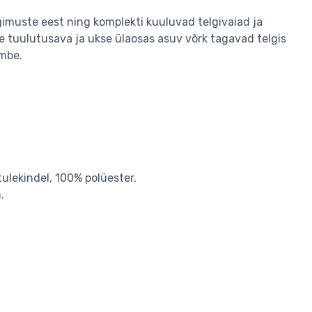
gimuste eest ning komplekti kuuluvad telgivaiad ja
e tuulutusava ja ukse ülaosas asuv võrk tagavad telgis
ämbe.
ulekindel, 100% polüester.
.