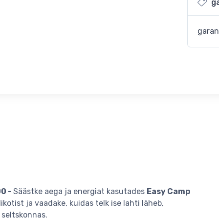
ga
garan
00 -
Säästke aega ja energiat kasutades
Easy Camp
ikotist ja vaadake, kuidas telk ise lahti läheb,
 seltskonnas.