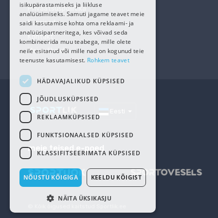
isikupärastamiseks ja liikluse
Privaatsuspoliitika
analüüsimiseks. Samuti jagame teavet meie
Küpsised
saidi kasutamise kohta oma reklaami- ja
analüüsipartneritega, kes võivad seda
Kontakt
kombineerida muu teabega, mille olete
neile esitanud või mille nad on kogunud teie
Meie sõbrad
teenuste kasutamisest.
Rohkem teavet
HÄDAVAJALIKUD KÜPSISED
JÕUDLUSKÜPSISED
Eesti
REKLAAMKÜPSISED
FUNKTSIONAALSED KÜPSISED
meie teised e-poed
KLASSIFITSEERIMATA KÜPSISED
NÕUSTU KÕIGIGA
KEELDU KÕIGIST
NÄITA ÜKSIKASJU
© Kõik õigused kaitstud
Sportlik.ee