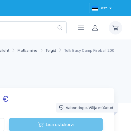
Eesti
sileht
Matkamine
Telgid
Telk Easy Camp Fireball 200
€
5
Vabandage, Välja müüdud
Lisa ostukorvi