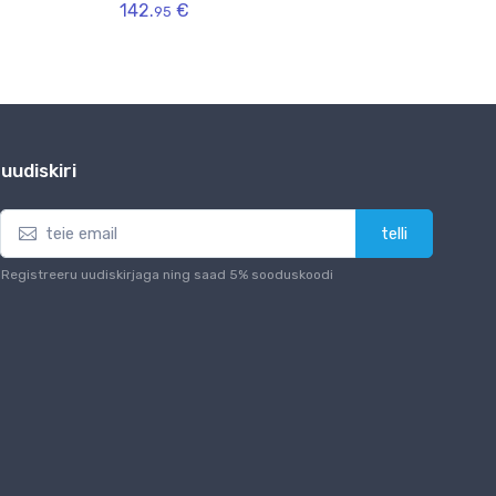
142.
€
161.
95
69
uudiskiri
telli
Registreeru uudiskirjaga ning saad 5% sooduskoodi