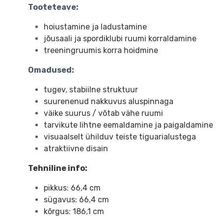
Tooteteave:
hoiustamine ja ladustamine
jõusaali ja spordiklubi ruumi korraldamine
treeningruumis korra hoidmine
Omadused:
tugev, stabiilne struktuur
suurenenud nakkuvus aluspinnaga
väike suurus / võtab vähe ruumi
tarvikute lihtne eemaldamine ja paigaldamine
visuaalselt ühilduv teiste tiguarialustega
atraktiivne disain
Tehniline info:
pikkus: 66,4 cm
sügavus: 66,4 cm
kõrgus: 186,1 cm