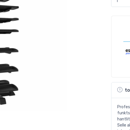
to
Profes
funkts
hantli
Selle 