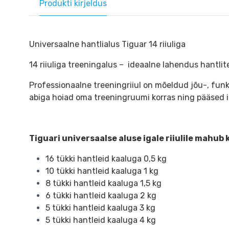
Produkti kirjeldus
Universaalne hantlialus Tiguar 14 riiuliga
14 riiuliga treeningalus – ideaalne lahendus hantlit
Professionaalne treeningriiul on mõeldud jõu-, funk
abiga hoiad oma treeningruumi korras ning pääsed int
Tiguari universaalse aluse igale riiulile mahub 
16 tükki hantleid kaaluga 0,5 kg
10 tükki hantleid kaaluga 1 kg
8 tükki hantleid kaaluga 1,5 kg
6 tükki hantleid kaaluga 2 kg
5 tükki hantleid kaaluga 3 kg
5 tükki hantleid kaaluga 4 kg