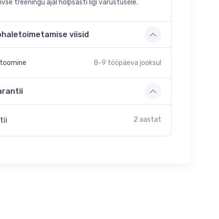
ivse treeningu ajal hõlpsasti ligi varustusele.
ohaletoimetamise viisid
etoomine
8-9
tööpäeva jooksul
rantii
tii
2 aastat