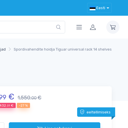
Eesti
djad
Spordivahendite hoidja Tiguar universal rack 14 shelves
€
99
1,550.
€
00
432.
€
-27 %
01
eeltellimiseks