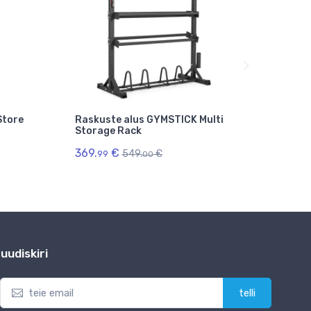
Store
Raskuste alus GYMSTICK Multi
Unive
Storage Rack
TUNT
369.
€
355.
549.
€
99
9
00
uudiskiri
telli