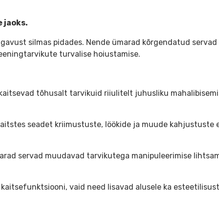
 jaoks.
ugavust silmas pidades. Nende ümarad kõrgendatud servad ei
eningtarvikute turvalise hoiustamise.
itsevad tõhusalt tarvikuid riiulitelt juhusliku mahalibisem
kaitstes seadet kriimustuste, löökide ja muude kahjustuste e
ad servad muudavad tarvikutega manipuleerimise lihtsamaks
t kaitsefunktsiooni, vaid need lisavad alusele ka esteetilis