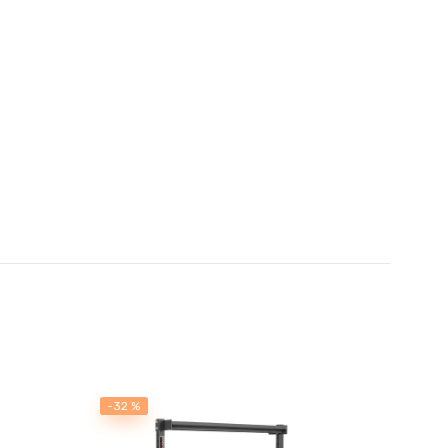
-32 %
-10 %