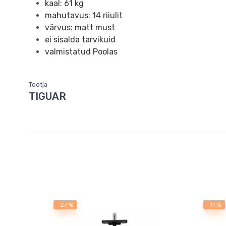
kaal: 61 kg
mahutavus: 14 riiulit
värvus: matt must
ei sisalda tarvikuid
valmistatud Poolas
Tootja
TIGUAR
-27 %
-11 %