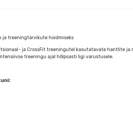
e ja treeningtarvikute hoidmiseks
tsionaal- ja CrossFit treeningutel kasutatavate hantlite ja
ensiivse treeningu ajal hõlpsasti ligi varustusele.
kuni: