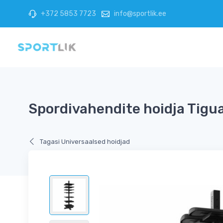
+372 5853 7723
info@sportlik.ee
Spordivahendite hoidja Tigua
Tagasi Universaalsed hoidjad