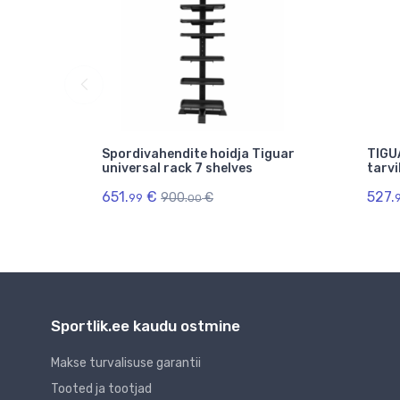
idja
Spordivahendite hoidja Tiguar
TIGU
universal rack 7 shelves
tarvi
651.
€
527.
900.
€
99
00
Sportlik.ee kaudu ostmine
Makse turvalisuse garantii
Tooted ja tootjad