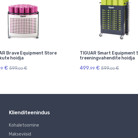
AR Brave Equipment Store
TIGUAR Smart Equipment 
kute hoidja
treeningvahendite hoidja
€
499.
€
599.
€
599.
€
99
99
00
00
Klienditeenindus
Kohaletoomine
Makseviisid