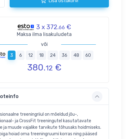
Lisa ostukorvi
3 x 372.
€
66
Maksa ilma lisakuludeta
või
3
6
12
18
24
36
48
60
380.
€
12
oteinfo
sionaalne treeningriiul on mõeldud jõu-,
ionaal- ja CrossFit treeningutel kasutatavate
te ja muude vajalike tarvikute tõhusaks hoidmiseks.
abiga hoiad oma treeningruumi korras ning pääsed