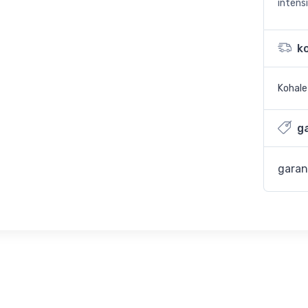
intensi
k
Kohal
ga
garan