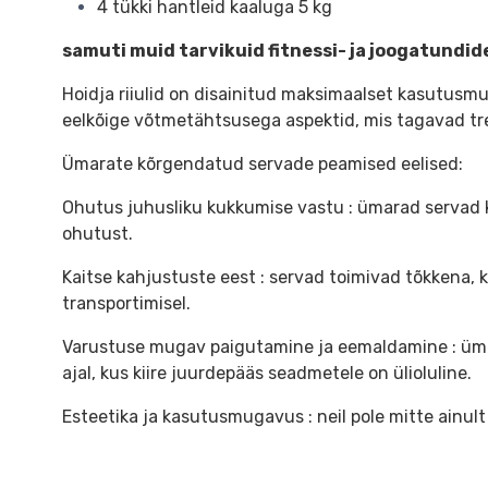
4 tükki hantleid kaaluga 5 kg
samuti muid tarvikuid fitnessi- ja joogatundide
Hoidja riiulid on disainitud maksimaalset kasutusm
eelkõige võtmetähtsusega aspektid, mis tagavad tre
Ümarate kõrgendatud servade peamised eelised:
Ohutus juhusliku kukkumise vastu : ümarad servad ka
ohutust.
Kaitse kahjustuste eest : servad toimivad tõkkena, 
transportimisel.
Varustuse mugav paigutamine ja eemaldamine : ümar
ajal, kus kiire juurdepääs seadmetele on ülioluline.
Esteetika ja kasutusmugavus : neil pole mitte ainul