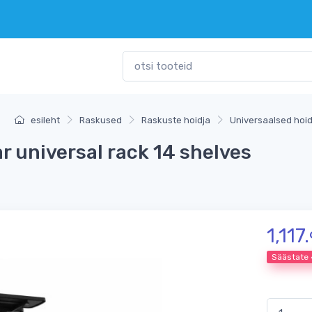
esileht
Raskused
Raskuste hoidja
Universaalsed hoi
r universal rack 14 shelves
1,117.
Säästate