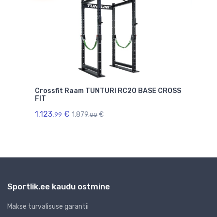
0
Crossfit Raam TUNTURI RC20 BASE CROSS
Jõu
FIT
529.
1,123.
€
1,879.
€
99
00
Sportlik.ee kaudu ostmine
Makse turvalisuse garantii