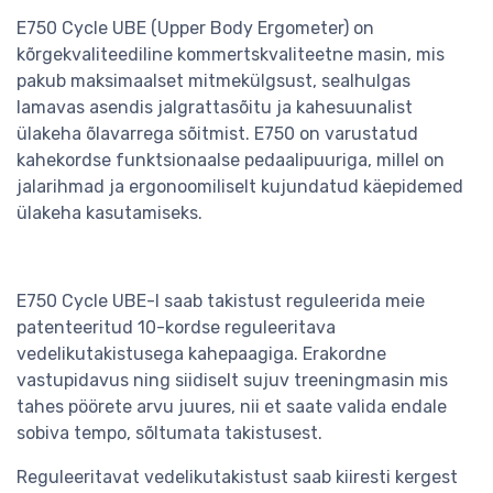
E750 Cycle UBE (Upper Body Ergometer) on
kõrgekvaliteediline kommertskvaliteetne masin, mis
pakub maksimaalset mitmekülgsust, sealhulgas
lamavas asendis jalgrattasõitu ja kahesuunalist
ülakeha õlavarrega sõitmist. E750 on varustatud
kahekordse funktsionaalse pedaalipuuriga, millel on
jalarihmad ja ergonoomiliselt kujundatud käepidemed
ülakeha kasutamiseks.
E750 Cycle UBE-l saab takistust reguleerida meie
patenteeritud 10-kordse reguleeritava
vedelikutakistusega kahepaagiga. Erakordne
vastupidavus ning siidiselt sujuv treeningmasin mis
tahes pöörete arvu juures, nii et saate valida endale
sobiva tempo, sõltumata takistusest.
Reguleeritavat vedelikutakistust saab kiiresti kergest