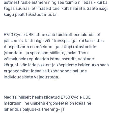
astmest raske astmeni ning see toimib nii edasi- kui ka
tagasisuunas, et lihaseid täielikult haarata. Saate isegi
käigu pealt takistust muuta.
E750 Cycle UBE istme saab täielikult eemaldada, et
pääseda ratastooliga või fitnesspalliga, kui ka seistes.
Alusplatvorm on mõeldud igat tüüpi ratastoolide
(standard- ja spordispetsiifiliste) jaoks. Tänu
võimalusele reguleerida istme asendit, väntade
kõrgust, väntade pikkust ja käepideme kaldenurka saab
ergonoomikat ideaalselt kohandada paljude
individuaalsete vajadustega.
Meditsiiniliselt heaks kiidetud E750 Cycle UBE
meditsiiniline ülakeha ergomeeter on ideaalne
lahendus paljudeks treening- ja