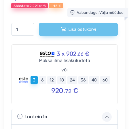
Säästate
2,291.
€
-45 %
01
Vabandage, Välja müüdud
Lisa ostukorvi
3 x 902.
€
66
Maksa ilma lisakuludeta
või
3
6
12
18
24
36
48
60
920.
€
72
tooteinfo