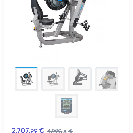
2,707.
€
99
4,999.
€
00