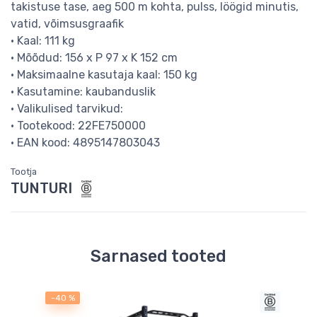
takistuse tase, aeg 500 m kohta, pulss, löögid minutis,
vatid, võimsusgraafik
• Kaal: 111 kg
• Mõõdud: 156 x P 97 x K 152 cm
• Maksimaalne kasutaja kaal: 150 kg
• Kasutamine: kaubanduslik
• Valikulised tarvikud:
• Tootekood: 22FE750000
• EAN kood: 4895147803043
Tootja
TUNTURI
Sarnased tooted
-40 %
-44 
saad