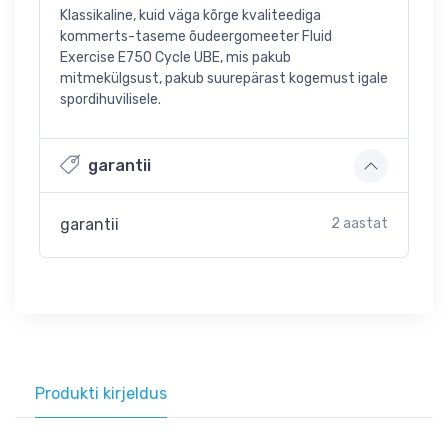
Klassikaline, kuid väga kõrge kvaliteediga
kommerts-taseme õudeergomeeter Fluid
Exercise E750 Cycle UBE, mis pakub
mitmekülgsust, pakub suurepärast kogemust igale
spordihuvilisele.
garantii
garantii
2 aastat
Produkti kirjeldus