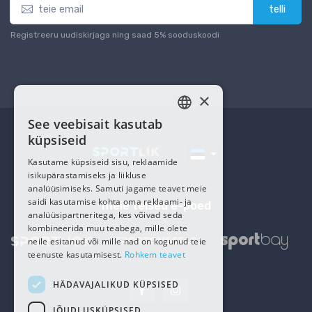
telli
Registreeru uudiskirjaga ning saad 5% sooduskoodi
×
See veebisait kasutab
ESTONIAN
küpsiseid
RUSSIAN
Kasutame küpsiseid sisu, reklaamide
isikupärastamiseks ja liikluse
analüüsimiseks. Samuti jagame teavet meie
saidi kasutamise kohta oma reklaami- ja
meie teised e-poed
analüüsipartneritega, kes võivad seda
kombineerida muu teabega, mille olete
neile esitanud või mille nad on kogunud teie
teenuste kasutamisest.
Rohkem teavet
HÄDAVAJALIKUD KÜPSISED
JÕUDLUSKÜPSISED