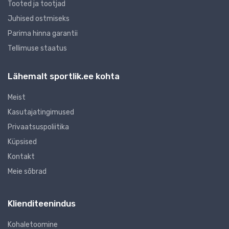
Tooted ja tootjad
Juhised ostmiseks
Parima hinna garantii
Tellimuse staatus
Lähemalt sportlik.ee kohta
Meist
Kasutajatingimused
Privaatsuspoliitika
Küpsised
Kontakt
Meie sõbrad
Klienditeenindus
Kohaletoomine