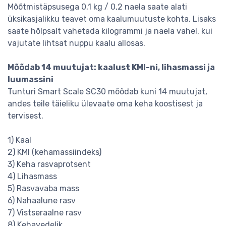
Mõõtmistäpsusega 0,1 kg / 0,2 naela saate alati
üksikasjalikku teavet oma kaalumuutuste kohta. Lisaks
saate hõlpsalt vahetada kilogrammi ja naela vahel, kui
vajutate lihtsat nuppu kaalu allosas.
Mõõdab 14 muutujat: kaalust KMI-ni, lihasmassi ja
luumassini
Tunturi Smart Scale SC30 mõõdab kuni 14 muutujat,
andes teile täieliku ülevaate oma keha koostisest ja
tervisest.
1) Kaal
2) KMI (kehamassiindeks)
3) Keha rasvaprotsent
4) Lihasmass
5) Rasvavaba mass
6) Nahaalune rasv
7) Vistseraalne rasv
8) Kehavedelik