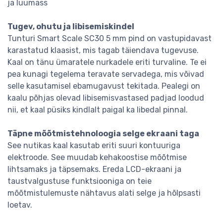
ja luumass
Tugev, ohutu ja libisemiskindel
Tunturi Smart Scale SC30 5 mm pind on vastupidavast
karastatud klaasist, mis tagab täiendava tugevuse.
Kaal on tänu ümaratele nurkadele eriti turvaline. Te ei
pea kunagi tegelema teravate servadega, mis võivad
selle kasutamisel ebamugavust tekitada. Pealegi on
kaalu põhjas olevad libisemisvastased padjad loodud
nii, et kaal püsiks kindlalt paigal ka libedal pinnal.
Täpne mõõtmistehnoloogia selge ekraani taga
See nutikas kaal kasutab eriti suuri kontuuriga
elektroode. See muudab kehakoostise mõõtmise
lihtsamaks ja täpsemaks. Ereda LCD-ekraani ja
taustvalgustuse funktsiooniga on teie
mõõtmistulemuste nähtavus alati selge ja hõlpsasti
loetav.