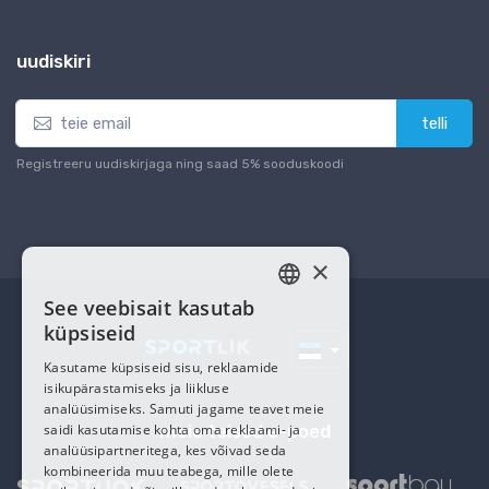
uudiskiri
telli
Registreeru uudiskirjaga ning saad 5% sooduskoodi
×
See veebisait kasutab
ESTONIAN
küpsiseid
RUSSIAN
Kasutame küpsiseid sisu, reklaamide
isikupärastamiseks ja liikluse
analüüsimiseks. Samuti jagame teavet meie
saidi kasutamise kohta oma reklaami- ja
meie teised e-poed
analüüsipartneritega, kes võivad seda
kombineerida muu teabega, mille olete