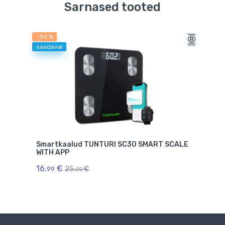
Sarnased tooted
-34 %
saadaval
Smartkaalud TUNTURI SC30 SMART SCALE
Infr
WITH APP
otsa
16.
€
22.
25.
€
99
0
99