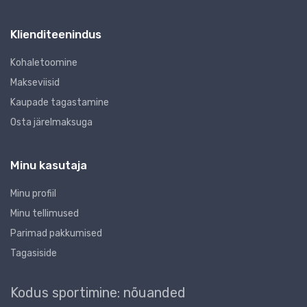
Klienditeenindus
Kohaletoomine
Makseviisid
Kaupade tagastamine
Osta järelmaksuga
Minu kasutaja
Minu profiil
Minu tellimused
Parimad pakkumised
Tagasiside
Kodus sportimine: nõuanded