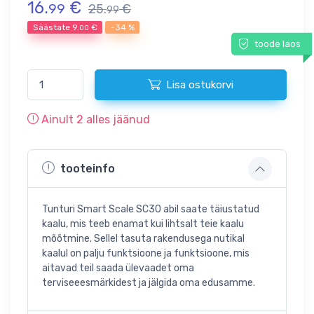
16.
€
99
25.
€
99
Säästate
9.
€
-34 %
00
toode laos
Lisa ostukorvi
Ainult
2
alles jäänud
tooteinfo
Tunturi Smart Scale SC30 abil saate täiustatud
kaalu, mis teeb enamat kui lihtsalt teie kaalu
mõõtmine. Sellel tasuta rakendusega nutikal
kaalul on palju funktsioone ja funktsioone, mis
aitavad teil saada ülevaadet oma
terviseeesmärkidest ja jälgida oma edusamme.