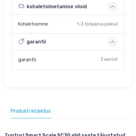
kohaletoimetamise viisid
Kohaletoomine
1-3
tööpäeva jooksul
garantii
garantii
2 aastat
Produkti kirjeldus
Tunturi Smart Scale SC30 abil saate täiustatud