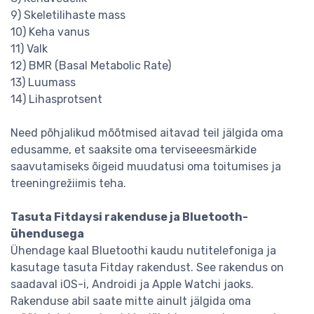
9) Skeletilihaste mass
10) Keha vanus
11) Valk
12) BMR (Basal Metabolic Rate)
13) Luumass
14) Lihasprotsent
Need põhjalikud mõõtmised aitavad teil jälgida oma
edusamme, et saaksite oma terviseeesmärkide
saavutamiseks õigeid muudatusi oma toitumises ja
treeningrežiimis teha.
Tasuta Fitdaysi rakenduse ja Bluetooth-
ühendusega
Ühendage kaal Bluetoothi ​​kaudu nutitelefoniga ja
kasutage tasuta Fitday rakendust. See rakendus on
saadaval iOS-i, Androidi ja Apple Watchi jaoks.
Rakenduse abil saate mitte ainult jälgida oma