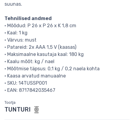
suunas.
Tehnilised andmed
• Mõõdud: P 26 x P 26 x K 1,8 cm
• Kaal: 1 kg
• Värvus: must
• Patareid: 2x AAA 1,5 V (kaasas)
• Maksimaalne kasutaja kaal: 180 kg
• Kaalu mõõt: kg / nael
• Mõõtmise täpsus: 0,1 kg / 0,2 naela kohta
• Kaasa arvatud manuaalne
• SKU: 14TUSSP001
• EAN: 8717842035467
Tootja
TUNTURI