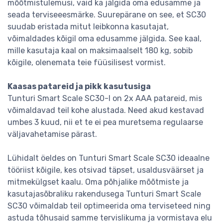
mõõtmistulemusi, vaid ka jälgida oma edusamme ja
seada terviseeesmärke. Suurepärane on see, et SC30
suudab eristada mitut leibkonna kasutajat,
võimaldades kõigil oma edusamme jälgida. See kaal,
mille kasutaja kaal on maksimaalselt 180 kg, sobib
kõigile, olenemata teie füüsilisest vormist.
Kaasas patareid ja pikk kasutusiga
Tunturi Smart Scale SC30-l on 2x AAA patareid, mis
võimaldavad teil kohe alustada. Need akud kestavad
umbes 3 kuud, nii et te ei pea muretsema regulaarse
väljavahetamise pärast.
Lühidalt öeldes on Tunturi Smart Scale SC30 ideaalne
tööriist kõigile, kes otsivad täpset, usaldusväärset ja
mitmekülgset kaalu. Oma põhjalike mõõtmiste ja
kasutajasõbraliku rakendusega Tunturi Smart Scale
SC30 võimaldab teil optimeerida oma terviseteed ning
astuda tõhusaid samme tervislikuma ja vormistava elu