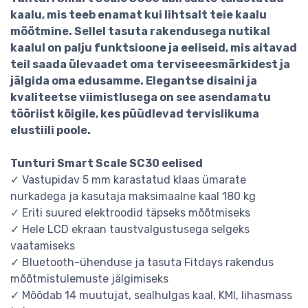
kaalu, mis teeb enamat kui lihtsalt teie kaalu
mõõtmine. Sellel tasuta rakendusega nutikal
kaalul on palju funktsioone ja eeliseid, mis aitavad
teil saada ülevaadet oma terviseeesmärkidest ja
jälgida oma edusamme. Elegantse disaini ja
kvaliteetse viimistlusega on see asendamatu
tööriist kõigile, kes püüdlevad tervislikuma
elustiili poole.
Tunturi Smart Scale SC30 eelised
✓ Vastupidav 5 mm karastatud klaas ümarate
nurkadega ja kasutaja maksimaalne kaal 180 kg
✓ Eriti suured elektroodid täpseks mõõtmiseks
✓ Hele LCD ekraan taustvalgustusega selgeks
vaatamiseks
✓ Bluetooth-ühenduse ja tasuta Fitdays rakendus
mõõtmistulemuste jälgimiseks
✓ Mõõdab 14 muutujat, sealhulgas kaal, KMI, lihasmass