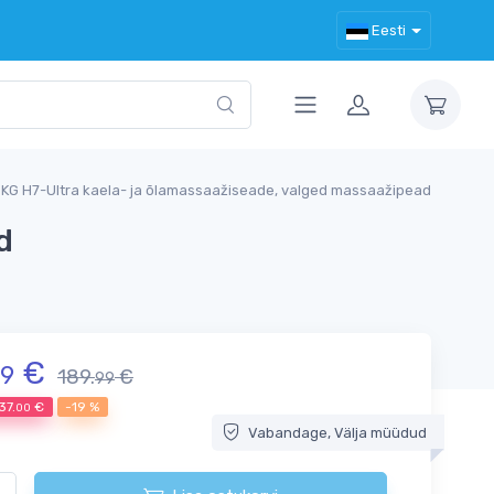
Eesti
KG H7-Ultra kaela- ja õlamassaažiseade, valged massaažipead
d
€
9
189.
€
99
37.
€
-19 %
00
Vabandage, Välja müüdud