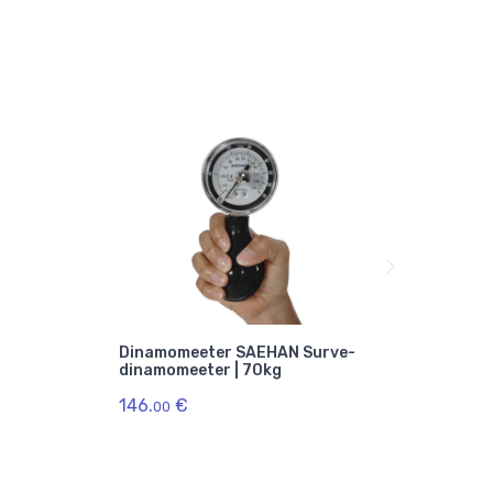
Dinamomeeter SAEHAN Surve-
159.
dinamomeeter | 70kg
9
146.
€
00