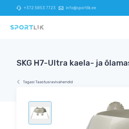
+372 5853 7723
info@sportlik.ee
SKG H7-Ultra kaela- ja õlam
Tagasi Taastusravivahendid