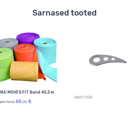
Sarnased tooted
VAD MOVES FIT Band 45,5 m
laost tühi
88.
€
aim hind
00