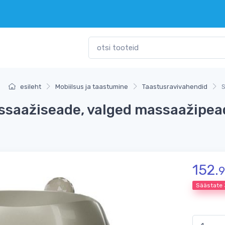
esileht
Mobiilsus ja taastumine
Taastusravivahendid
S
assaažiseade, valged massaažipea
152.
9
Säästate