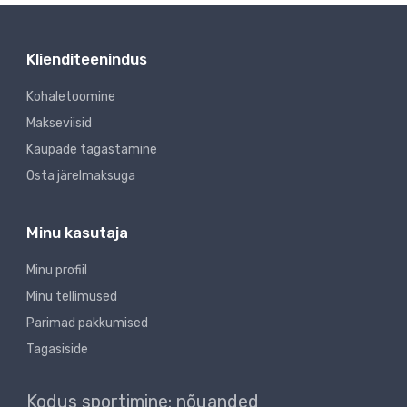
Klienditeenindus
Kohaletoomine
Makseviisid
Kaupade tagastamine
Osta järelmaksuga
Minu kasutaja
Minu profiil
Minu tellimused
Parimad pakkumised
Tagasiside
Kodus sportimine: nõuanded