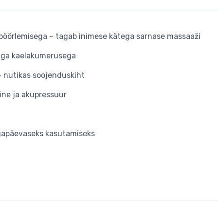
 pöörlemisega – tagab inimese kätega sarnase massaaži
t iga kaelakumerusega
 nutikas soojenduskiht
ine ja akupressuur
 igapäevaseks kasutamiseks