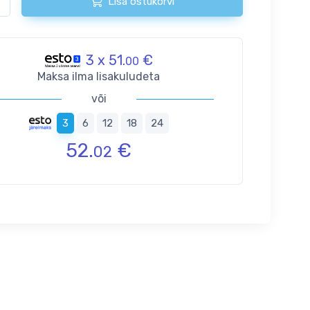
Lisa ostukorvi
3 x 51.
€
00
Maksa ilma lisakuludeta
või
3
6
12
18
24
52.
€
02