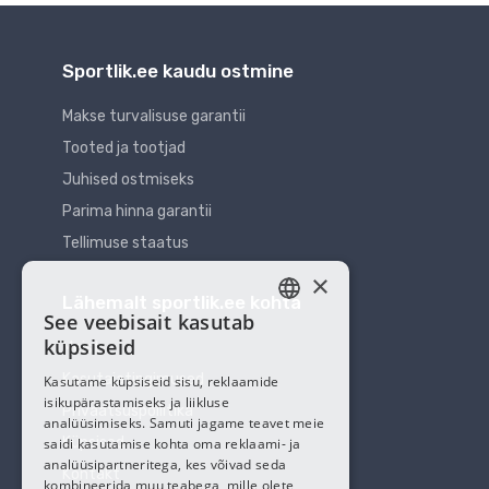
Sportlik.ee kaudu ostmine
Makse turvalisuse garantii
Tooted ja tootjad
Juhised ostmiseks
Parima hinna garantii
Tellimuse staatus
×
Lähemalt sportlik.ee kohta
See veebisait kasutab
ESTONIAN
küpsiseid
Meist
RUSSIAN
Kasutajatingimused
Kasutame küpsiseid sisu, reklaamide
isikupärastamiseks ja liikluse
Privaatsuspoliitika
analüüsimiseks. Samuti jagame teavet meie
Küpsised
saidi kasutamise kohta oma reklaami- ja
analüüsipartneritega, kes võivad seda
Kontakt
kombineerida muu teabega, mille olete