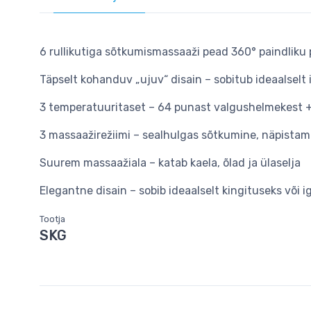
6 rullikutiga sõtkumismassaaži pead 360° paindliku
Täpselt kohanduv „ujuv“ disain – sobitub ideaalsel
3 temperatuuritaset – 64 punast valgushelmekest +
3 massaažirežiimi – sealhulgas sõtkumine, näpistam
Suurem massaažiala – katab kaela, õlad ja ülaselja
Elegantne disain – sobib ideaalselt kingituseks või
Tootja
SKG