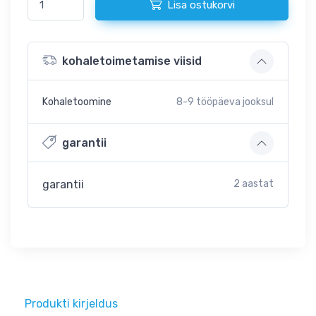
Lisa ostukorvi
kohaletoimetamise viisid
Kohaletoomine
8-9
tööpäeva jooksul
garantii
garantii
2 aastat
Produkti kirjeldus