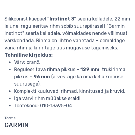
Silikoonist käepael
"Instinct 3"
seeria kelladele. 22 mm
laiune, reguleeritav rihm sobib suurepäraselt "Garmin
Instinct" seeria kelladele, võimaldades nende välimust
värskendada. Rihma on lihtne vahetada – eemaldage
vana rihm ja kinnitage uus mugavuse tagamiseks.
Tehniline kirjeldus:
Värv: oranž.
Reguleeritava rihma pikkus –
129 mm
, trukirihma
pikkus –
96 mm
(arvestage ka oma kella korpuse
suurusega).
Komplekti kuuluvad: rihmad, kinnitused ja kruvid.
Iga värvi rihm müüakse eraldi.
Tootekood: 010-13395-04.
Tootja
GARMIN