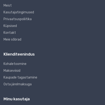
Meist
Kasutajatingimused
Privaatsuspoliitika
Küpsised
Kontakt
Meie sõbrad
Klienditeenindus
Kohaletoomine
Makseviisid
Kaupade tagastamine
Osta järelmaksuga
Minu kasutaja