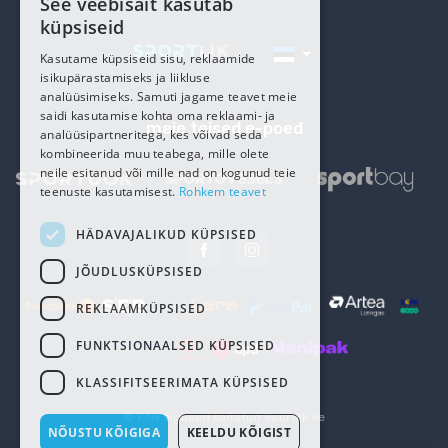
See veebisait kasutab
ESTONIAN
küpsiseid
RUSSIAN
Kasutame küpsiseid sisu, reklaamide
isikupärastamiseks ja liikluse
analüüsimiseks. Samuti jagame teavet meie
saidi kasutamise kohta oma reklaami- ja
meie teised e-poed
analüüsipartneritega, kes võivad seda
kombineerida muu teabega, mille olete
neile esitanud või mille nad on kogunud teie
teenuste kasutamisest.
Rohkem teavet
HÄDAVAJALIKUD KÜPSISED
JÕUDLUSKÜPSISED
REKLAAMKÜPSISED
FUNKTSIONAALSED KÜPSISED
KLASSIFITSEERIMATA KÜPSISED
© Kõik õigused kaitstud
Sportlik.ee
NÕUSTU KÕIGIGA
KEELDU KÕIGIST