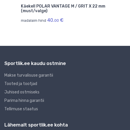
 mm
Käekell POLAR VANTAGE M / GRIT X 22 mm
Sili
(must/valge)
kell
40.
€
40.
madalaim hind
00
0
Sportlik.ee kaudu ostmine
Makse turvalisuse garantii
Tooted ja tootjad
Juhised ostmiseks
Parima hinna garantii
Tellimuse staatus
Lähemalt sportlik.ee kohta