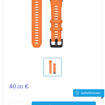
40.
€
00
eeltellimiseks