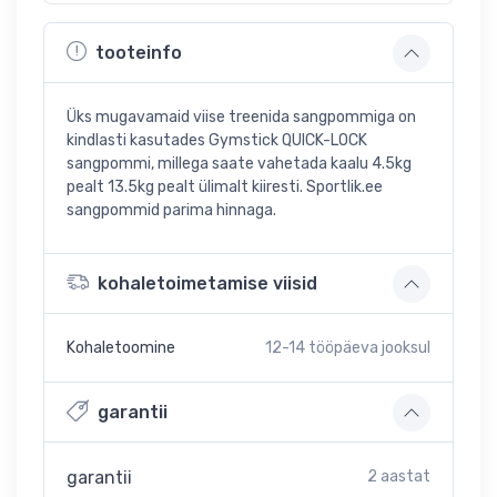
tooteinfo
Üks mugavamaid viise treenida sangpommiga on
kindlasti kasutades Gymstick QUICK-LOCK
sangpommi, millega saate vahetada kaalu 4.5kg
pealt 13.5kg pealt ülimalt kiiresti. Sportlik.ee
sangpommid parima hinnaga.
kohaletoimetamise viisid
Kohaletoomine
12-14
tööpäeva jooksul
garantii
garantii
2 aastat