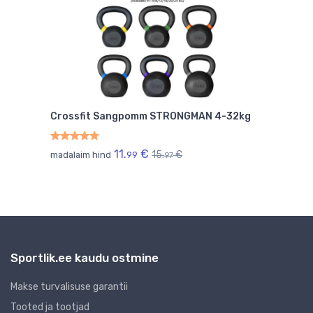
Crossfit Sangpomm STRONGMAN 4-32kg
mada
11.
€
15.
€
madalaim hind
99
97
Sportlik.ee kaudu ostmine
Makse turvalisuse garantii
Tooted ja tootjad