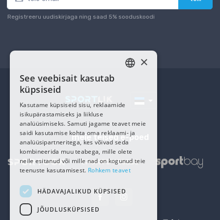
Registreeru uudiskirjaga ning saad 5% sooduskoodi
×
See veebisait kasutab
ESTONIAN
küpsiseid
RUSSIAN
Kasutame küpsiseid sisu, reklaamide
isikupärastamiseks ja liikluse
analüüsimiseks. Samuti jagame teavet meie
saidi kasutamise kohta oma reklaami- ja
meie teised e-poed
analüüsipartneritega, kes võivad seda
kombineerida muu teabega, mille olete
neile esitanud või mille nad on kogunud teie
teenuste kasutamisest.
Rohkem teavet
HÄDAVAJALIKUD KÜPSISED
JÕUDLUSKÜPSISED