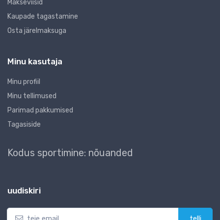
Makseviisid
Kaupade tagastamine
Osta järelmaksuga
Minu kasutaja
Minu profiil
Minu tellimused
Parimad pakkumised
Tagasiside
Kodus sportimine: nõuanded
uudiskiri
telli