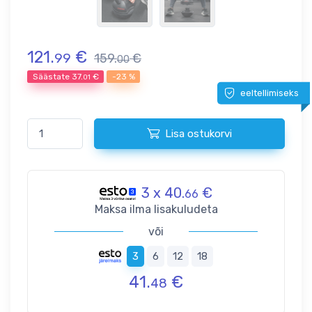
121.
€
99
159.
€
00
Säästate
37.
€
-23 %
01
eeltellimiseks
Lisa ostukorvi
3 x 40.
€
66
Maksa ilma lisakuludeta
või
3
6
12
18
41.
€
48