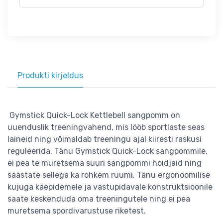
Produkti kirjeldus
Gymstick Quick-Lock Kettlebell sangpomm on
uuenduslik treeningvahend, mis lööb sportlaste seas
laineid ning võimaldab treeningu ajal kiiresti raskusi
reguleerida. Tänu Gymstick Quick-Lock sangpommile,
ei pea te muretsema suuri sangpommi hoidjaid ning
säästate sellega ka rohkem ruumi. Tänu ergonoomilise
kujuga käepidemele ja vastupidavale konstruktsioonile
saate keskenduda oma treeningutele ning ei pea
muretsema spordivarustuse riketest.