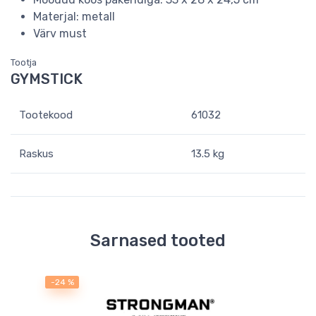
Materjal: metall
Värv must
Tootja
GYMSTICK
Tootekood
61032
Raskus
13.5 kg
Sarnased tooted
-24 %