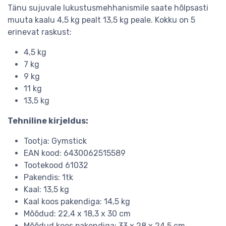
Tänu sujuvale lukustusmehhanismile saate hõlpsasti
muuta kaalu 4,5 kg pealt 13,5 kg peale. Kokku on 5
erinevat raskust:
4,5 kg
7 kg
9 kg
11 kg
13,5 kg
Tehniline kirjeldus:
Tootja: Gymstick
EAN kood: 6430062515589
Tootekood 61032
Pakendis: 1tk
Kaal: 13,5 kg
Kaal koos pakendiga: 14,5 kg
Mõõdud: 22,4 x 18,3 x 30 cm
Mõõdud koos pakendiga: 33 x 28 x 24,5 cm