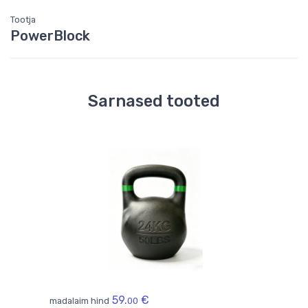
Tootja
PowerBlock
Sarnased tooted
-24 
tud
Cro
59.
€
madalaim hind
00