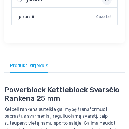
garantii
2 aastat
Produkti kirjeldus
Powerblock Kettleblock Svarsčio
Rankena 25 mm
Ketbell rankena suteikia galimybę transformuoti
paprastus svarmenis į reguliuojamą svarstį, taip
sutaupant vietą namų sporto salėje. Galima naudoti