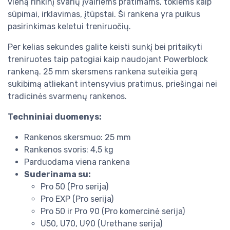
vieną rinkinį svarių įvairiems pratimams, tokiems kaip
sūpimai, irklavimas, įtūpstai. Ši rankena yra puikus
pasirinkimas keletui treniruočių.
Per kelias sekundes galite keisti sunkį bei pritaikyti
treniruotes taip patogiai kaip naudojant Powerblock
rankeną. 25 mm skersmens rankena suteikia gerą
sukibimą atliekant intensyvius pratimus, priešingai nei
tradicinės svarmenų rankenos.
Techniniai duomenys:
Rankenos skersmuo: 25 mm
Rankenos svoris: 4,5 kg
Parduodama viena rankena
Suderinama su:
Pro 50 (Pro serija)
Pro EXP (Pro serija)
Pro 50 ir Pro 90 (Pro komercinė serija)
U50, U70, U90 (Urethane serija)