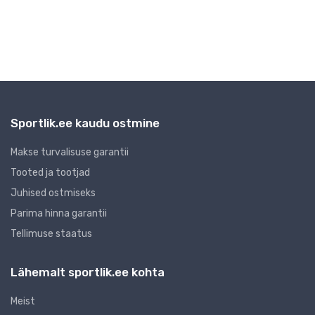
mada
Sportlik.ee kaudu ostmine
Makse turvalisuse garantii
Tooted ja tootjad
Juhised ostmiseks
Parima hinna garantii
Tellimuse staatus
Lähemalt sportlik.ee kohta
Meist