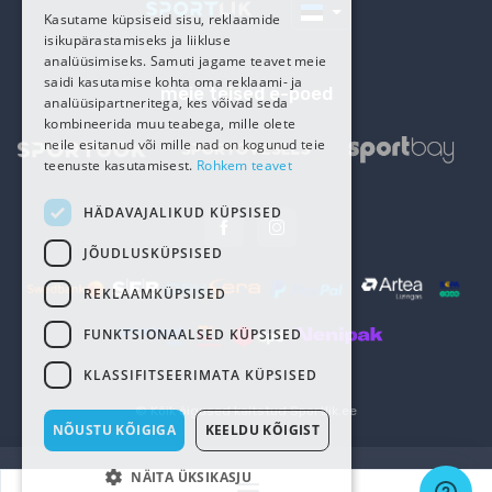
RUSSIAN
Kasutame küpsiseid sisu, reklaamide
isikupärastamiseks ja liikluse
analüüsimiseks. Samuti jagame teavet meie
saidi kasutamise kohta oma reklaami- ja
meie teised e-poed
analüüsipartneritega, kes võivad seda
kombineerida muu teabega, mille olete
neile esitanud või mille nad on kogunud teie
teenuste kasutamisest.
Rohkem teavet
HÄDAVAJALIKUD KÜPSISED
JÕUDLUSKÜPSISED
REKLAAMKÜPSISED
FUNKTSIONAALSED KÜPSISED
KLASSIFITSEERIMATA KÜPSISED
© Kõik õigused kaitstud
Sportlik.ee
NÕUSTU KÕIGIGA
KEELDU KÕIGIST
NÄITA ÜKSIKASJU