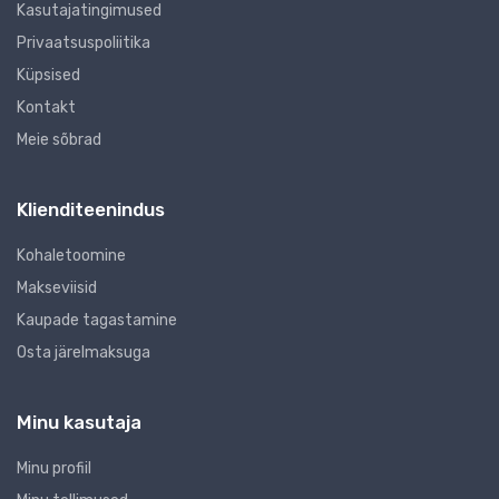
Kasutajatingimused
Privaatsuspoliitika
Küpsised
Kontakt
Meie sõbrad
Klienditeenindus
Kohaletoomine
Makseviisid
Kaupade tagastamine
Osta järelmaksuga
Minu kasutaja
Minu profiil