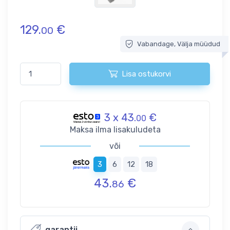
129.
€
00
Vabandage, Välja müüdud
Lisa ostukorvi
3 x 43.
€
00
Maksa ilma lisakuludeta
või
3
6
12
18
43.
€
86
garantii