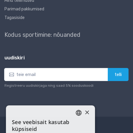
Minu tellimused
Parimad pakkumised
Tagasiside
Kodus sportimine: nõuanded
uudiskiri
telli
Registreeru uudiskirjaga ning saad 5% sooduskoodi
×
See veebisait kasutab
ESTONIAN
küpsiseid