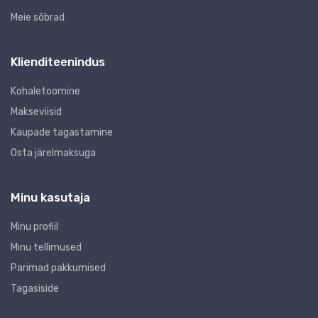
Meie sõbrad
Klienditeenindus
Kohaletoomine
Makseviisid
Kaupade tagastamine
Osta järelmaksuga
Minu kasutaja
Minu profiil
Minu tellimused
Parimad pakkumised
Tagasiside