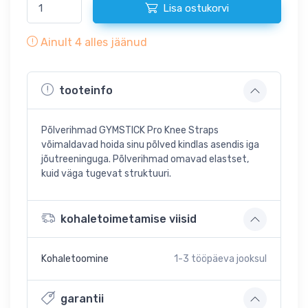
Lisa ostukorvi
Ainult
4
alles jäänud
tooteinfo
Põlverihmad GYMSTICK Pro Knee Straps
võimaldavad hoida sinu põlved kindlas asendis iga
jõutreeninguga. Põlverihmad omavad elastset,
kuid väga tugevat struktuuri.
kohaletoimetamise viisid
Kohaletoomine
1-3
tööpäeva jooksul
garantii