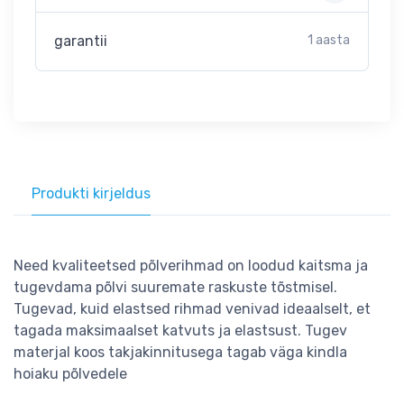
garantii
1 aasta
Produkti kirjeldus
Need kvaliteetsed põlverihmad on loodud kaitsma ja
tugevdama põlvi suuremate raskuste tõstmisel.
Tugevad, kuid elastsed rihmad venivad ideaalselt, et
tagada maksimaalset katvuts ja elastsust. Tugev
materjal koos takjakinnitusega tagab väga kindla
hoiaku põlvedele