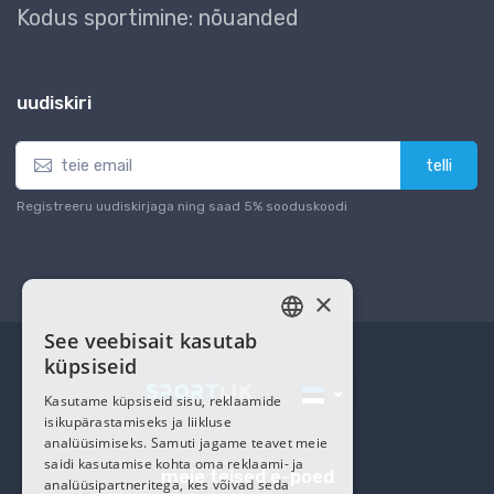
Kodus sportimine: nõuanded
uudiskiri
telli
Registreeru uudiskirjaga ning saad 5% sooduskoodi
×
See veebisait kasutab
ESTONIAN
küpsiseid
RUSSIAN
Kasutame küpsiseid sisu, reklaamide
isikupärastamiseks ja liikluse
analüüsimiseks. Samuti jagame teavet meie
saidi kasutamise kohta oma reklaami- ja
meie teised e-poed
analüüsipartneritega, kes võivad seda