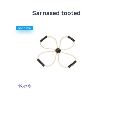
Sarnased tooted
saadaval
saad
Tree
19.
€
Resi
67
19.
9