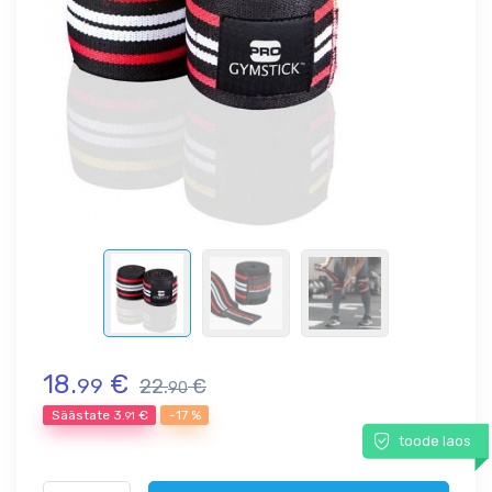
18.
€
99
22.
€
90
Säästate
3.
€
-17 %
91
toode laos