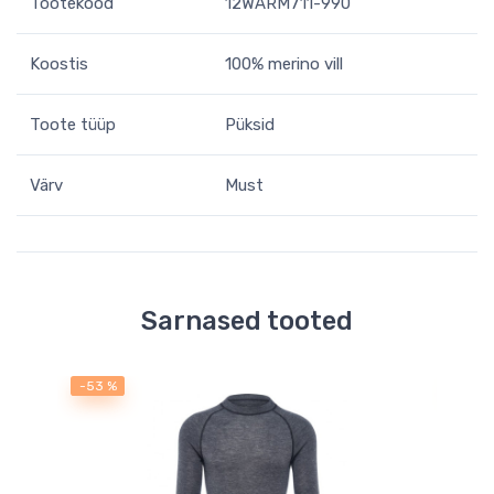
Tootekood
12WARM711-990
Koostis
100% merino vill
Toote tüüp
Püksid
Värv
Must
Sarnased tooted
-53 %
-53 