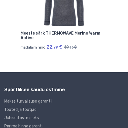
arm
Meeste särk THERMOWAVE Merino Warm
Mee
Active
Acti
22.
€
49.
€
madalaim hind
99
mada
95
Sportlik.ee kaudu ostmine
Makse turvalisuse garantii
Tooted ja tootjad
Juhised ostmiseks
Parima hinna garantii