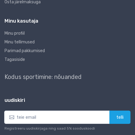
Osta järelmaksuga
Minu kasutaja
Minu profiil
Minu tellimused
Parimad pakkumised
Tagasiside
Kodus sportimine: nõuanded
uudiskiri
telli
Registreeru uudiskirjaga ning saad 5% sooduskoodi