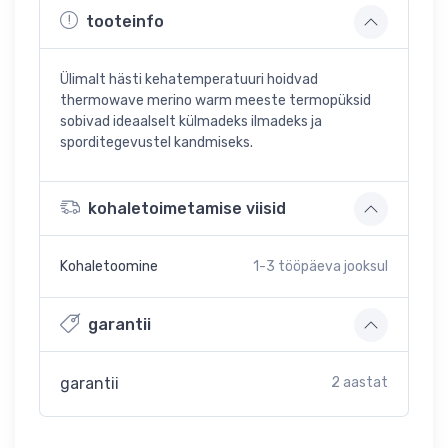
tooteinfo
Ülimalt hästi kehatemperatuuri hoidvad
thermowave merino warm meeste termopüksid
sobivad ideaalselt külmadeks ilmadeks ja
sporditegevustel kandmiseks.
kohaletoimetamise viisid
Kohaletoomine
1-3
tööpäeva jooksul
garantii
garantii
2 aastat