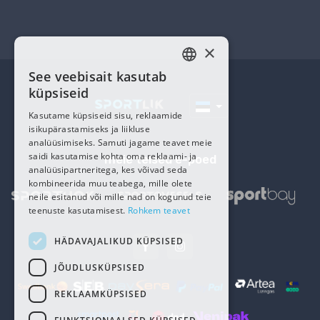
×
See veebisait kasutab
ESTONIAN
küpsiseid
RUSSIAN
Kasutame küpsiseid sisu, reklaamide
isikupärastamiseks ja liikluse
analüüsimiseks. Samuti jagame teavet meie
saidi kasutamise kohta oma reklaami- ja
meie teised e-poed
analüüsipartneritega, kes võivad seda
kombineerida muu teabega, mille olete
neile esitanud või mille nad on kogunud teie
teenuste kasutamisest.
Rohkem teavet
HÄDAVAJALIKUD KÜPSISED
JÕUDLUSKÜPSISED
REKLAAMKÜPSISED