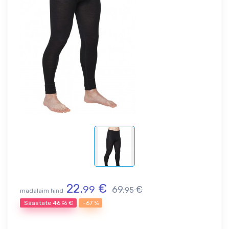
22.
€
99
69.
€
95
madalaim hind
Säästate
46.
€
-67 %
96