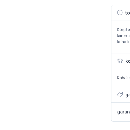
to
Kõrgte
kiiremi
kehate
k
Kohal
ga
garan