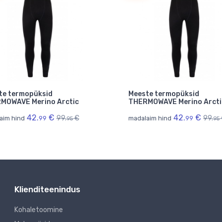
te termopüksid
Meeste termopüksid
MOWAVE Merino Arctic
THERMOWAVE Merino Arcti
42.
€
42.
€
99.
€
99.
aim hind
99
madalaim hind
99
95
95
Klienditeenindus
Kohaletoomine