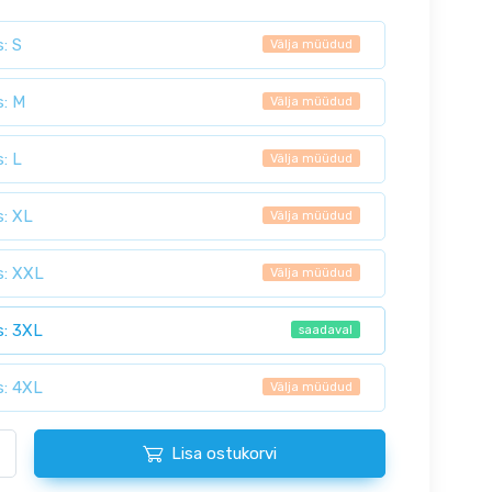
: S
Välja müüdud
s: M
Välja müüdud
: L
Välja müüdud
s: XL
Välja müüdud
s: XXL
Välja müüdud
s: 3XL
saadaval
s: 4XL
Välja müüdud
Lisa ostukorvi