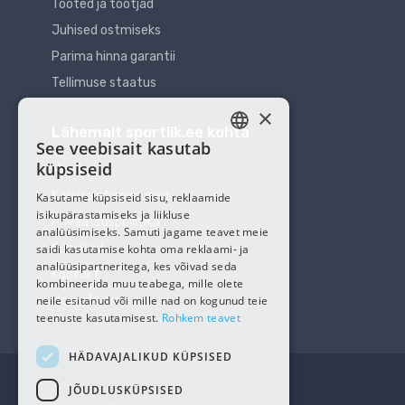
Tooted ja tootjad
Juhised ostmiseks
Parima hinna garantii
Tellimuse staatus
×
Lähemalt sportlik.ee kohta
See veebisait kasutab
ESTONIAN
küpsiseid
Meist
RUSSIAN
Kasutajatingimused
Kasutame küpsiseid sisu, reklaamide
isikupärastamiseks ja liikluse
Privaatsuspoliitika
analüüsimiseks. Samuti jagame teavet meie
Küpsised
saidi kasutamise kohta oma reklaami- ja
analüüsipartneritega, kes võivad seda
Kontakt
kombineerida muu teabega, mille olete
neile esitanud või mille nad on kogunud teie
Meie sõbrad
teenuste kasutamisest.
Rohkem teavet
HÄDAVAJALIKUD KÜPSISED
JÕUDLUSKÜPSISED