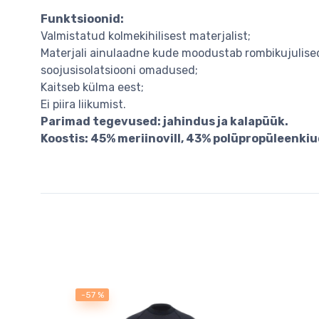
Funktsioonid:
Valmistatud kolmekihilisest materjalist;
Materjali ainulaadne kude moodustab rombikujulise
soojusisolatsiooni omadused;
Kaitseb külma eest;
Ei piira liikumist.
Parimad tegevused: jahindus ja kalapüük.
Koostis: 45% meriinovill, 43% polüpropüleenkiu
-57 %