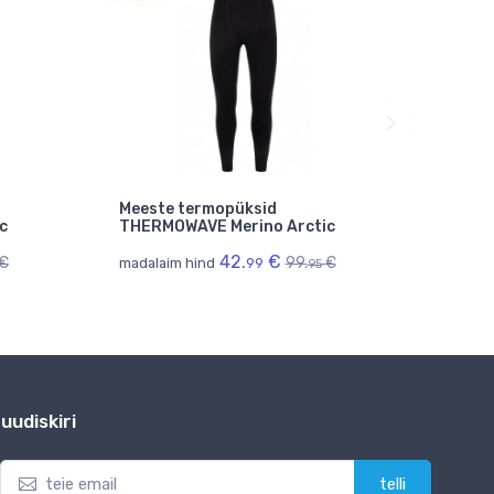
Meeste termopüksid
Meest
c
THERMOWAVE Merino Arctic
THERM
42.
€
€
99.
€
madalaim hind
99
madala
95
uudiskiri
telli