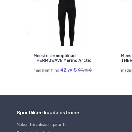
Meeste termopüksid
Mees
ic
THERMOWAVE Merino Arctic
THER
42.
€
€
99.
€
madalaim hind
99
madal
5
95
Sportlik.ee kaudu ostmine
Makse turvalisuse garantii