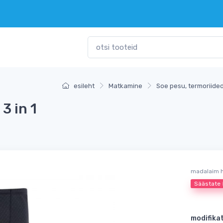
esileht
Matkamine
Soe pesu, termoriide
 in 1
madalaim 
Säästate
modifika