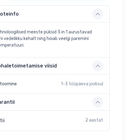
oteinfo
hnoloogilised meeste püksid 3 in 1 aurustavad
ni vedelikku kehalt ning hoiab veelgi paremini
mperatuuri.
ohaletoimetamise viisid
etoomine
1-3
tööpäeva jooksul
rantii
tii
2 aastat