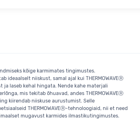
ndmiseks kõige karmimates tingimustes.
tab ideaalselt niiskust, samal ajal kui THERMOWAVEⓇ
st ja laseb kehal hingata. Nende kahe materjali
terlõnga, mis tekitab õhuavad, andes THERMOWAVEⓇ
ng kiirendab niiskuse aurustumist. Selle
spetsiaalseid THERMOWAVEⓇ-tehnoloogiaid, nii et need
ksimaalset mugavust karmides ilmastikutingimustes.