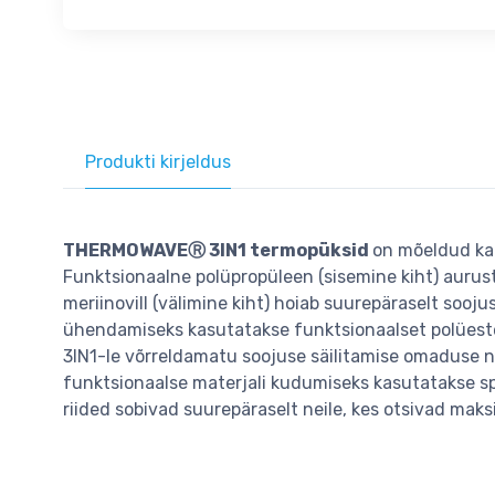
Produkti kirjeldus
THERMOWAVEⓇ 3IN1 termopüksid
on mõeldud ka
Funktsionaalne polüpropüleen (sisemine kiht) aurus
meriinovill (välimine kiht) hoiab suurepäraselt sooju
ühendamiseks kasutatakse funktsionaalset polües
3IN1-le võrreldamatu soojuse säilitamise omaduse ni
funktsionaalse materjali kudumiseks kasutatakse 
riided sobivad suurepäraselt neile, kes otsivad ma