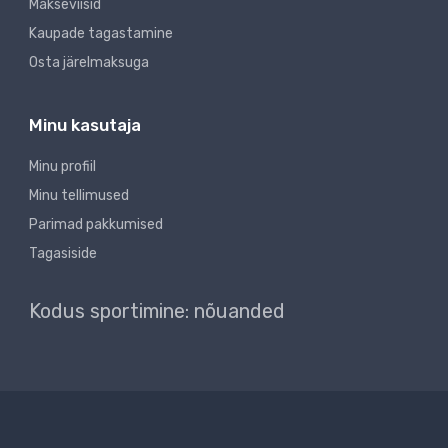
Makseviisid
Kaupade tagastamine
Osta järelmaksuga
Minu kasutaja
Minu profiil
Minu tellimused
Parimad pakkumised
Tagasiside
Kodus sportimine: nõuanded