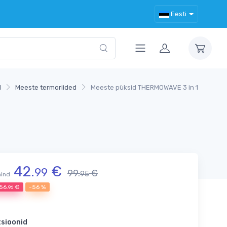
Eesti
d
Meeste termoriided
Meeste püksid THERMOWAVE 3 in 1
42.
€
99
99.
€
95
hind
56.
€
-56 %
96
tsioonid