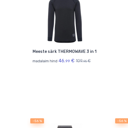
Meeste särk THERMOWAVE 3 in 1
46.
€
109.
€
madalaim hind
99
95
-56 %
-56 %