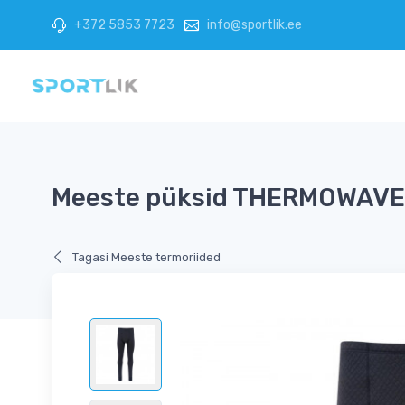
+372 5853 7723
info@sportlik.ee
Meeste püksid THERMOWAVE 3
Tagasi Meeste termoriided