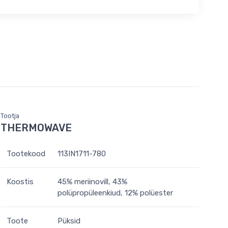
Tootja
THERMOWAVE
Tootekood
113IN1711-780
Koostis
45% meriinovill, 43%
polüpropüleenkiud, 12% polüester
Toote
Püksid