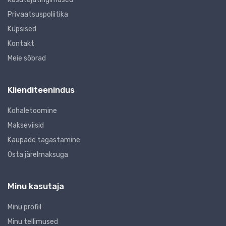
Privaatsuspoliitika
Küpsised
Kontakt
Meie sõbrad
Klienditeenindus
Kohaletoomine
Makseviisid
Kaupade tagastamine
Osta järelmaksuga
Minu kasutaja
Minu profiil
Minu tellimused