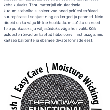
keha kuivaks. Tänu materjali ainulaadsele
kudumistehnikale isoleerivad need polüesterrõivad
suurepäraselt soojust ning on kerged ja pehmed. Neid
riideid on ka väga lihtne hooldada, mistõttu on need
teie puhkuseks ja väljasõiduks väga hea valik. Kõik
polüesterrõivad on kaetud hõbeioonviimistlusega, mis
kaitseb bakterite ja ebameeldivate lõhnade eest.