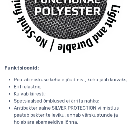
Funktsioonid:
Peatab niiskuse kehale jõudmist, keha jääb kuivaks;
Eriti elastne;
Kuivab kiiresti;
Spetsiaalsed õmblused ei ärrita nahka;
Antibakteriaalne SILVER PROTECTION viimistlus
peatab bakterite leviku, annab värskustunde ja
hoiab ära ebameeldiva lõhna.