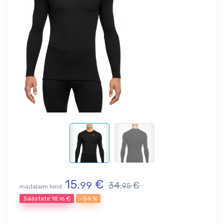
15.
€
99
34.
€
95
madalaim hind
Säästate
18.
€
-54 %
96