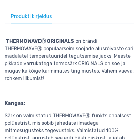
Produkti kirjeldus
THERMOWAVEⓇ ORIGINALS
on brändi
THERMOWAVEⓇ populaarseim soojade alusrõivaste sari
madalatel temperatuuridel tegutsemise jaoks. Meeste
pikkade varrukatega termosärk ORIGINALS on soe ja
mugav ka kõige karmimates tingimustes. Vähem vaeva,
rohkem liikumist!
Kangas:
Särk on valmistatud THERMOWAVEⓇ funktsionaalsest
polüestrist, mis sobib jahedate ilmadega
mitmesugusteks tegevusteks. Valmistatud 100%
polüestrist, aurustab see eriti hästi niiskust ja jätab