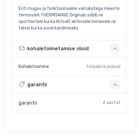
Eriti mugav ja funktsionaalne varrukatega meeste
termosärk THERMOWAVE Originals sobib nii
sportlastele kui ka lihtsalt aktiivsele inimesele nii
talvel kui ka suvel kandmiseks.
kohaletoimetamise viisid
Kohaletoomine
tööpäeva jooksul
garantii
garantii
2 aastat