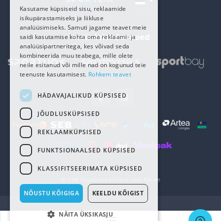
RUSSIAN
Kasutame küpsiseid sisu, reklaamide
isikupärastamiseks ja liikluse
analüüsimiseks. Samuti jagame teavet meie
meie teised e-poed
saidi kasutamise kohta oma reklaami- ja
analüüsipartneritega, kes võivad seda
kombineerida muu teabega, mille olete
neile esitanud või mille nad on kogunud teie
teenuste kasutamisest.
Rohkem teavet
HÄDAVAJALIKUD KÜPSISED
JÕUDLUSKÜPSISED
REKLAAMKÜPSISED
FUNKTSIONAALSED KÜPSISED
KLASSIFITSEERIMATA KÜPSISED
© Kõik õigused kaitstud
Sportlik.ee
NÕUSTU KÕIGIGA
KEELDU KÕIGIST
NÄITA ÜKSIKASJU