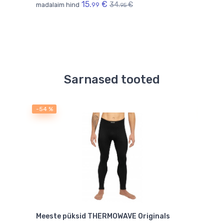
15.
€
34.
€
madalaim hind
99
95
Sarnased tooted
-54 %
-54 
Meeste püksid THERMOWAVE Originals
Mees