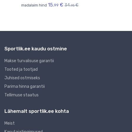
15.
€
34.
€
madalaim hind
99
mada
95
Sportlik.ee kaudu ostmine
Makse turvalisuse garantii
Tooted ja tootjad
Juhised ostmiseks
Parima hinna garantii
Tellimuse staatus
Lähemalt sportlik.ee kohta
Meist
Kasutajatingimused