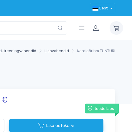
Eesti
d, treeningvahendid
Lisavahendid
Kardiöörihm TUNTURI
€
toode laos
Lisa ostukorvi