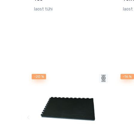
laost tühi
laost 
-20 %
-16 %