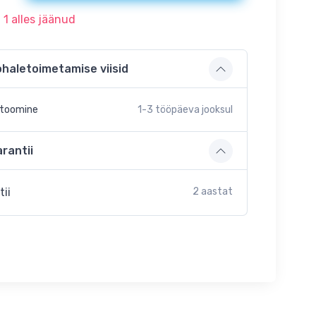
t
1
alles jäänud
ohaletoimetamise viisid
etoomine
1-3
tööpäeva jooksul
rantii
tii
2 aastat