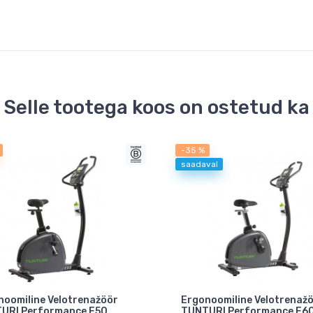
Selle tootega koos on ostetud ka
-35 %
saadaval
noomiline Velotrenažöör
Ergonoomiline Velotrenaž
URI Performance E50
TUNTURI Performance E6