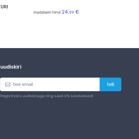
TURI
24.
€
madalaim hind
99
madala
uudiskiri
telli
Registreeru uudiskirjaga ning saad 5% sooduskoodi