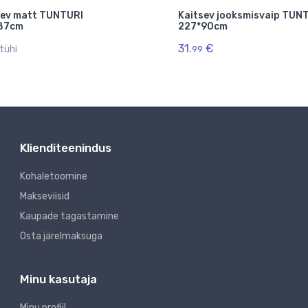
sev matt TUNTURI
Kaitsev jooksmisvaip TUN
87cm
227*90cm
31.
€
tühi
99
Klienditeenindus
Kohaletoomine
Makseviisid
Kaupade tagastamine
Osta järelmaksuga
Minu kasutaja
Minu profiil