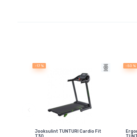
-17 %
-50 %
Jooksulint TUNTURI Cardio Fit
Ergo
T30
TUNT