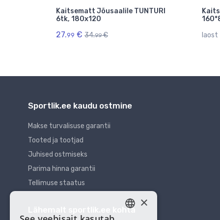
Kaitsematt Jõusaalile TUNTURI
Kait
6tk, 180x120
160*
27.
€
34.
€
laost 
99
99
Sportlik.ee kaudu ostmine
Makse turvalisuse garantii
Tooted ja tootjad
Juhised ostmiseks
Parima hinna garantii
Tellimuse staatus
×
Lähemalt sportlik.ee kohta
See veebisait kasutab