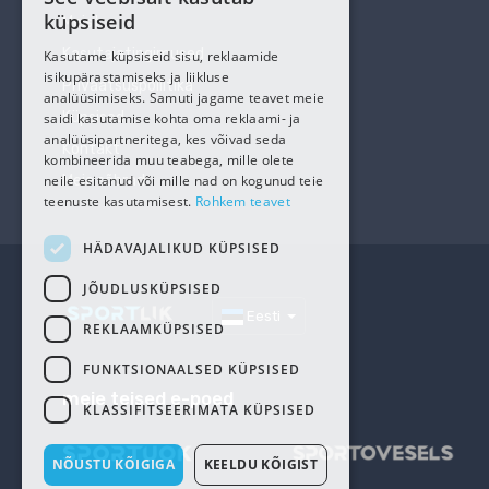
ESTONIAN
küpsiseid
Meist
RUSSIAN
Kasutajatingimused
Kasutame küpsiseid sisu, reklaamide
isikupärastamiseks ja liikluse
Privaatsuspoliitika
analüüsimiseks. Samuti jagame teavet meie
Küpsised
saidi kasutamise kohta oma reklaami- ja
analüüsipartneritega, kes võivad seda
Kontakt
kombineerida muu teabega, mille olete
neile esitanud või mille nad on kogunud teie
Meie sõbrad
teenuste kasutamisest.
Rohkem teavet
HÄDAVAJALIKUD KÜPSISED
JÕUDLUSKÜPSISED
Eesti
REKLAAMKÜPSISED
FUNKTSIONAALSED KÜPSISED
meie teised e-poed
KLASSIFITSEERIMATA KÜPSISED
NÕUSTU KÕIGIGA
KEELDU KÕIGIST