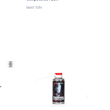
laost tühi
laost t