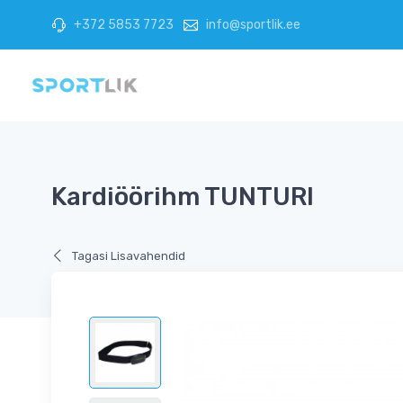
+372 5853 7723
info@sportlik.ee
Kardiöörihm TUNTURI
Tagasi Lisavahendid