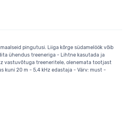
imaalseid pingutusi. Liiga kõrge südamelöök võib
dita ühendus treeneriga - Lihtne kasutada ja
kHz vastuvõtuga treeneritele, olenemata tootjast
lus kuni 20 m - 5,4 kHz edastaja - Värv: must -