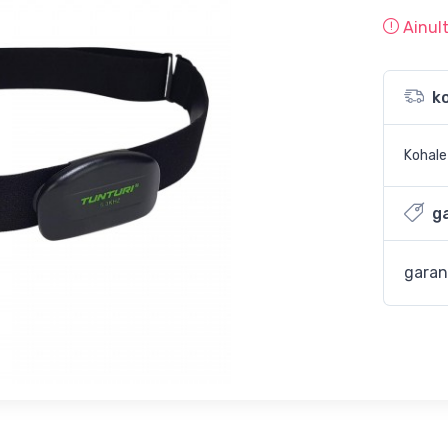
Ainul
k
Kohal
ga
garan