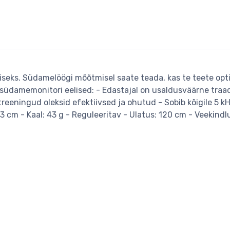
iseks. Südamelöögi mõõtmisel saate teada, kas te teete opt
" südamemonitori eelised: - Edastajal on usaldusväärne traa
 treeningud oleksid efektiivsed ja ohutud - Sobib kõigile 5 
x 3 cm - Kaal: 43 g - Reguleeritav - Ulatus: 120 cm - Veekind