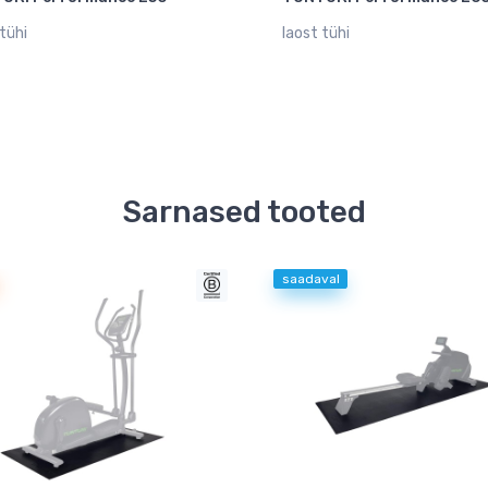
tühi
laost tühi
Sarnased tooted
saadaval