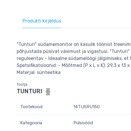
Produkti kirjeldus
"Tunturi" südamemonitor on kasulik tööriist treenim
põhjustada püsivat väsimust ja vigastusi. "Tunturi
reguleeritav - Ideaalne südamelöögi jälgimiseks, et
Spetsifikatsioonid: - Mõõtmed (P x L x K): 29,3 x 13 
Materjal: sünteetika
Tootja
TUNTURI
Tootekood
14TUSRU150
Kategooria
Pulsivööd