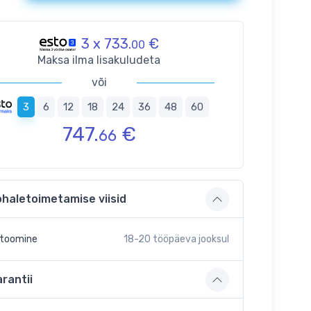
3 x 733.
€
00
Maksa ilma lisakuludeta
või
3
6
12
18
24
36
48
60
747.
€
66
ohaletoimetamise viisid
etoomine
18-20
tööpäeva jooksul
rantii