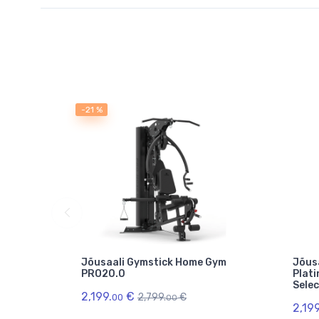
-21 %
Jõusaali Gymstick Home Gym
Jõus
 V-
PRO20.0
Plat
Selec
2,199.
€
2,799.
€
00
00
2,199