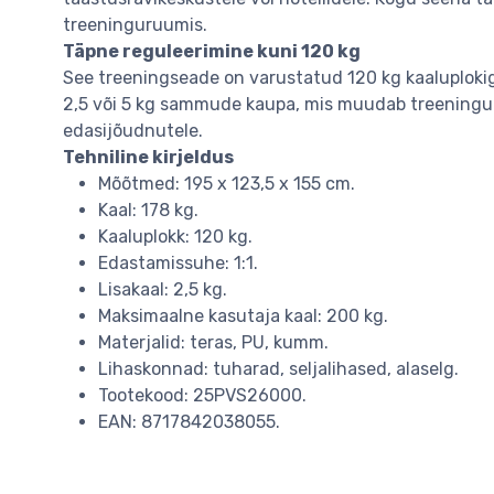
treeninguruumis.
Täpne reguleerimine kuni 120 kg
See treeningseade on varustatud 120 kg kaaluplokig
2,5 või 5 kg sammude kaupa, mis muudab treeningu v
edasijõudnutele.
Tehniline kirjeldus
Mõõtmed: 195 x 123,5 x 155 cm.
Kaal: 178 kg.
Kaaluplokk: 120 kg.
Edastamissuhe: 1:1.
Lisakaal: 2,5 kg.
Maksimaalne kasutaja kaal: 200 kg.
Materjalid: teras, PU, kumm.
Lihaskonnad: tuharad, seljalihased, alaselg.
Tootekood: 25PVS26000.
EAN: 8717842038055.