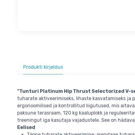
Produkti kirjeldus
"Tunturi Platinum Hip Thrust Selectorized V-se
tuharate aktiveerimiseks, lihaste kasvatamiseks ja 
ergonoomilised ja kontrollitud liigutused, mis ait
paksune terasraam, 120 kg kaaluplokk ja reguleerit
treeningut iga kasutaja vajadustele. See on hädavaj
Eelised
Täpne tuharate aktiveerimine: arendage tuhara