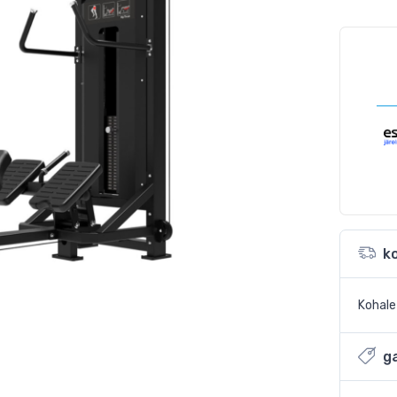
k
Kohal
ga