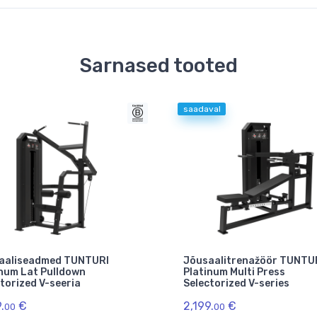
Sarnased tooted
saadaval
aaliseadmed TUNTURI
Jõusaalitrenažöör TUNTU
inum Lat Pulldown
Platinum Multi Press
torized V-seeria
Selectorized V-series
.
€
2,199.
€
00
00