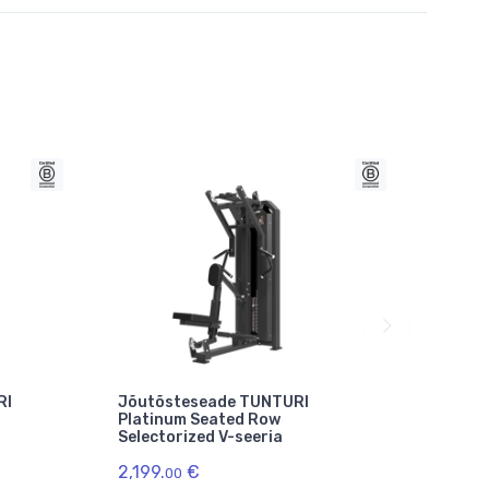
RI
Jõutõsteseade TUNTURI
Võims
Platinum Seated Row
Platin
Selectorized V-seeria
seeria
2,199.
€
2,199.
00