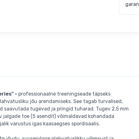
garan
ries" -
professionaalne treeningseade täpseks
plahvatusliku jõu arendamiseks. See tagab turvalised,
avad saavutada tugevad ja pringid tuharad. Tugev 2,5 mm
av jalgade toe (5 asendit) võimaldavad kohandada
alik varustus igas kaasaegses spordisaalis.
te jõudu, suurendage plahvatuslikku võimsust ja