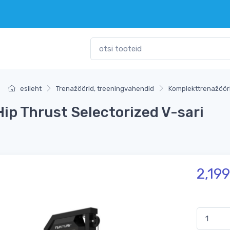
esileht
Trenažöörid, treeningvahendid
Komplekttrenažöör
ip Thrust Selectorized V-sari
2,199