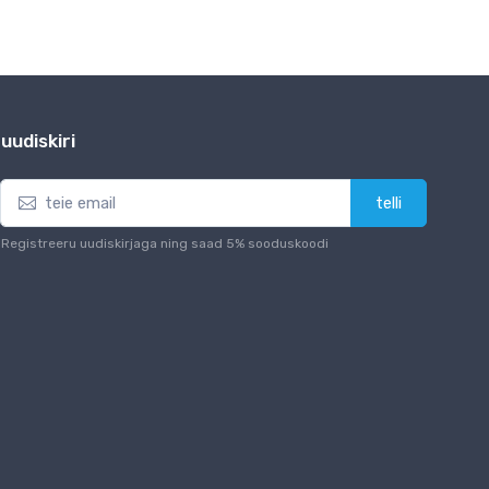
uudiskiri
telli
Registreeru uudiskirjaga ning saad 5% sooduskoodi