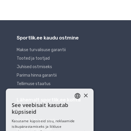
Sportlik.ee kaudu ostmine
Makse turvalisuse garantii
Tooted ja tootjad
Juhised ostmiseks
Parima hinna garantii
Tellimuse staatus
×
Lähemalt sportlik.ee kohta
See veebisait kasutab
ESTONIAN
küpsiseid
Meist
RUSSIAN
Kasutajatingimused
Kasutame küpsiseid sisu, reklaamide
isikupärastamiseks ja liikluse
Privaatsuspoliitika