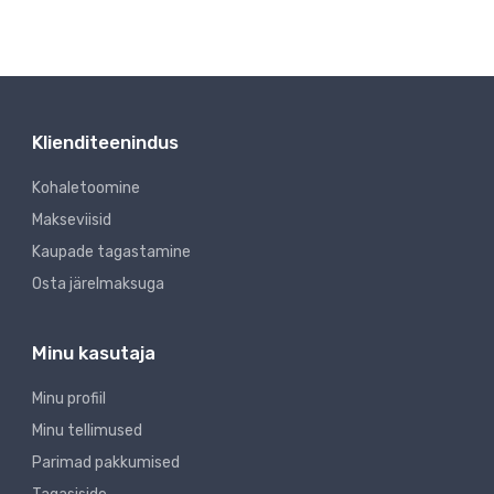
Klienditeenindus
Kohaletoomine
Makseviisid
Kaupade tagastamine
Osta järelmaksuga
Minu kasutaja
Minu profiil
Minu tellimused
Parimad pakkumised