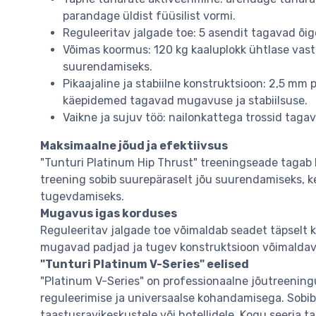
parandage üldist füüsilist vormi.
Reguleeritav jalgade toe: 5 asendit tagavad õig
Võimas koormus: 120 kg kaaluplokk ühtlase vas
suurendamiseks.
Pikaajaline ja stabiilne konstruktsioon: 2,5 mm
käepidemed tagavad mugavuse ja stabiilsuse.
Vaikne ja sujuv töö: nailonkattega trossid tagav
Maksimaalne jõud ja efektiivsus
"Tunturi Platinum Hip Thrust" treeningseade tagab lo
treening sobib suurepäraselt jõu suurendamiseks, k
tugevdamiseks.
Mugavus igas korduses
Reguleeritav jalgade toe võimaldab seadet täpselt k
mugavad padjad ja tugev konstruktsioon võimaldava
"Tunturi Platinum V-Series" eelised
"Platinum V-Series" on professionaalne jõutreening
reguleerimise ja universaalse kohandamisega. Sobib 
taastusravikeskustele või hotellidele. Kogu seeria ta