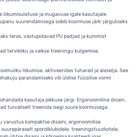
e liikumisulatuse ja mugavuse igale kasutajale.
tupanu suurendamisega sobib koormuse järk-järguliseks
 paks teras, vastupidavad PU padjad ja kummist
ad tervikliku ja vaikse treeningu kulgemise.
omuliku liikumise, aktiveerides tuharad ja alaselja. See
ehakuju parandamiseks või üldise füüsilise vormi
ohandada kasutaja pikkuse järgi. Ergonoomiline disain,
d turvaliselt treenida isegi suure koormusega.
u varustus kompaktse disaini, ergonoomilise
suurepäraselt spordiklubidele, treeningstuudiotele,
gab ühtse disaini ja kõrgeima kvaliteedi igas