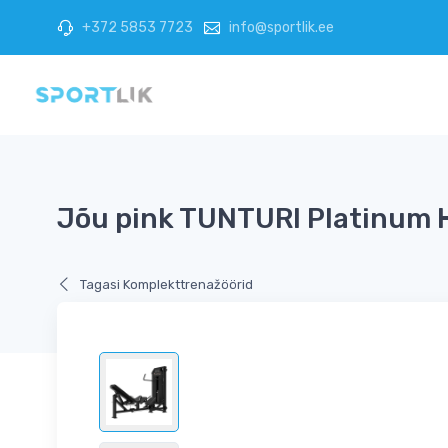
+372 5853 7723
info@sportlik.ee
Jõu pink TUNTURI Platinum H
Tagasi Komplekttrenažöörid