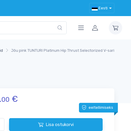
Eesti
id
Jõu pink TUNTURI Platinum Hip Thrust Selectorized V-sari
.
€
00
eeltellimiseks
Lisa ostukorvi