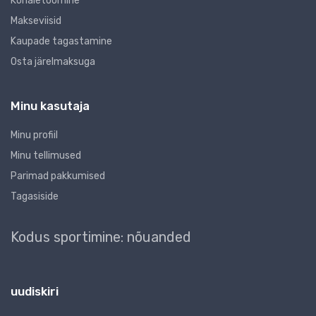
Kohaletoomine
Makseviisid
Kaupade tagastamine
Osta järelmaksuga
Minu kasutaja
Minu profiil
Minu tellimused
Parimad pakkumised
Tagasiside
Kodus sportimine: nõuanded
uudiskiri