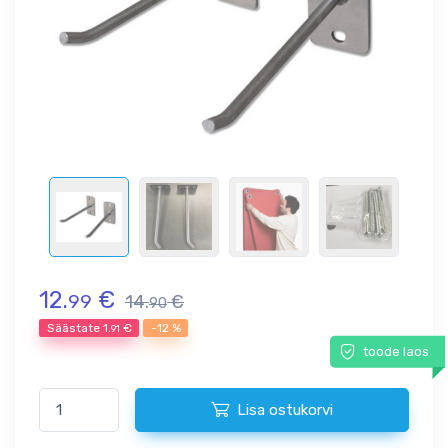
12.
€
99
14.
€
90
Säästate
1.
€
-12 %
91
toode laos
Lisa ostukorvi