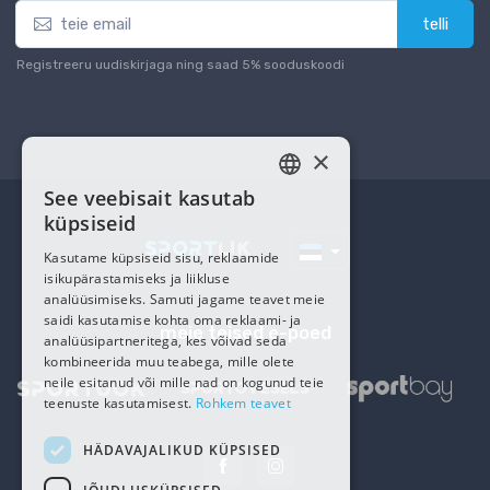
telli
Registreeru uudiskirjaga ning saad 5% sooduskoodi
×
See veebisait kasutab
ESTONIAN
küpsiseid
RUSSIAN
Kasutame küpsiseid sisu, reklaamide
isikupärastamiseks ja liikluse
analüüsimiseks. Samuti jagame teavet meie
saidi kasutamise kohta oma reklaami- ja
meie teised e-poed
analüüsipartneritega, kes võivad seda
kombineerida muu teabega, mille olete
neile esitanud või mille nad on kogunud teie
teenuste kasutamisest.
Rohkem teavet
HÄDAVAJALIKUD KÜPSISED