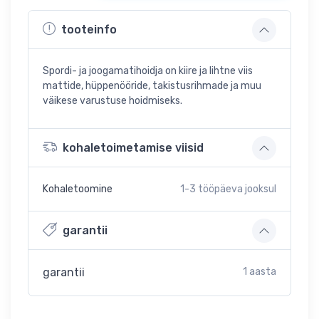
tooteinfo
Spordi- ja joogamatihoidja on kiire ja lihtne viis
mattide, hüppenööride, takistusrihmade ja muu
väikese varustuse hoidmiseks.
kohaletoimetamise viisid
Kohaletoomine
1-3
tööpäeva jooksul
garantii
garantii
1 aasta