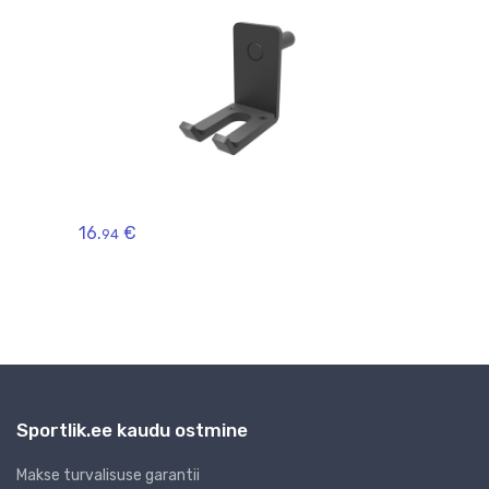
saad
ll
Joog
16.
€
Han
94
24.
9
Sportlik.ee kaudu ostmine
Makse turvalisuse garantii