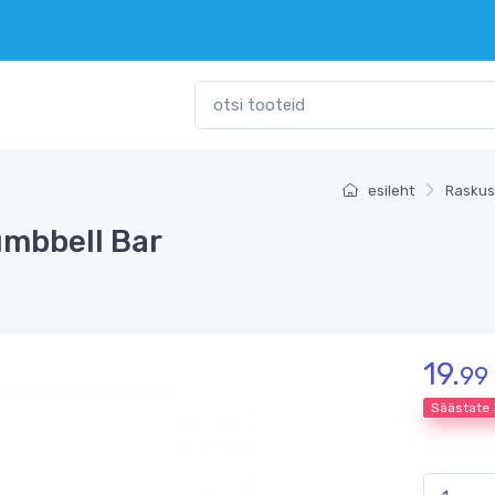
esileht
Rasku
mbbell Bar
19.
99
Säästate