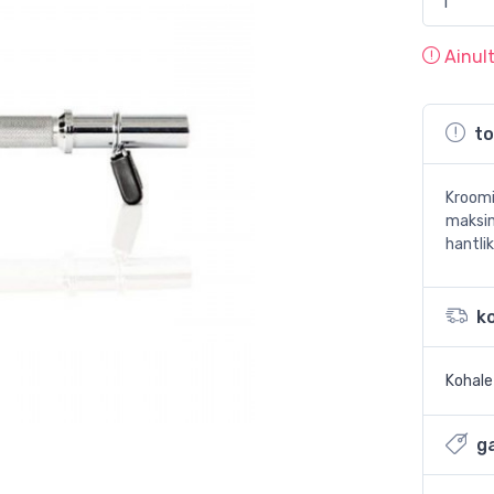
Ainul
to
Kroomi
maksim
hantlik
k
Kohal
ga