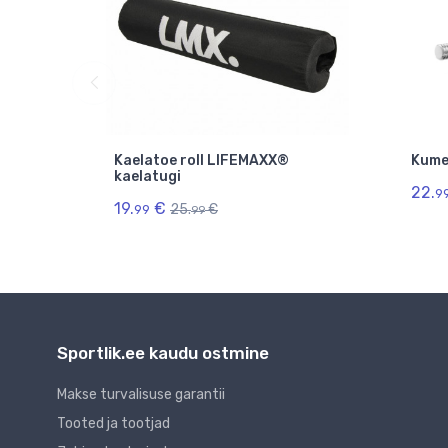
I
Kaelatoe roll LIFEMAXX®
Kume
kaelatugi
22.
9
19.
€
€
25.
€
99
9
99
Sportlik.ee kaudu ostmine
Makse turvalisuse garantii
Tooted ja tootjad