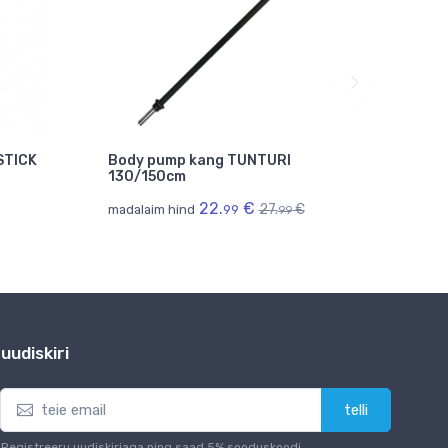
STICK
Body pump kang TUNTURI
Body 
130/150cm
130/1
22.
€
27.
€
madalaim hind
99
madala
99
uudiskiri
telli
Registreeru uudiskirjaga ning saad 5% sooduskoodi