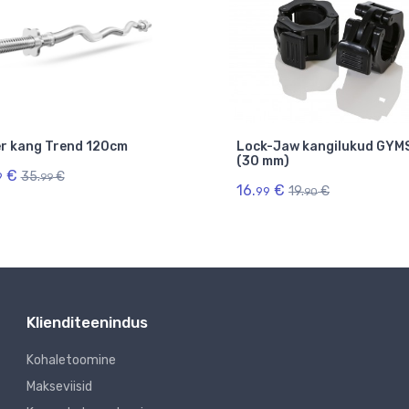
r kang Trend 120cm
Lock-Jaw kangilukud GYM
(30 mm)
€
35.
€
9
99
16.
€
19.
€
99
90
Klienditeenindus
Kohaletoomine
Makseviisid