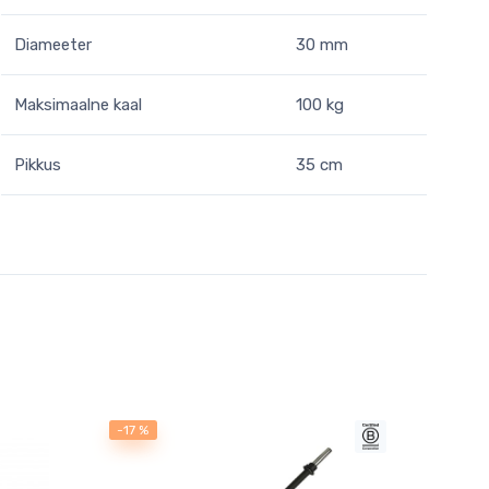
Diameeter
30 mm
Maksimaalne kaal
100 kg
Pikkus
35 cm
-17 %
-17 %