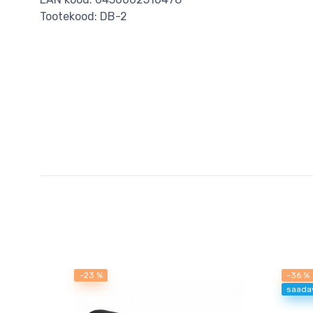
Tootekood: DB-2
-23 %
-36 %
saada