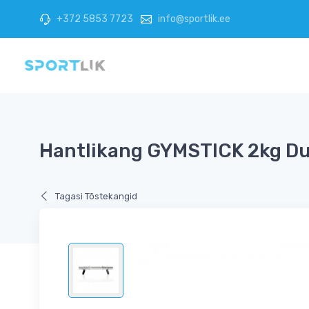
+372 5853 7723
info@sportlik.ee
Hantlikang GYMSTICK 2kg Du
Tagasi Tõstekangid