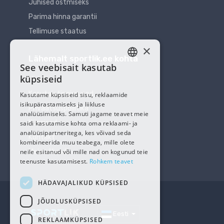
Juhised ostmiseks
Parima hinna garantii
Tellimuse staatus
×
Lähemalt sportlik.ee kohta
See veebisait kasutab
ESTONIAN
küpsiseid
Meist
RUSSIAN
Kasutajatingimused
Kasutame küpsiseid sisu, reklaamide
isikupärastamiseks ja liikluse
Privaatsuspoliitika
analüüsimiseks. Samuti jagame teavet meie
Küpsised
saidi kasutamise kohta oma reklaami- ja
analüüsipartneritega, kes võivad seda
Kontakt
kombineerida muu teabega, mille olete
neile esitanud või mille nad on kogunud teie
Meie sõbrad
teenuste kasutamisest.
Rohkem teavet
HÄDAVAJALIKUD KÜPSISED
JÕUDLUSKÜPSISED
Eesti
REKLAAMKÜPSISED