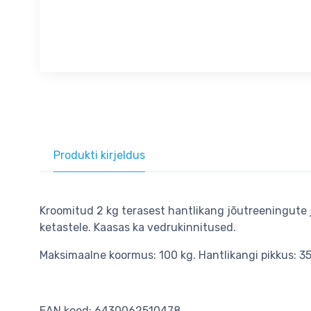
Produkti kirjeldus
Kroomitud 2 kg terasest hantlikang jõutreeningute j
ketastele. Kaasas ka vedrukinnitused.
Maksimaalne koormus: 100 kg. Hantlikangi pikkus: 3
EAN kood: 6430062510478