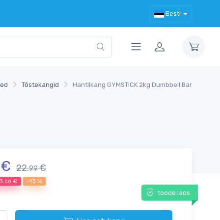
Eesti
sed
Tõstekangid
Hantlikang GYMSTICK 2kg Dumbbell Bar
€
22.
€
99
3.
€
-13 %
00
toode laos