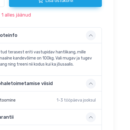
Lisa ostukorvi
t
1
alles jäänud
oteinfo
tud terasest eriti vastupidav hantlikang, mille
aalne kandevõime on 100kg. Vali mugav ja tugev
ang ning treeni nii kodus kui ka jõusaalis.
ohaletoimetamise viisid
etoomine
1-3
tööpäeva jooksul
rantii