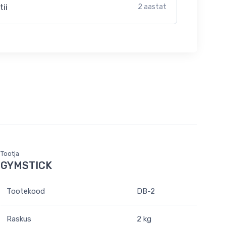
tii
2 aastat
Tootja
GYMSTICK
Tootekood
DB-2
Raskus
2 kg