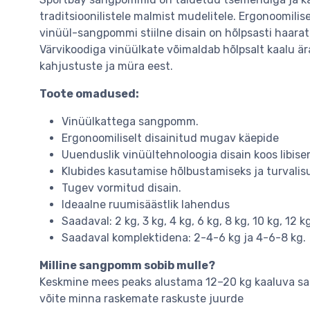
traditsioonilistele malmist mudelitele. Ergonoomili
vinüül-sangpommi stiilne disain on hõlpsasti haara
Värvikoodiga vinüülkate võimaldab hõlpsalt kaalu är
kahjustuste ja müra eest.
Toote omadused:
Vinüülkattega sangpomm.
Ergonoomiliselt disainitud mugav käepide
Uuenduslik vinüültehnoloogia disain koos libis
Klubides kasutamise hõlbustamiseks ja turvalis
Tugev vormitud disain.
Ideaalne ruumisäästlik lahendus
Saadaval: 2 kg, 3 kg, 4 kg, 6 kg, 8 kg, 10 kg, 12 kg
Saadaval komplektidena: 2-4-6 kg ja 4-6-8 kg.
Milline sangpomm sobib mulle?
Keskmine mees peaks alustama 12–20 kg kaaluva sang
võite minna raskemate raskuste juurde