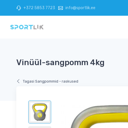
+372 5853 7723
info@sportlik.ee
Vinüül-sangpomm 4kg
Tagasi Sangpommid - raskused