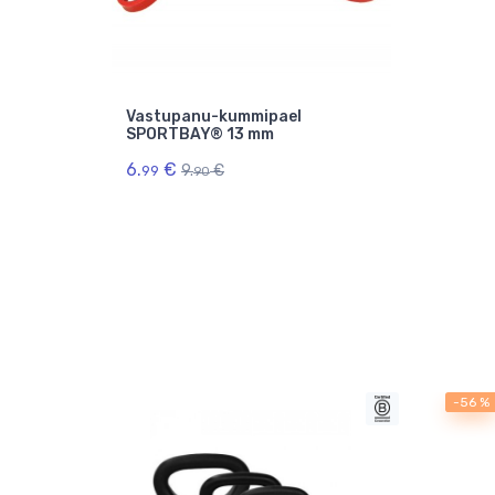
Vastupanu-kummipael
SPORTBAY® 13 mm
6.
€
9.
€
99
90
-56 %