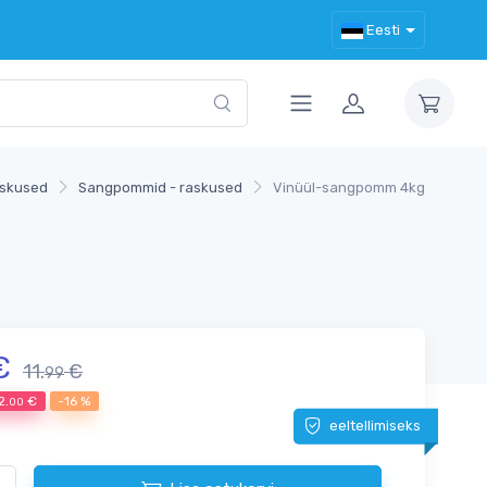
Eesti
skused
Sangpommid - raskused
Vinüül-sangpomm 4kg
€
11.
€
99
2.
€
-16 %
00
eeltellimiseks