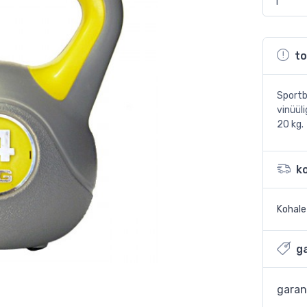
to
Sportb
vinüül
20 kg.
k
Kohal
ga
garan