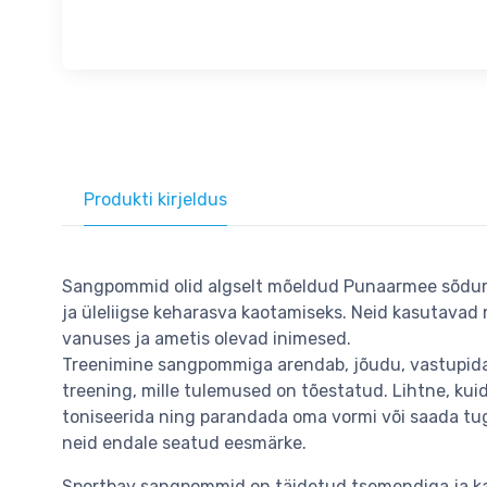
Produkti kirjeldus
Sangpommid olid algselt mõeldud Punaarmee sõdurit
ja üleliigse keharasva kaotamiseks. Neid kasutavad
vanuses ja ametis olevad inimesed.
Treenimine sangpommiga arendab, jõudu, vastupida
treening, mille tulemused on tõestatud. Lihtne, kuid
toniseerida ning parandada oma vormi või saada tu
neid endale seatud eesmärke.
Sportbay sangpommid on täidetud tsemendiga ja kae