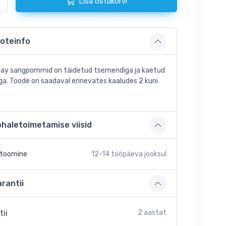
Lisa ostukorvi
oteinfo
ay sangpommid on täidetud tsemendiga ja kaetud
iga. Toode on saadaval erinevates kaaludes 2 kuni
ohaletoimetamise viisid
etoomine
12-14
tööpäeva jooksul
rantii
tii
2 aastat