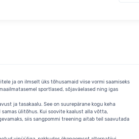
ele ja on ilmselt üks tõhusamaid viise vormi saamiseks
 maailmatasemel sportlased, sõjaväelased ning igas
vust ja tasakaalu. See on suurepärane kogu keha
 samas ülitõhus. Kui soovite kaalust alla võtta,
gevamaks, siis sangpommi treening aitab teil saavutada
tud vinüüliga, pakkudes ökonoomset alternatiivi