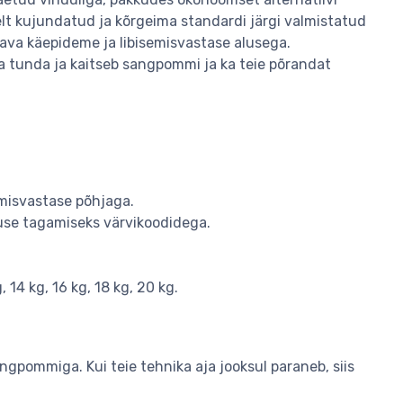
selt kujundatud ja kõrgeima standardi järgi valmistatud
tava käepideme ja libisemisvastase alusega.
a tunda ja kaitseb sangpommi ja ka teie põrandat
emisvastase põhjaga.
use tagamiseks värvikoodidega.
, 14 kg, 16 kg, 18 kg, 20 kg.
pommiga. Kui teie tehnika aja jooksul paraneb, siis