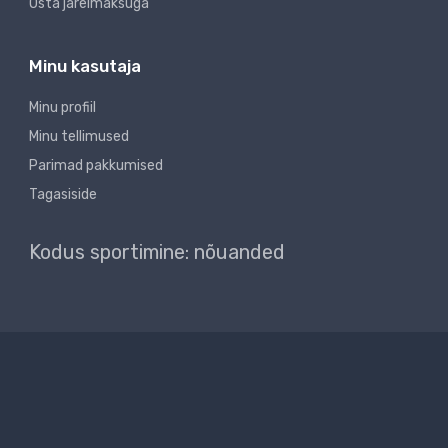
Osta järelmaksuga
Minu kasutaja
Minu profiil
Minu tellimused
Parimad pakkumised
Tagasiside
Kodus sportimine: nõuanded