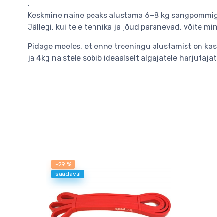
.
Keskmine naine peaks alustama 6–8 kg sangpommiga
Jällegi, kui teie tehnika ja jõud paranevad, võite m
Pidage meeles, et enne treeningu alustamist on k
ja 4kg naistele sobib ideaalselt algajatele harjutajat
-29 %
saadaval