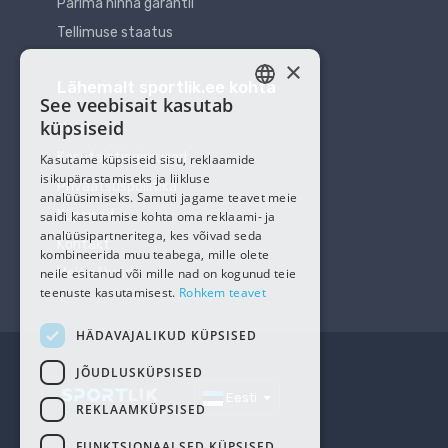
Parima hinna garantii
Tellimuse staatus
×
Lähemalt sportlik.ee kohta
See veebisait kasutab
ESTONIAN
küpsiseid
Meist
RUSSIAN
Kasutajatingimused
Kasutame küpsiseid sisu, reklaamide
isikupärastamiseks ja liikluse
Privaatsuspoliitika
analüüsimiseks. Samuti jagame teavet meie
Küpsised
saidi kasutamise kohta oma reklaami- ja
analüüsipartneritega, kes võivad seda
Kontakt
kombineerida muu teabega, mille olete
neile esitanud või mille nad on kogunud teie
Meie sõbrad
teenuste kasutamisest.
Rohkem teavet
HÄDAVAJALIKUD KÜPSISED
JÕUDLUSKÜPSISED
Eesti
REKLAAMKÜPSISED
FUNKTSIONAALSED KÜPSISED