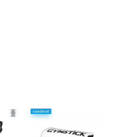
saadaval
-42 %