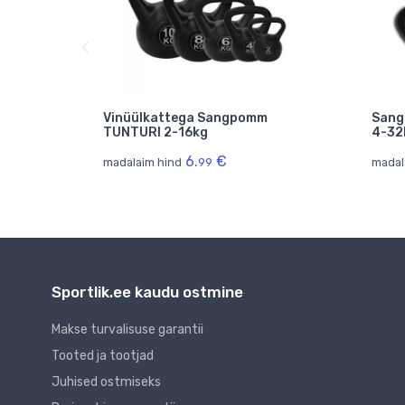
Vinüülkattega Sangpomm
Sang
TUNTURI 2-16kg
4-32
6.
€
madalaim hind
99
madal
Sportlik.ee kaudu ostmine
Makse turvalisuse garantii
Tooted ja tootjad
Juhised ostmiseks