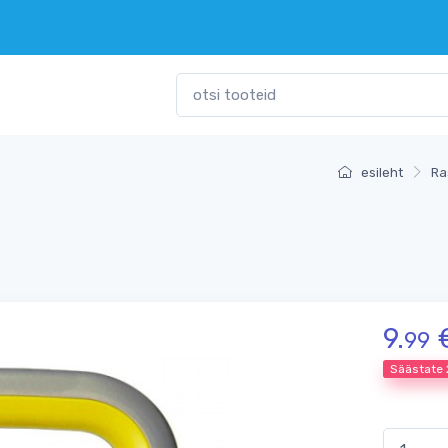
esileht
Ra
9.
99
Säästate