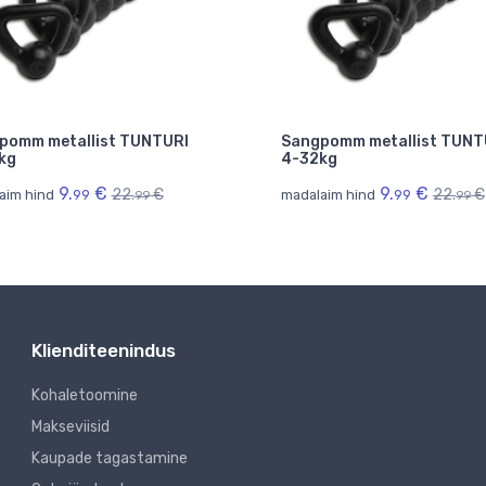
pomm metallist TUNTURI
Sangpomm metallist TUNT
kg
4-32kg
9.
€
9.
€
22.
€
22.
€
aim hind
99
madalaim hind
99
99
99
Klienditeenindus
Kohaletoomine
Makseviisid
Kaupade tagastamine