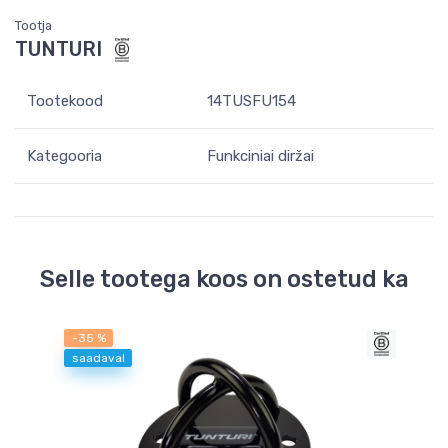
Tootja
TUNTURI
Tootekood
14TUSFU154
Kategooria
Funkciniai diržai
Selle tootega koos on ostetud ka
-35 %
saadaval