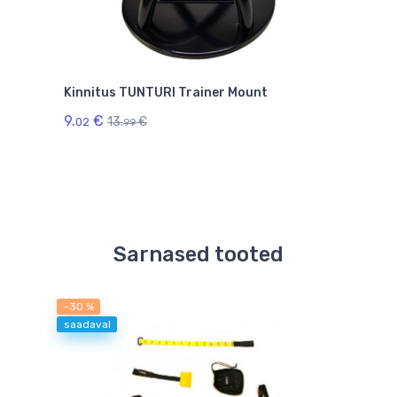
Kinnitus TUNTURI Trainer Mount
9.
€
13.
€
02
99
Sarnased tooted
-30 %
-45 
saadaval