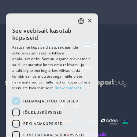
×
See veebisait kasutab
ESTONIAN
küpsiseid
RUSSIAN
Kasutame küpsiseid sisu, reklaamide
isikupärastamiseks ja liikluse
analüüsimiseks. Samuti jagame teavet meie
saidi kasutamise kohta oma reklaami- ja
meie teised e-poed
analüüsipartneritega, kes võivad seda
kombineerida muu teabega, mille olete
neile esitanud või mille nad on kogunud teie
teenuste kasutamisest.
Rohkem teavet
HÄDAVAJALIKUD KÜPSISED
JÕUDLUSKÜPSISED
REKLAAMKÜPSISED
FUNKTSIONAALSED KÜPSISED