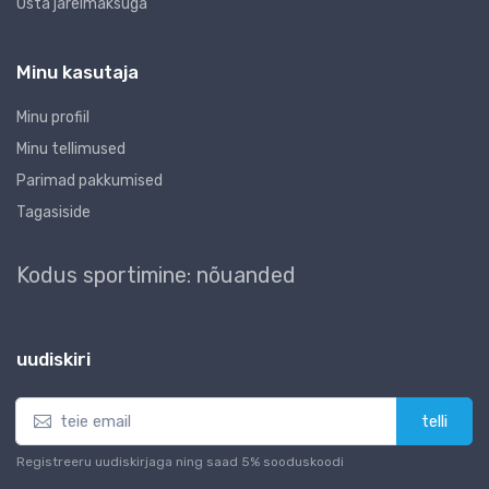
Osta järelmaksuga
Minu kasutaja
Minu profiil
Minu tellimused
Parimad pakkumised
Tagasiside
Kodus sportimine: nõuanded
uudiskiri
telli
Registreeru uudiskirjaga ning saad 5% sooduskoodi