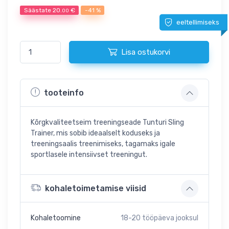
Säästate
20.
€
-41 %
00
eeltellimiseks
Lisa ostukorvi
tooteinfo
Kõrgkvaliteetseim treeningseade Tunturi Sling
Trainer, mis sobib ideaalselt koduseks ja
treeningsaalis treenimiseks, tagamaks igale
sportlasele intensiivset treeningut.
kohaletoimetamise viisid
Kohaletoomine
18-20
tööpäeva jooksul