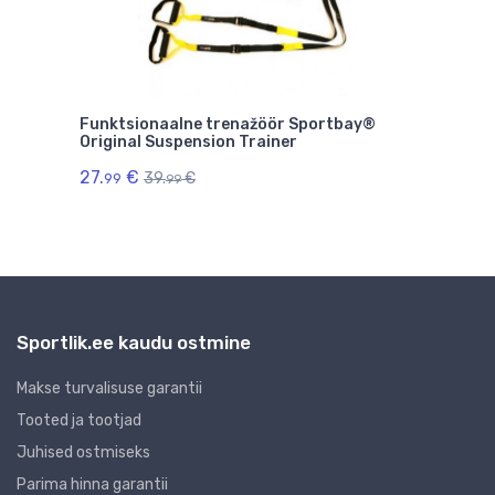
 tk)
Funktsionaalne trenažöör Sportbay®
Sang
Original Suspension Trainer
8 kg
27.
€
26.
39.
€
99
9
99
Sportlik.ee kaudu ostmine
Makse turvalisuse garantii
Tooted ja tootjad
Juhised ostmiseks
Parima hinna garantii