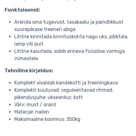
Funktsioonid:
Arenda oma tugevust, tasakaalu ja paindlikkust
suurepärase treeneri abiga
Lihtne kinnitada kinnituskohta nagu uks, põiktala,
lamp või puit
Lihtne kasutada, sobib erineva füüsilise vormiga
inimestele
Tehniline kirjeldus:
Komplekt sisaldab kandekotti ja treeningkava
Komplekti kuuluvad: reguleeritavad rihmad,
pikendusjuhe; ukseankur, kott
Värv: must / oranž
Materjal: nailon
Maksimaalne koormus: 350kg