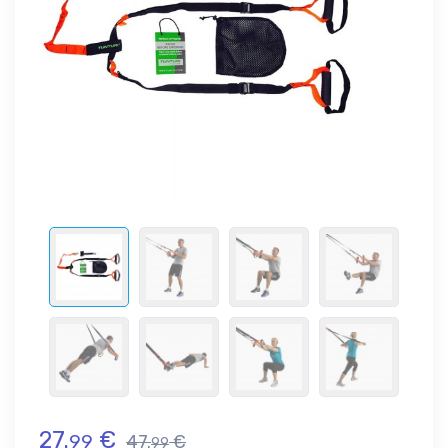
27.
€
99
47.
€
99