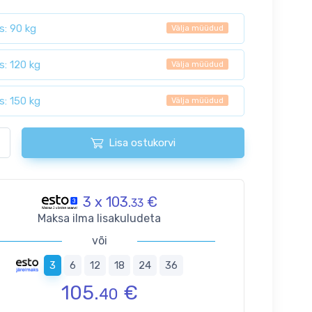
s: 90 kg
Välja müüdud
s: 120 kg
Välja müüdud
s: 150 kg
Välja müüdud
Lisa ostukorvi
3 x 103.
€
33
Maksa ilma lisakuludeta
või
3
6
12
18
24
36
105.
€
40