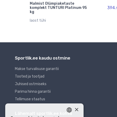
Malmist Olümpiaketaste
394.
emium
komplekt TUNTURI Platinum 95
kg
.
€
60
laost tühi
Sportlik.ee kaudu ostmine
Makse turvalisuse garantii
Tooted ja tootjad
Juhised ostmiseks
Parima hinna garantii
Tellimuse staatus
×
Lähemalt sportlik.ee kohta