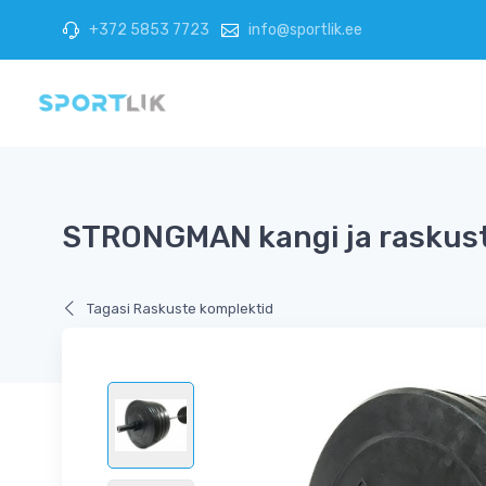
+372 5853 7723
info@sportlik.ee
STRONGMAN kangi ja raskus
Tagasi Raskuste komplektid