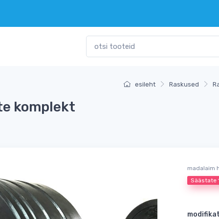
esileht
Raskused
R
te komplekt
madalaim 
Säästate
modifika