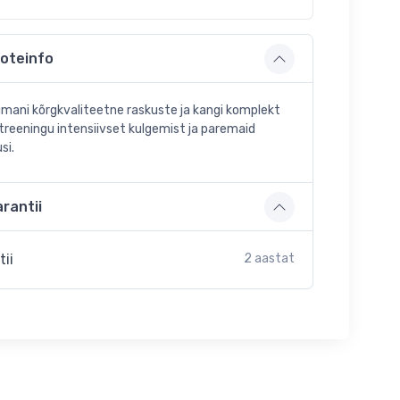
oteinfo
mani kõrgkvaliteetne raskuste ja kangi komplekt
treeningu intensiivset kulgemist ja paremaid
si.
rantii
tii
2 aastat