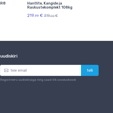
AR®
Hantlite, Kangide ja
Bumpe
Raskustekomplekt 108kg
kompl
219.
€
319.
€
99
madala
00
uudiskiri
telli
Registreeru uudiskirjaga ning saad 5% sooduskoodi