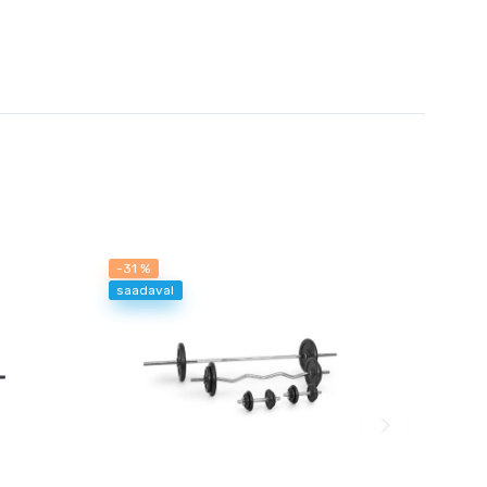
-31 %
-16 %
saadaval