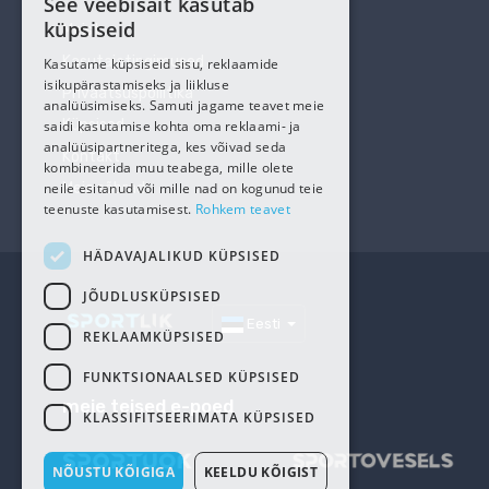
See veebisait kasutab
ESTONIAN
küpsiseid
Meist
RUSSIAN
Kasutajatingimused
Kasutame küpsiseid sisu, reklaamide
isikupärastamiseks ja liikluse
Privaatsuspoliitika
analüüsimiseks. Samuti jagame teavet meie
Küpsised
saidi kasutamise kohta oma reklaami- ja
analüüsipartneritega, kes võivad seda
Kontakt
kombineerida muu teabega, mille olete
neile esitanud või mille nad on kogunud teie
Meie sõbrad
teenuste kasutamisest.
Rohkem teavet
HÄDAVAJALIKUD KÜPSISED
JÕUDLUSKÜPSISED
Eesti
REKLAAMKÜPSISED
FUNKTSIONAALSED KÜPSISED
meie teised e-poed
KLASSIFITSEERIMATA KÜPSISED
NÕUSTU KÕIGIGA
KEELDU KÕIGIST