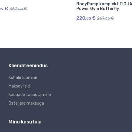
BodyPump komplekt TIGU
€
Power Gym Butterfly
463.
€
99
00
220.
€
267.
€
00
00
Klienditeenindus
Kohaletoomine
Makseviisid
Kaupade tagastamine
Osta järelmaksuga
Minu kasutaja