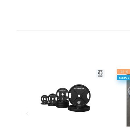
-14 %
saada