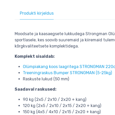
Produkti kirjeldus
Moodsate ja kaasaegsete lukkudega Strongman Olümp
sportlasele, kes soovib suuremaid ja kiiremaid tulemu
kõrgkvaliteetsete komplektidega.
Komplekt sisaldab:
Olümpiakang koos laagritega STRONGMAN 220c
Treeningraskus Bumper STRONGMAN (5-25kg)
Raskuste lukud (50 mm)
Saadaval raskused:
90 kg (2x5 / 2x10 / 2x20 + kang)
120 kg (2x5 / 2x10 / 2x15 / 2x20 + kang)
150 kg (4x5 / 4x10 / 2x15 / 2x20 + kang)