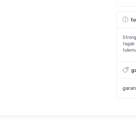
to
Strong
tagab 
tulemu
ga
garan