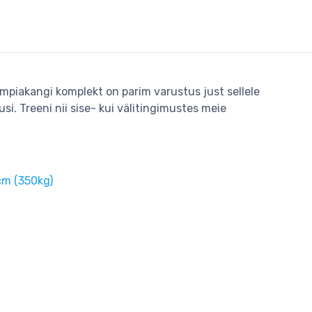
iakangi komplekt on parim varustus just sellele
si. Treeni nii sise- kui välitingimustes meie
m (350kg)