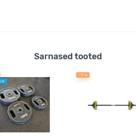
Sarnased tooted
-17 %
val