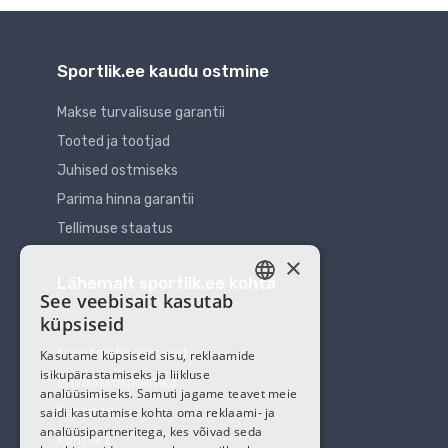
Sportlik.ee kaudu ostmine
Makse turvalisuse garantii
Tooted ja tootjad
Juhised ostmiseks
Parima hinna garantii
Tellimuse staatus
×
Lähemalt sportlik.ee kohta
See veebisait kasutab
ESTONIAN
küpsiseid
Meist
RUSSIAN
Kasutajatingimused
Kasutame küpsiseid sisu, reklaamide
isikupärastamiseks ja liikluse
Privaatsuspoliitika
analüüsimiseks. Samuti jagame teavet meie
Küpsised
saidi kasutamise kohta oma reklaami- ja
analüüsipartneritega, kes võivad seda
Kontakt