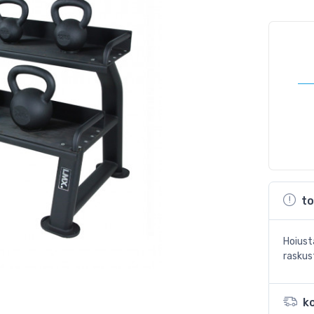
to
Hoiust
raskus
k