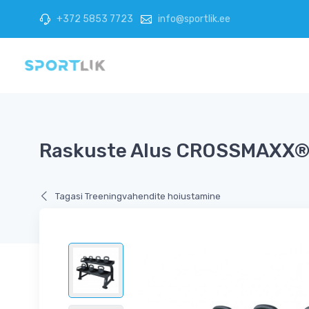
+372 5853 7723
info@sportlik.ee
Raskuste Alus CROSSMAXX®
Tagasi Treeningvahendite hoiustamine