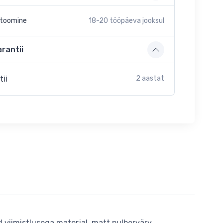
etoomine
18-20
tööpäeva jooksul
rantii
tii
2 aastat
viimistlusega materjal, matt pulbervärv,