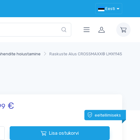
Eesti
ahendite hoiustamine
Raskuste Alus CROSSMAXX® LMX1145
€
99
eeltellimiseks
Lisa ostukorvi