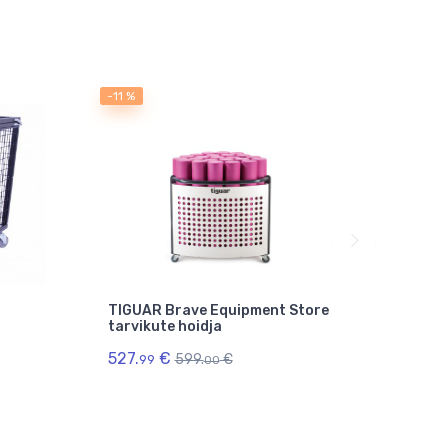
-11 %
TIGUAR Brave Equipment Store
Fikse
tarvikute hoidja
Kangi
LMX1
527.
€
599.
€
99
00
539.
9