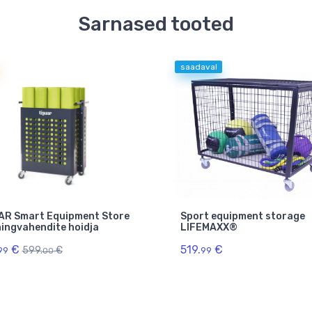
Sarnased tooted
saadaval
AR Smart Equipment Store
Sport equipment storage
ingvahendite hoidja
LIFEMAXX®
€
519.
€
599.
€
99
99
00