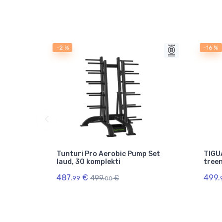
-2 %
-16 %
Tunturi Pro Aerobic Pump Set
TIGU
laud, 30 komplekti
treen
487.
€
499.
499.
€
99
00