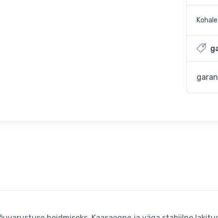
Kohal
ga
garan
varustuse hoidmiseks. Kaasaegne ja väga stabiilne lakitud 