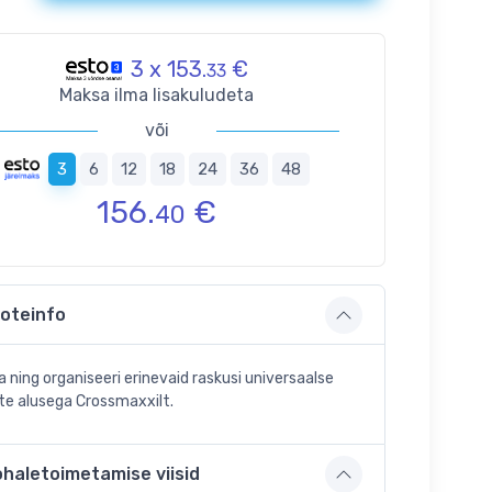
3 x 153.
€
33
Maksa ilma lisakuludeta
või
3
6
12
18
24
36
48
156.
€
40
oteinfo
a ning organiseeri erinevaid raskusi universaalse
te alusega Crossmaxxilt.
ohaletoimetamise viisid