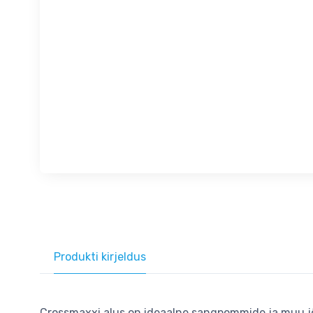
Produkti kirjeldus
Crossmaxxi alus on ideaalne sangpommide ja muu jõu