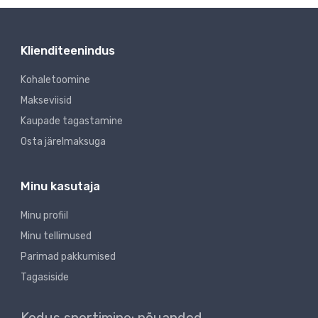
Klienditeenindus
Kohaletoomine
Makseviisid
Kaupade tagastamine
Osta järelmaksuga
Minu kasutaja
Minu profiil
Minu tellimused
Parimad pakkumised
Tagasiside