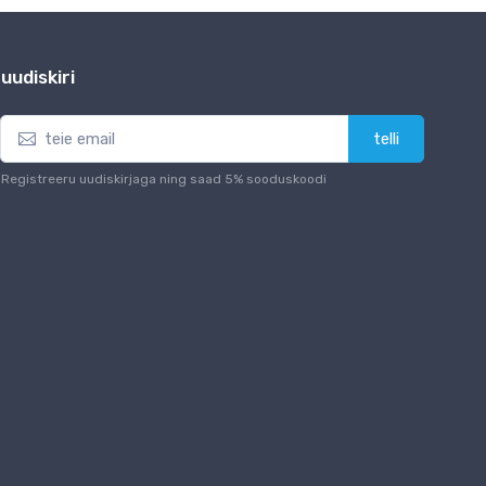
uudiskiri
telli
Registreeru uudiskirjaga ning saad 5% sooduskoodi