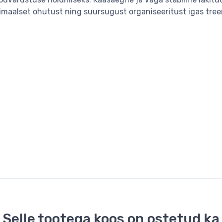
maalset ohutust ning suursugust organiseeritust igas tree
Selle tootega koos on ostetud ka