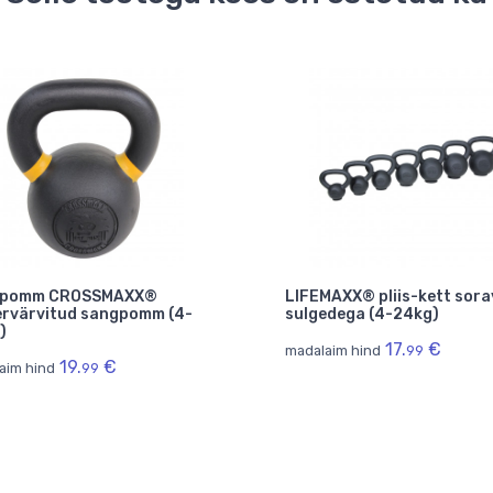
gpomm CROSSMAXX®
LIFEMAXX® pliis-kett sora
ervärvitud sangpomm (4-
sulgedega (4-24kg)
)
17.
€
madalaim hind
99
19.
€
aim hind
99