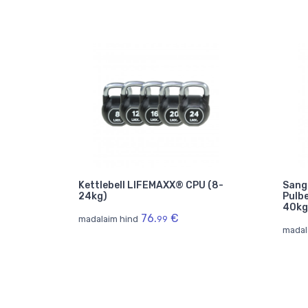
Kettlebell LIFEMAXX® CPU (8-
San
24kg)
Pulb
40kg
76.
€
madalaim hind
99
madal