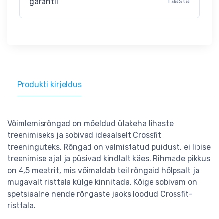
garantii
1 aasta
Produkti kirjeldus
Võimlemisrõngad on mõeldud ülakeha lihaste
treenimiseks ja sobivad ideaalselt Crossfit
treeninguteks. Rõngad on valmistatud puidust, ei libise
treenimise ajal ja püsivad kindlalt käes. Rihmade pikkus
on 4,5 meetrit, mis võimaldab teil rõngaid hõlpsalt ja
mugavalt risttala külge kinnitada. Kõige sobivam on
spetsiaalne nende rõngaste jaoks loodud Crossfit-
risttala.