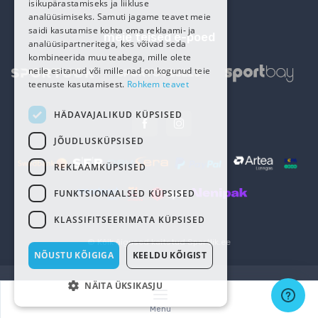
isikupärastamiseks ja liikluse
analüüsimiseks. Samuti jagame teavet meie
saidi kasutamise kohta oma reklaami- ja
meie teised e-poed
analüüsipartneritega, kes võivad seda
kombineerida muu teabega, mille olete
neile esitanud või mille nad on kogunud teie
teenuste kasutamisest.
Rohkem teavet
HÄDAVAJALIKUD KÜPSISED
JÕUDLUSKÜPSISED
REKLAAMKÜPSISED
FUNKTSIONAALSED KÜPSISED
KLASSIFITSEERIMATA KÜPSISED
© Kõik õigused kaitstud
Sportlik.ee
NÕUSTU KÕIGIGA
KEELDU KÕIGIST
NÄITA ÜKSIKASJU
Menu