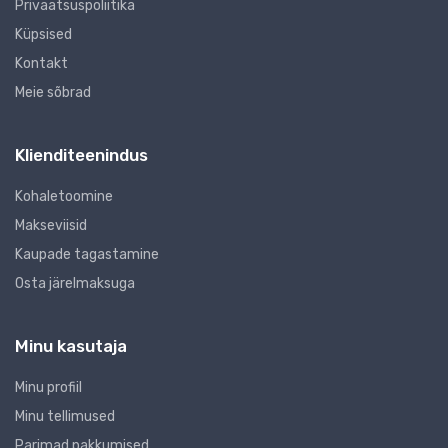
Privaatsuspoliitika
Küpsised
Kontakt
Meie sõbrad
Klienditeenindus
Kohaletoomine
Makseviisid
Kaupade tagastamine
Osta järelmaksuga
Minu kasutaja
Minu profiil
Minu tellimused
Parimad pakkumised