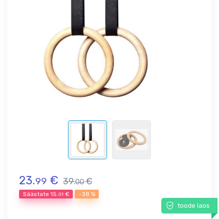
23.
€
99
39.
€
00
Säästate
15.
€
-38 %
01
toode laos