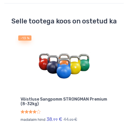
Selle tootega koos on ostetud ka
-13 %
Võistluse Sangpomm STRONGMAN Premium
(8-32kg)
38.
€
44.
€
madalaim hind
99
99