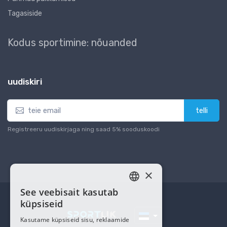
Tagasiside
Kodus sportimine: nõuanded
uudiskiri
telli
Registreeru uudiskirjaga ning saad 5% sooduskoodi
×
See veebisait kasutab
ESTONIAN
küpsiseid
RUSSIAN
Kasutame küpsiseid sisu, reklaamide