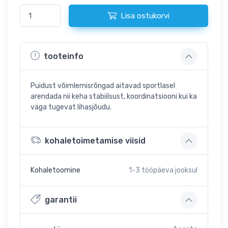
Lisa ostukorvi
tooteinfo
Puidust võimlemisrõngad aitavad sportlasel
arendada nii keha stabiilsust, koordinatsiooni kui ka
väga tugevat lihasjõudu.
kohaletoimetamise viisid
Kohaletoomine
1-3
tööpäeva jooksul
garantii