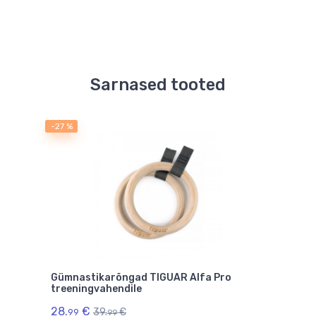
Sarnased tooted
-27 %
saad
Gümnastikarõngad TIGUAR Alfa Pro
Kang
treeningvahendile
10.
9
28.
€
39.
€
99
99