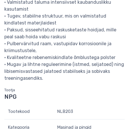
• Valmistatud taluma intensiivset kaubanduslikku
kasutamist
• Tugev, stabiilne struktuur, mis on valmistatud
kindlatest materjlaidest
• Paksud, sisseehitatud raskusketaste hoidjad, mille
peal saab hoida vabu raskusi
• Pulbervärvitud raam, vastupidav korrosioonile ja
kriimustustele,
• Kvaliteetne rebenemiskindlate õmblustega polster
• Mugav ja lihtne reguleerimine (istmed, seljatoed) ning
libisemisvastased jalatoed stabiilseks ja sobivaks
treeningasendiks.
Tootja
NPG
Tootekood
NLB203
Kategooria
Masinad ja pingid