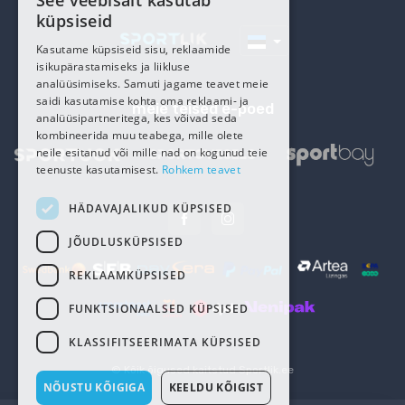
See veebisait kasutab
ESTONIAN
küpsiseid
RUSSIAN
Kasutame küpsiseid sisu, reklaamide
isikupärastamiseks ja liikluse
analüüsimiseks. Samuti jagame teavet meie
saidi kasutamise kohta oma reklaami- ja
meie teised e-poed
analüüsipartneritega, kes võivad seda
kombineerida muu teabega, mille olete
neile esitanud või mille nad on kogunud teie
teenuste kasutamisest.
Rohkem teavet
HÄDAVAJALIKUD KÜPSISED
JÕUDLUSKÜPSISED
REKLAAMKÜPSISED
FUNKTSIONAALSED KÜPSISED
KLASSIFITSEERIMATA KÜPSISED
© Kõik õigused kaitstud
Sportlik.ee
NÕUSTU KÕIGIGA
KEELDU KÕIGIST