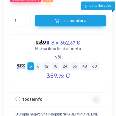
eeltellimiseks
Lisa ostukorvi
3 x 352.
€
67
Maksa ilma lisakuludeta
või
3
6
12
18
24
36
48
60
359.
€
72
tooteinfo
Olümpia negatiivne kaldpink NPG OLYMPIC INCLINE