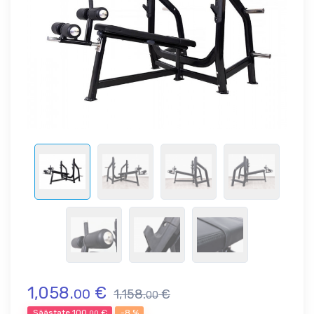
1,058.
€
00
1,158.
€
00
Säästate
100.
€
-8 %
00