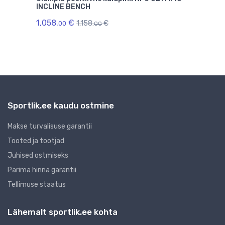
INCLINE BENCH
Adju
seri
1,058.
€
1,158.
€
00
00
1,09
Sportlik.ee kaudu ostmine
Makse turvalisuse garantii
Tooted ja tootjad
Juhised ostmiseks
Parima hinna garantii
Tellimuse staatus
Lähemalt sportlik.ee kohta