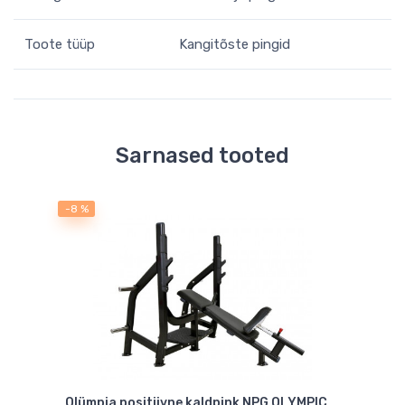
Toote tüüp
Kangitõste pingid
Sarnased tooted
-8 %
Olümpia positiivne kaldpink NPG OLYMPIC
Tree