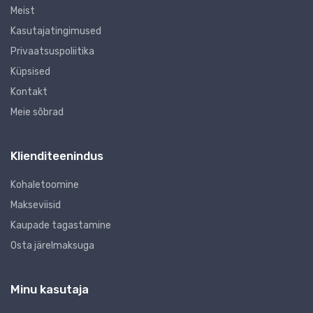
Meist
Kasutajatingimused
Privaatsuspoliitika
Küpsised
Kontakt
Meie sõbrad
Klienditeenindus
Kohaletoomine
Makseviisid
Kaupade tagastamine
Osta järelmaksuga
Minu kasutaja