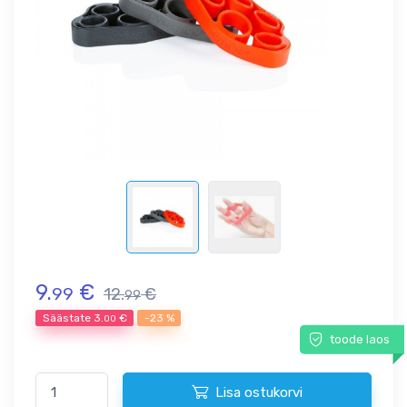
9.
€
99
12.
€
99
Säästate
3.
€
-23 %
00
toode laos
Lisa ostukorvi