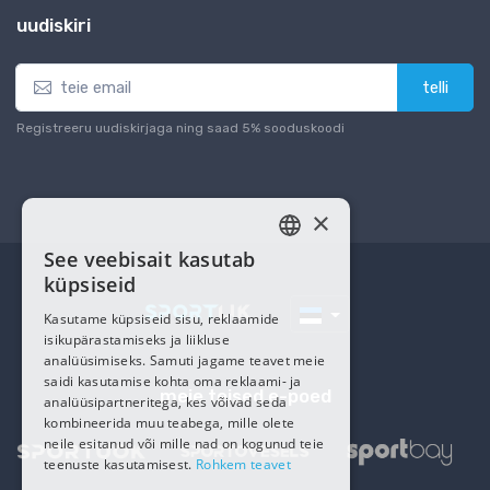
uudiskiri
telli
Registreeru uudiskirjaga ning saad 5% sooduskoodi
×
See veebisait kasutab
ESTONIAN
küpsiseid
RUSSIAN
Kasutame küpsiseid sisu, reklaamide
isikupärastamiseks ja liikluse
analüüsimiseks. Samuti jagame teavet meie
saidi kasutamise kohta oma reklaami- ja
meie teised e-poed
analüüsipartneritega, kes võivad seda
kombineerida muu teabega, mille olete
neile esitanud või mille nad on kogunud teie
teenuste kasutamisest.
Rohkem teavet