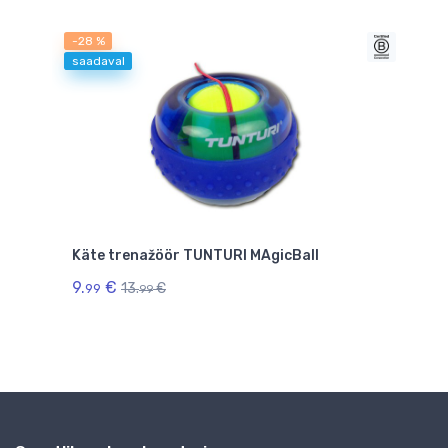
-28 %
saadaval
0kg
Käte trenažöör TUNTURI MAgicBall
Käti
Grip
9.
€
13.
€
99
99
mada