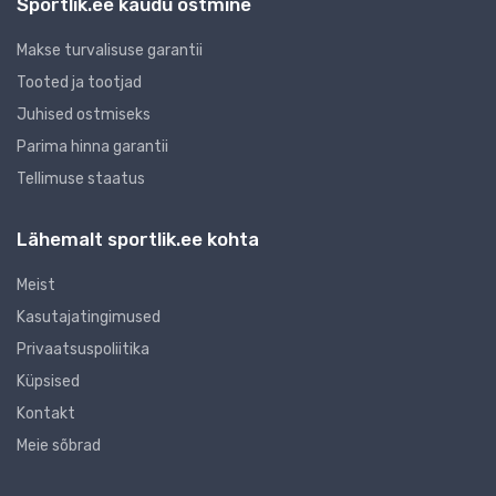
Sportlik.ee kaudu ostmine
Makse turvalisuse garantii
Tooted ja tootjad
Juhised ostmiseks
Parima hinna garantii
Tellimuse staatus
Lähemalt sportlik.ee kohta
Meist
Kasutajatingimused
Privaatsuspoliitika
Küpsised
Kontakt
Meie sõbrad