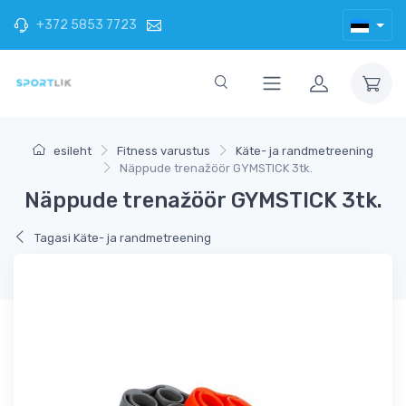
+372 5853 7723
esileht
Fitness varustus
Käte- ja randmetreening
Näppude trenažöör GYMSTICK 3tk.
Näppude trenažöör GYMSTICK 3tk.
Tagasi Käte- ja randmetreening