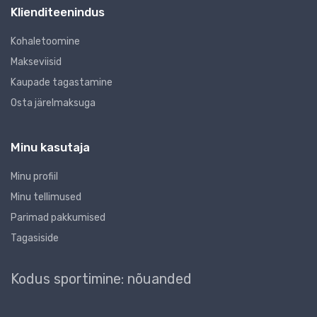
Klienditeenindus
Kohaletoomine
Makseviisid
Kaupade tagastamine
Osta järelmaksuga
Minu kasutaja
Minu profiil
Minu tellimused
Parimad pakkumised
Tagasiside
Kodus sportimine: nõuanded