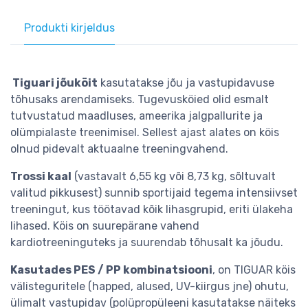
Produkti kirjeldus
Tiguari jõuköit
kasutatakse jõu ja vastupidavuse
tõhusaks arendamiseks. Tugevusköied olid esmalt
tutvustatud maadluses, ameerika jalgpallurite ja
olümpialaste treenimisel. Sellest ajast alates on köis
olnud pidevalt aktuaalne treeningvahend.
Trossi kaal
(vastavalt 6,55 kg või 8,73 kg, sõltuvalt
valitud pikkusest) sunnib sportijaid tegema intensiivset
treeningut, kus töötavad kõik lihasgrupid, eriti ülakeha
lihased. Köis on suurepärane vahend
kardiotreeninguteks ja suurendab tõhusalt ka jõudu.
Kasutades PES / PP kombinatsiooni
, on TIGUAR köis
välisteguritele (happed, alused, UV-kiirgus jne) ohutu,
ülimalt vastupidav (polüpropüleeni kasutatakse näiteks