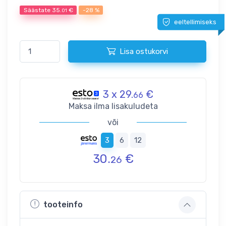
Säästate
35.
€
-28 %
01
eeltellimiseks
Lisa ostukorvi
3 x 29.
€
66
Maksa ilma lisakuludeta
või
3
6
12
30.
€
26
tooteinfo