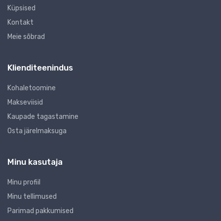
Küpsised
Kontakt
Meie sõbrad
Klienditeenindus
Kohaletoomine
Makseviisid
Kaupade tagastamine
Osta järelmaksuga
Minu kasutaja
Minu profiil
Minu tellimused
Parimad pakkumised