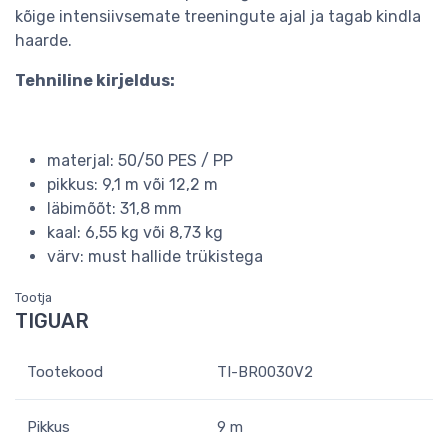
kõige intensiivsemate treeningute ajal ja tagab kindla
haarde.
Tehniline kirjeldus:
materjal: 50/50 PES / PP
pikkus: 9,1 m või 12,2 m
läbimõõt: 31,8 mm
kaal: 6,55 kg või 8,73 kg
värv: must hallide trükistega
Tootja
TIGUAR
Tootekood
TI-BR0030V2
Pikkus
9 m