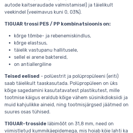
autode kaitseraudade valmistamisel) ja täielikult
veekindel (veeimavus kuni 0, 03%).
TIGUAR trossi PES / PP kombinatsioonis on:
kõrge tõmbe- ja rebenemiskindlus,
kõrge elastsus,
täielik vastupanu hallitusele,
sellel ei arene baktereid,
on antiallergiline
Teised eelised
- polüestrit ja polüpropüleeni (eriti)
saab täielikult taaskasutada. Polüpropüleen on üks
kõige sagedamini kasutatavatest plastikutest, mille
tootmise käigus eraldub kõige vähem süsinikdioksiidi ja
muid kahjulikke aineid, ning tootmisjärgsed jäätmed on
suures osas tühised.
TIGUAR-trosside
läbimõõt on 31,8 mm, need on
viimistletud kummikäepidemega, mis hoiab köie lahti ka