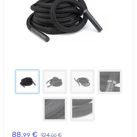
88.
€
99
124.
€
00