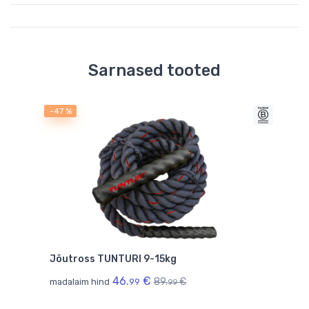
Sarnased tooted
-47 %
-42 
saad
Jõutross TUNTURI 9-15kg
GYM
COVE
46.
€
89.
€
madalaim hind
99
99
84.
9