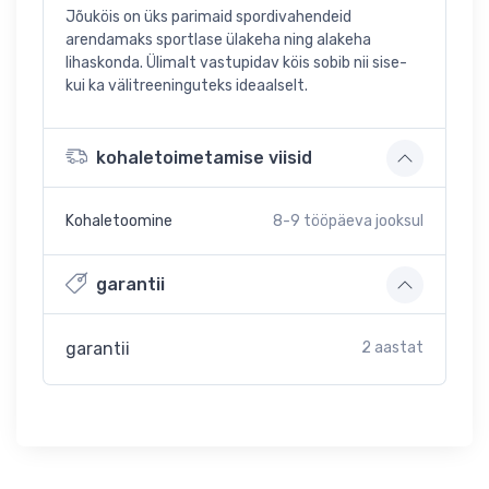
Jõuköis on üks parimaid spordivahendeid
arendamaks sportlase ülakeha ning alakeha
lihaskonda. Ülimalt vastupidav köis sobib nii sise-
kui ka välitreeninguteks ideaalselt.
kohaletoimetamise viisid
Kohaletoomine
8-9
tööpäeva jooksul
garantii
garantii
2 aastat