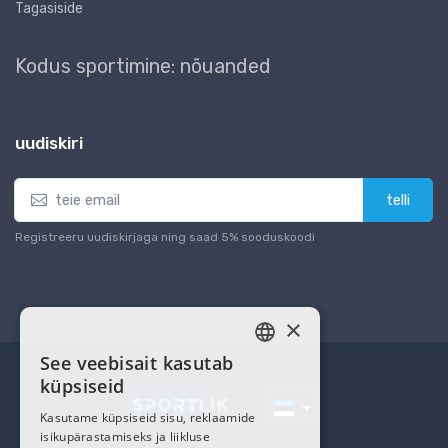
Tagasiside
Kodus sportimine: nõuanded
uudiskiri
telli
Registreeru uudiskirjaga ning saad 5% sooduskoodi
×
See veebisait kasutab
ESTONIAN
küpsiseid
RUSSIAN
Kasutame küpsiseid sisu, reklaamide
isikupärastamiseks ja liikluse