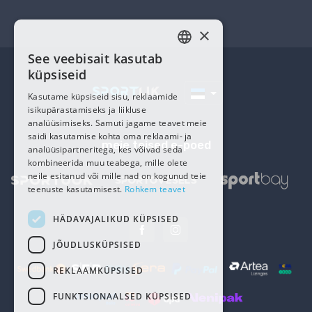
×
See veebisait kasutab
ESTONIAN
küpsiseid
RUSSIAN
Kasutame küpsiseid sisu, reklaamide
isikupärastamiseks ja liikluse
analüüsimiseks. Samuti jagame teavet meie
saidi kasutamise kohta oma reklaami- ja
meie teised e-poed
analüüsipartneritega, kes võivad seda
kombineerida muu teabega, mille olete
neile esitanud või mille nad on kogunud teie
teenuste kasutamisest.
Rohkem teavet
HÄDAVAJALIKUD KÜPSISED
JÕUDLUSKÜPSISED
REKLAAMKÜPSISED
FUNKTSIONAALSED KÜPSISED