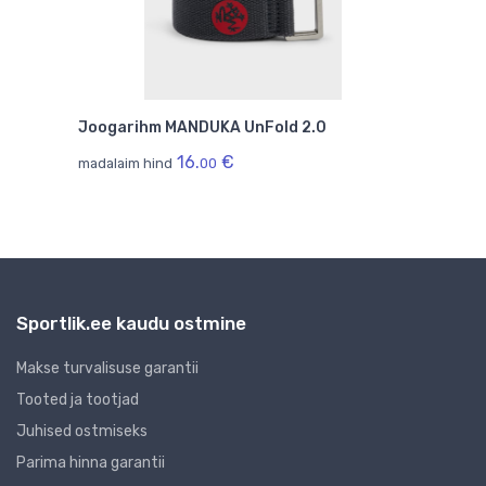
Joogarihm MANDUKA UnFold 2.0
Joo
16.
€
madalaim hind
00
mada
Sportlik.ee kaudu ostmine
Makse turvalisuse garantii
Tooted ja tootjad
Juhised ostmiseks
Parima hinna garantii