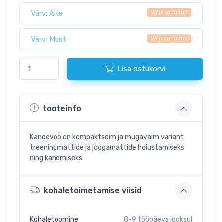
Värv: Äike
Välja müüdud
Värv: Must
Välja müüdud
Lisa ostukorvi
tooteinfo
Kandevöö on kompaktseim ja mugavaim variant
treeningmattide ja joogamattide hoiustamiseks
ning kandmiseks.
kohaletoimetamise viisid
Kohaletoomine
8-9
tööpäeva jooksul