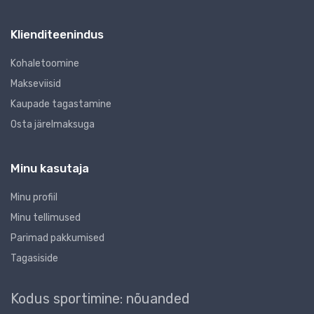
Klienditeenindus
Kohaletoomine
Makseviisid
Kaupade tagastamine
Osta järelmaksuga
Minu kasutaja
Minu profiil
Minu tellimused
Parimad pakkumised
Tagasiside
Kodus sportimine: nõuanded