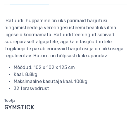
Batuudil hüppamine on üks parimaid harjutusi
hingamisteede ja vereringesüsteemi heaoluks ilma
liigeseid koormamata. Batuuditreeningud sobivad
suurepäraselt algajatele, aga ka edasijõudnutele.
Tugikäepide pakub erinevaid harjutusi ja on pikkusega
reguleeritav. Batuut on hõlpsasti kokkupandav.
Mõõdud: 102 x 102 x 125 cm
Kaal: 8,8kg
Maksimaalne kasutaja kaal: 100kg
32 terasvedrust
Tootja
GYMSTICK