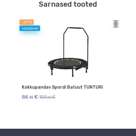
Sarnased tooted
-47 %
-31 %
saadaval
et
Kokkupandav Spordi Batuut TUNTURI
Bat
84.
€
159.
€
14
mada
99