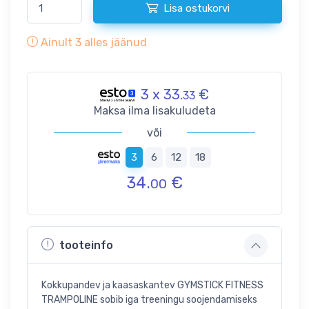
Lisa ostukorvi
Ainult
3
alles jäänud
3 x 33.
€
33
Maksa ilma lisakuludeta
või
3
6
12
18
34.
€
00
tooteinfo
Kokkupandev ja kaasaskantev GYMSTICK FITNESS
TRAMPOLINE sobib iga treeningu soojendamiseks