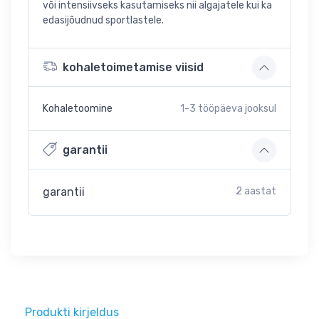
või intensiivseks kasutamiseks nii algajatele kui ka
edasijõudnud sportlastele.
kohaletoimetamise viisid
Kohaletoomine
1-3
tööpäeva jooksul
garantii
garantii
2 aastat
Produkti kirjeldus