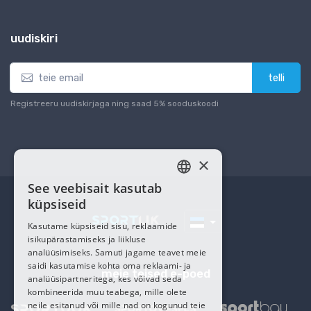
uudiskiri
telli
Registreeru uudiskirjaga ning saad 5% sooduskoodi
×
See veebisait kasutab
ESTONIAN
küpsiseid
RUSSIAN
Kasutame küpsiseid sisu, reklaamide
isikupärastamiseks ja liikluse
analüüsimiseks. Samuti jagame teavet meie
saidi kasutamise kohta oma reklaami- ja
meie teised e-poed
analüüsipartneritega, kes võivad seda
kombineerida muu teabega, mille olete
neile esitanud või mille nad on kogunud teie