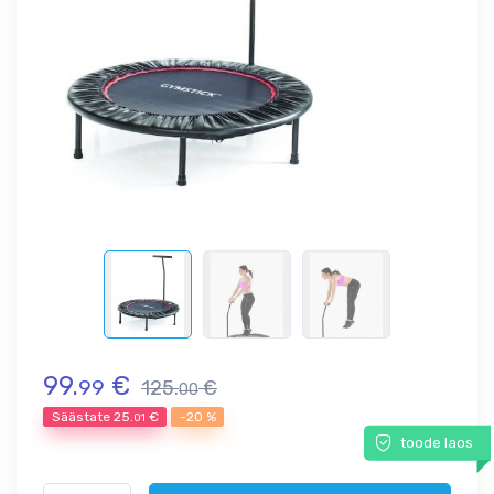
99.
€
99
125.
€
00
Säästate
25.
€
-20 %
01
toode laos