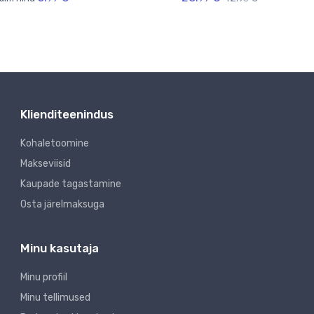
Klienditeenindus
Kohaletoomine
Makseviisid
Kaupade tagastamine
Osta järelmaksuga
Minu kasutaja
Minu profiil
Minu tellimused