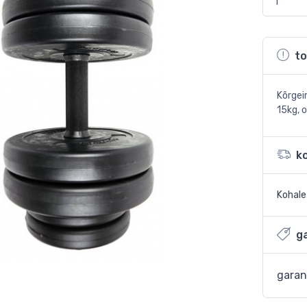
to
Kõrgei
15kg, 
k
Kohal
ga
garan