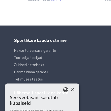
Sportlik.ee kaudu ostmine
Makse turvalisuse garantii
Tooted ja tootjad
Juhised ostmiseks
Parima hinna garantii
Tellimuse staatus
×
Lähemalt sportlik.ee kohta
See veebisait kasutab
ESTONIAN
küpsiseid
Meist
RUSSIAN
Kasutajatingimused
Kasutame küpsiseid sisu, reklaamide