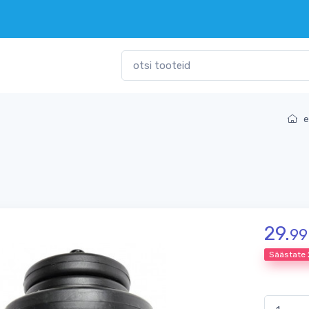
e
29.
99
Säästate