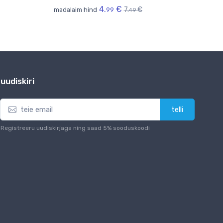
4.
€
7.
€
madalaim hind
99
49
uudiskiri
telli
Registreeru uudiskirjaga ning saad 5% sooduskoodi