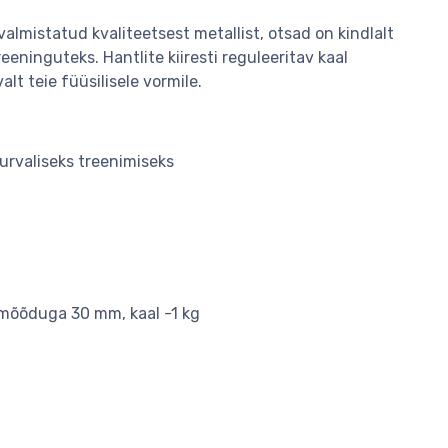
valmistatud kvaliteetsest metallist, otsad on kindlalt
reeninguteks. Hantlite kiiresti reguleeritav kaal
t teie füüsilisele vormile.
turvaliseks treenimiseks
bimõõduga 30 mm, kaal -1 kg