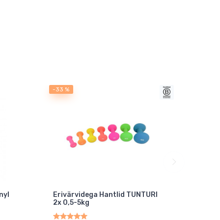
-33 %
-33 %
nyl
Erivärvidega Hantlid TUNTURI
Hante
2x 0,5-5kg
15kg
laost t