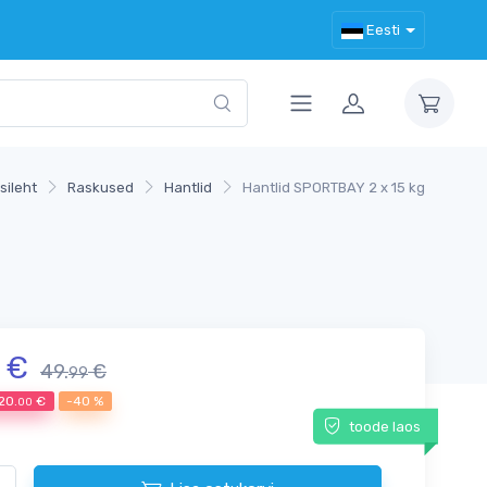
Eesti
sileht
Raskused
Hantlid
Hantlid SPORTBAY 2 x 15 kg
€
49.
€
99
20.
€
-40 %
00
toode laos