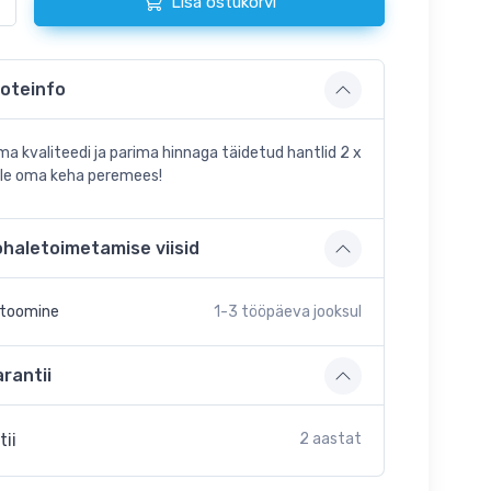
Lisa ostukorvi
oteinfo
ma kvaliteedi ja parima hinnaga täidetud hantlid 2 x
ole oma keha peremees!
ohaletoimetamise viisid
etoomine
1-3
tööpäeva jooksul
rantii
tii
2 aastat