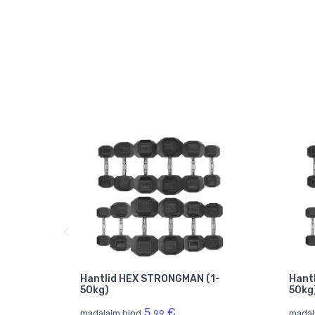
inyl
Hantlid HEX STRONGMAN (1-
Hant
50kg)
50kg
5.
€
madalaim hind
99
madal