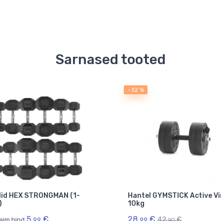
Sarnased tooted
-32 %
lid HEX STRONGMAN (1-
Hantel GYMSTICK Active Vi
)
10kg
5.
€
28.
€
42.
€
aim hind
99
99
90