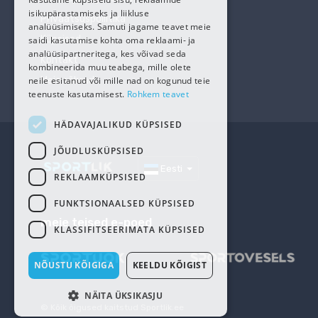
isikupärastamiseks ja liikluse
Privaatsuspoliitika
analüüsimiseks. Samuti jagame teavet meie
Küpsised
saidi kasutamise kohta oma reklaami- ja
analüüsipartneritega, kes võivad seda
Kontakt
kombineerida muu teabega, mille olete
neile esitanud või mille nad on kogunud teie
Meie sõbrad
teenuste kasutamisest.
Rohkem teavet
HÄDAVAJALIKUD KÜPSISED
JÕUDLUSKÜPSISED
Eesti
REKLAAMKÜPSISED
FUNKTSIONAALSED KÜPSISED
meie teised e-poed
KLASSIFITSEERIMATA KÜPSISED
NÕUSTU KÕIGIGA
KEELDU KÕIGIST
NÄITA ÜKSIKASJU
© Kõik õigused kaitstud
Sportlik.ee