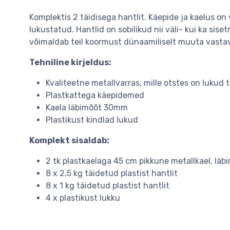
Komplektis 2 täidisega hantlit. Käepide ja kaelus on 
lukustatud. Hantlid on sobilikud nii väli- kui ka siset
võimaldab teil koormust dünaamiliselt muuta vastaval
Tehniline kirjeldus:
Kvaliteetne metallvarras, mille otstes on lukud 
Plastkattega käepidemed
Kaela läbimõõt 30mm
Plastikust kindlad lukud
Komplekt sisaldab:
2 tk plastkaelaga 45 cm pikkune metallkael, lä
8 x 2,5 kg täidetud plastist hantlit
8 x 1 kg täidetud plastist hantlit
4 x plastikust lukku