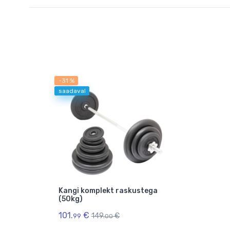
-31 %
saadaval
Kangi komplekt raskustega
(50kg)
101.
€
149.
€
99
00