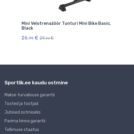
Mini Velotrenažöör Tunturi Mini Bike Basic,
Mini
an
Black
Fold
26.
€
29.
29.
€
99
9
99
Sportlik.ee kaudu ostmine
Makse turvalisuse garantii
Tooted ja tootjad
Juhised ostmiseks
Parima hinna garantii
Tellimuse staatus