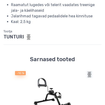
Raamatut lugedes või telerit vaadates treenige
jala- ja käelihaseid
Jalarihmad tagavad pedaalidele hea kinnituse
Kaal: 2,5 kg
Tootja
TUNTURI
Sarnased tooted
-10 %
-34 
saad