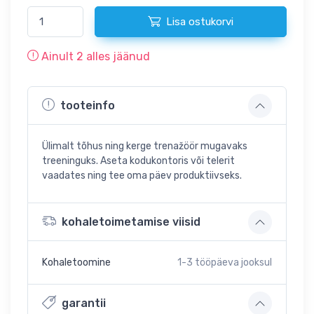
Lisa ostukorvi
Ainult
2
alles jäänud
tooteinfo
Ülimalt tõhus ning kerge trenažöör mugavaks
treeninguks. Aseta kodukontoris või telerit
vaadates ning tee oma päev produktiivseks.
kohaletoimetamise viisid
Kohaletoomine
1-3
tööpäeva jooksul
garantii