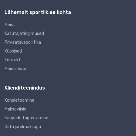
Lähemalt sportlik.ee kohta
Meist
Kasutajatingimused
Privaatsuspoliitika
Küpsised
Kontakt
Meie sõbrad
Klienditeenindus
Kohaletoomine
Makseviisid
Kaupade tagastamine
Osta järelmaksuga