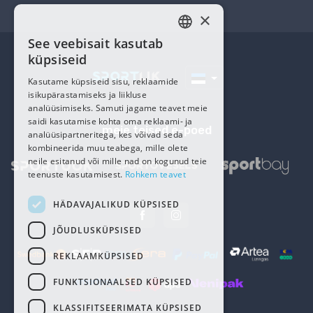
×
See veebisait kasutab
ESTONIAN
küpsiseid
RUSSIAN
Kasutame küpsiseid sisu, reklaamide
isikupärastamiseks ja liikluse
analüüsimiseks. Samuti jagame teavet meie
saidi kasutamise kohta oma reklaami- ja
meie teised e-poed
analüüsipartneritega, kes võivad seda
kombineerida muu teabega, mille olete
neile esitanud või mille nad on kogunud teie
teenuste kasutamisest.
Rohkem teavet
HÄDAVAJALIKUD KÜPSISED
JÕUDLUSKÜPSISED
REKLAAMKÜPSISED
FUNKTSIONAALSED KÜPSISED
KLASSIFITSEERIMATA KÜPSISED