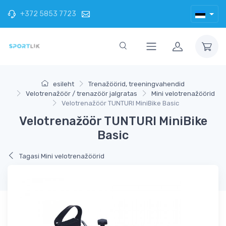
+372 5853 7723
esileht
Trenažöörid, treeningvahendid
Velotrenažöör / trenazöör jalgratas
Mini velotrenažöörid
Velotrenažöör TUNTURI MiniBike Basic
Velotrenažöör TUNTURI MiniBike
Basic
Tagasi Mini velotrenažöörid