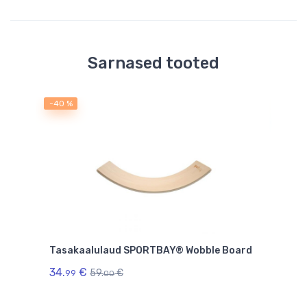
Sarnased tooted
-40 %
-50 
saad
Tasakaalulaud SPORTBAY® Wobble Board
Malm
34.
€
34.
59.
€
99
9
00