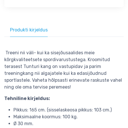
Produkti kirjeldus
Treeni nii väli- kui ka sisejõusaalides meie
kõrgkvaliteetsete spordivarustustega. Kroomitud
terasest Tunturi kang on vastupidav ja parim
treeningkang nii algajatele kui ka edasijõudnud
sportlastele. Vaheta hõlpsasti erinevate raskuste vahel
ning ole oma tervise peremees!
Tehniline kirjeldus:
Pikkus: 165 cm. (sisselaskeosa pikkus: 103 cm.)
Maksimaalne koormus: 100 kg.
Ø 30 mm.