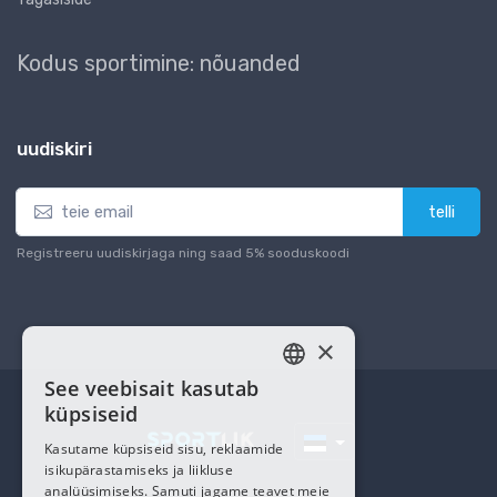
Kodus sportimine: nõuanded
uudiskiri
telli
Registreeru uudiskirjaga ning saad 5% sooduskoodi
×
See veebisait kasutab
ESTONIAN
küpsiseid
RUSSIAN
Kasutame küpsiseid sisu, reklaamide
isikupärastamiseks ja liikluse
analüüsimiseks. Samuti jagame teavet meie