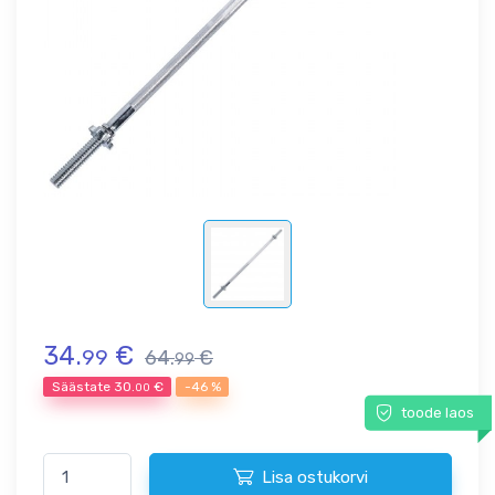
34.
€
99
64.
€
99
Säästate
30.
€
-46 %
00
toode laos
Lisa ostukorvi