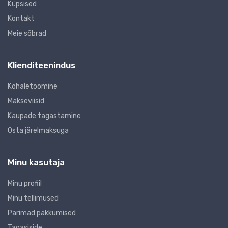
Küpsised
Kontakt
Meie sõbrad
Klienditeenindus
Kohaletoomine
Makseviisid
Kaupade tagastamine
Osta järelmaksuga
Minu kasutaja
Minu profiil
Minu tellimused
Parimad pakkumised
Tagasiside