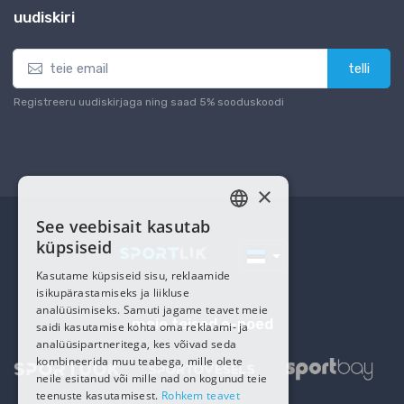
uudiskiri
telli
Registreeru uudiskirjaga ning saad 5% sooduskoodi
×
See veebisait kasutab
ESTONIAN
küpsiseid
RUSSIAN
Kasutame küpsiseid sisu, reklaamide
isikupärastamiseks ja liikluse
analüüsimiseks. Samuti jagame teavet meie
meie teised e-poed
saidi kasutamise kohta oma reklaami- ja
analüüsipartneritega, kes võivad seda
kombineerida muu teabega, mille olete
neile esitanud või mille nad on kogunud teie
teenuste kasutamisest.
Rohkem teavet