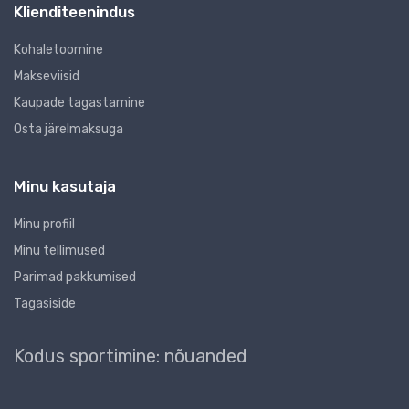
Klienditeenindus
Kohaletoomine
Makseviisid
Kaupade tagastamine
Osta järelmaksuga
Minu kasutaja
Minu profiil
Minu tellimused
Parimad pakkumised
Tagasiside
Kodus sportimine: nõuanded