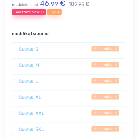
46.
€
99
109.
€
95
madalaim hind
Säästate
62.
€
-57 %
96
modifikatsioonid
Suurus: S
Välja müüdud
Suurus: M
Välja müüdud
Suurus: L
Välja müüdud
Suurus: XL
Välja müüdud
Suurus: XXL
Välja müüdud
Suurus: 3XL
Välja müüdud