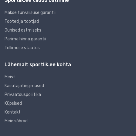
Sportlik.ee kaudu ostmine
Makse turvalisuse garantii
Tooted ja tootjad
Juhised ostmiseks
Parima hinna garantii
Tellimuse staatus
Lähemalt sportlik.ee kohta
Meist
Kasutajatingimused
Privaatsuspoliitika
Küpsised
Kontakt
Meie sõbrad