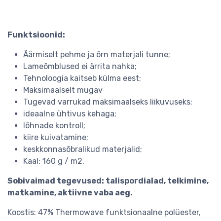
Funktsioonid:
Äärmiselt pehme ja õrn materjali tunne;
Lameõmblused ei ärrita nahka;
Tehnoloogia kaitseb külma eest;
Maksimaalselt mugav
Tugevad varrukad maksimaalseks liikuvuseks;
ideaalne ühtivus kehaga;
lõhnade kontroll;
kiire kuivatamine;
keskkonnasõbralikud materjalid;
Kaal: 160 g / m2.
Sobivaimad tegevused: talispordialad, telkimine,
matkamine, aktiivne vaba aeg.
Koostis: 47% Thermowave funktsionaalne polüester,