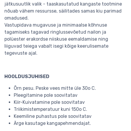
jätkusuutlik valik - taaskasutatud kangaste tootmine
nõuab vähem ressursse, säilitades samas kiu parimad
omadused.
Vastupidava mugavuse ja minimaalse kõhnuse
tagamiseks tagavad ringlussevõetud nailon ja
polüester erakordse niiskuse eemaldamise ning
liiguvad teiega vabalt isegi kõige keerulisemate
tegevuste ajal.
HOOLDUSJUHISED
Õrn pesu. Peske vees mitte üle 30o C.
Pleegitamine pole soovitatav
Kiir-Kuivatamine pole soovitatav
Triikimistemperatuur kuni 150o C.
Keemiline puhastus pole soovitatav
Ärge kasutage kangapehmendajat.