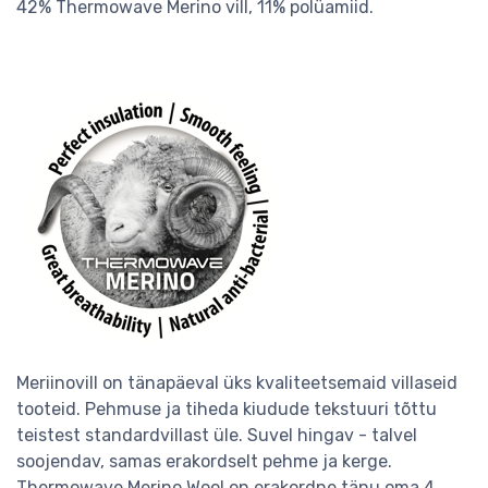
42% Thermowave Merino vill, 11% polüamiid.
Meriinovill on tänapäeval üks kvaliteetsemaid villaseid
tooteid. Pehmuse ja tiheda kiudude tekstuuri tõttu
teistest standardvillast üle. Suvel hingav - talvel
soojendav, samas erakordselt pehme ja kerge.
Thermowave Merino Wool on erakordne tänu oma 4