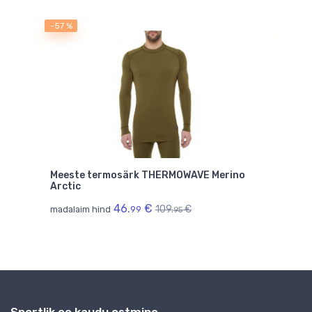
-57 %
-57 %
o
Meeste termosärk THERMOWAVE Merino
Mees
Arctic
mada
46.
€
109.
€
madalaim hind
99
95