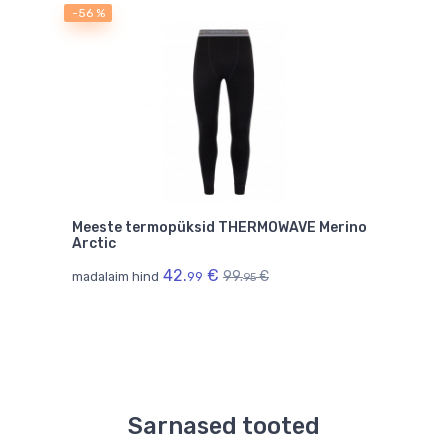
-56 %
Meeste termopüksid THERMOWAVE Merino
Arctic
42.
€
99.
€
madalaim hind
99
95
Sarnased tooted