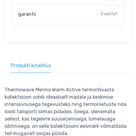
garantii
2 aastat
Produkti kirjeldus
Thermowave Merino Warm Active termorõivaste
kollektsioon sobib ideaalselt madala ja keskmise
intensiivsusega tegevusteks ning termoriietuste rida
loodi talisporti silmas pidades. Seega, olenemata
sellest, kas tegelete suusatamisega, lumelauaga
sõitmisega, on selle kollektsiooni eesmärk võimaldada
teil mugavalt soojas püsida.